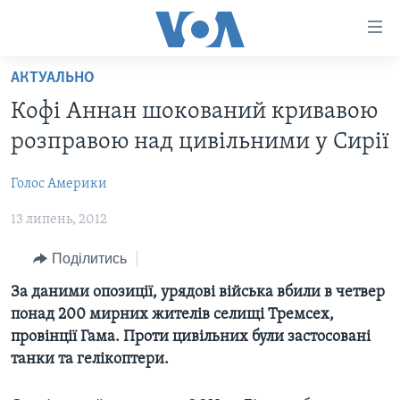
Спеціальні
потреби
Перейти
АКТУАЛЬНО
до
ГОЛОВНА
Кофі Аннан шокований кривавою
матеріалу
АКТУАЛЬНО
Перейти
розправою над цивільними у Сирії
АНАЛІТИКА
до
СВІТ
меню
Голос Америки
ПОЛІТИКА В США
США
сторінки
13 липень, 2012
АДМІНІСТРАЦІЯ ПРЕЗИДЕНТА ТРАМПА: ПЕРШІ 100
УКРАЇНА
Перейти
ДНІВ
до
ВІЙНА - ЦЕ ОСОБИСТЕ
Поділитись
Пошуку
УКРАЇНЦІ В АМЕРИЦІ
УКРАЇНЦІ У СВІТІ
За даними опозиції, урядові війська вбили в четвер
УКРАЇНА
понад 200 мирних жителів селищі Тремсех,
НАУКА
провінції Гама. Проти цивільних були застосовані
ІНТЕРВ'Ю
ЗДОРОВ'Я
танки та гелікоптери.
БОРОТЬБА З ДЕЗІНФОРМАЦІЄЮ
КУЛЬТУРА