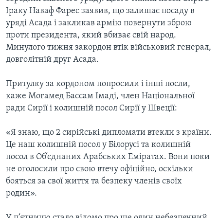
Іраку Наваф Фарес заявив, що залишає посаду в
уряді Асада і закликав армію повернути зброю
проти президента, який вбиває свій народ.
Минулого тижня закордон втік військовий генерал,
довголітній друг Асада.
Притулку за кордоном попросили і інші посли,
каже Могамед Бассам Імаді, член Національної
ради Сирії і колишній посол Сирії у Швеції:
«Я знаю, що 2 сирійські дипломати втекли з країни.
Це наш колишній посол у Білорусі та колишній
посол в Об‘єднаних Арабських Еміратах. Вони поки
не оголосили про свою втечу офіційно, оскільки
бояться за свої життя та безпеку членів своїх
родин».
У п‘ятницю стало відомо про ще один небезпечний