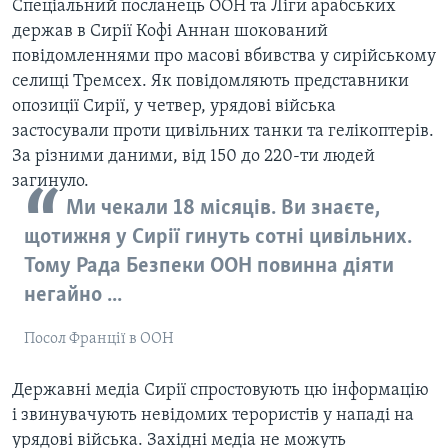
ВІДЕО
Спеціальний посланець ООН та Ліги арабських
СУСПІЛЬСТВО
держав в Сирії Кофі Аннан шокований
ТЕЛЕПРОГРАМИ
повідомленнями про масові вбивства у сирійському
ЕКОНОМІКА
ENGLISH
ЧАС-TIME
селищі Тремсех. Як повідомляють представники
ІСТОРІЇ УСПІХУ УКРАЇНЦІВ
опозиції Сирії, у четвер, урядові війська
БРИФІНГ ГОЛОСУ АМЕРИКИ
Learning English
застосували проти цивільних танки та гелікоптерів.
СТУДІЯ ВАШИНГТОН
За різними даними, від 150 до 220-ти людей
загинуло.
МИ В СОЦМЕРЕЖАХ
ВІКНО В АМЕРИКУ
Ми чекали 18 місяців. Ви знаєте,
ПРАЙМ-ТАЙМ
щотижня у Сирії гинуть сотні цивільних.
ПОГЛЯД З ВАШИНГТОНА
Тому Рада Безпеки ООН повинна діяти
Мови
негайно ...
Посол Франції в ООН
Державні медіа Сирії спростовують цю інформацію
і звинувачують невідомих терористів у нападі на
урядові війська. Західні медіа не можуть