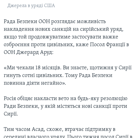
Джерела в уряді США
Рада Безпеки ООН розглядає можливість
накладення нових санкцій на сирійський уряд,
якщо той продовжуватиме застосувати важке
озброєння проти цивільних, каже Посол Франції в
ООН Джерард Аруд:
«Ми чекали 18 місяців. Ви знаєте, щотижня у Сирії
гинуть сотні цивільних. Тому Рада Безпеки
повинна діяти негайно».
Росія обіцяє накласти вето на будь-яку резолюцію
Ради Безпеки, у якій містяться нові санкції проти
Сирії.
Тим часом Асад, схоже, втрачає підтримку в
середині власного уряду. Цього тижня посол Сирії в