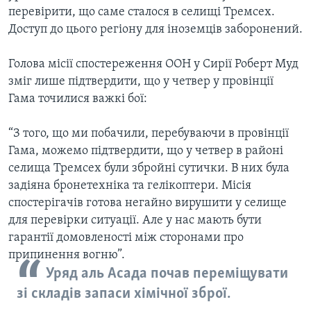
перевірити, що саме сталося в селищі Тремсех.
Доступ до цього регіону для іноземців заборонений.
Голова місії спостереження ООН у Сирії Роберт Муд
зміг лише підтвердити, що у четвер у провінції
Гама точилися важкі бої:
“З того, що ми побачили, перебуваючи в провінції
Гама, можемо підтвердити, що у четвер в районі
селища Тремсех були збройні сутички. В них була
задіяна бронетехніка та гелікоптери. Місія
спостерігачів готова негайно вирушити у селище
для перевірки ситуації. Але у нас мають бути
гарантії домовленості між сторонами про
припинення вогню”.
Уряд аль Асада почав переміщувати
зі складів запаси хімічної зброї.