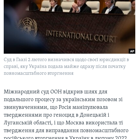
ВІДЕО
СУСПІЛЬСТВО
ТЕЛЕПРОГРАМИ
ЕКОНОМІКА
ENGLISH
ЧАС-TIME
ІСТОРІЇ УСПІХУ УКРАЇНЦІВ
БРИФІНГ ГОЛОСУ АМЕРИКИ
Learning English
СТУДІЯ ВАШИНГТОН
МИ В СОЦМЕРЕЖАХ
ВІКНО В АМЕРИКУ
Суд в Гаазі 2 лютого визначився щодо своєї юрисдикції в
справі, яку Україна подала майже одразу після початку
ПРАЙМ-ТАЙМ
повномасштабного вторгнення
ПОГЛЯД З ВАШИНГТОНА
Мови
Міжнародний суд ООН відкрив шлях для
подальшого процесу за українським позовом зі
звинуваченнями, що Росія маніпулювала
твердженнями про геноцид в Донецькій і
Луганській області, і що Москва використала ті
твердження для виправдання повномасштабного
російського вторгнення в Україну в лютому 2022