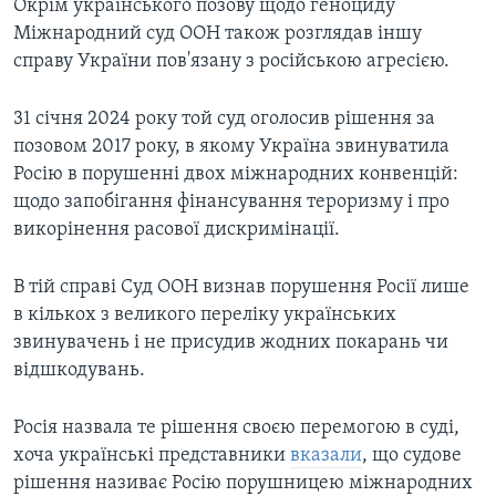
Окрім українського позову щодо геноциду
Міжнародний суд ООН також розглядав іншу
справу України пов'язану з російською агресією.
31 січня 2024 року той суд оголосив рішення за
позовом 2017 року, в якому Україна звинуватила
Росію в порушенні двох міжнародних конвенцій:
щодо запобігання фінансування тероризму і про
викорінення расової дискримінації.
В тій справі Суд ООН визнав порушення Росії лише
в кількох з великого переліку українських
звинувачень і не присудив жодних покарань чи
відшкодувань.
Росія назвала те рішення своєю перемогою в суді,
хоча українські представники
вказали
, що судове
рішення називає Росію порушницею міжнародних