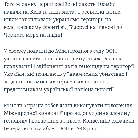
Того ж ранку перші російські ракети і бомби
падали на Київ та інші міста, а російські танки
йшли захоплювати українські території на
велетенському фронті від Білорусі на півночі до
Чорного моря на півдні.
У своєму поданні до Міжнародного суду ООН
українська сторона також звинуватила Росію в
плануванні і здійсненні актів геноциду на території
України, які полягають у “навмисних убивствах і
завданні навмисних серйозних поранень
представникам української національності”.
Росія та Україна зобов'язані виконувати положення
Міжнародної конвенції про недопущення злочину
геноциду і покарання за нього. Конвенцію схвалила
Генеральна асамблея ООН в 1948 році.