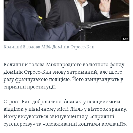
ВІДЕО
СУСПІЛЬСТВО
ТЕЛЕПРОГРАМИ
ЕКОНОМІКА
ENGLISH
ЧАС-TIME
ІСТОРІЇ УСПІХУ УКРАЇНЦІВ
БРИФІНГ ГОЛОСУ АМЕРИКИ
Learning English
СТУДІЯ ВАШИНГТОН
Колишній голова МВФ Домінік Стросс-Кан
МИ В СОЦМЕРЕЖАХ
ВІКНО В АМЕРИКУ
Колишній голова Міжнародного валютного фонду
ПРАЙМ-ТАЙМ
Домінік Стросс-Кан знову затриманий, але цього
ПОГЛЯД З ВАШИНГТОНА
разу французькою поліцією. Його звинувачують у
Мови
сприянні проституції.
Стросс-Кан добровільно з’явився у поліцейський
відділок у північному місті Лілль у вівторок зранку.
Йому висуваються звинувачення у «сприянні
сутенерству» та «зловживанні коштами компанії».