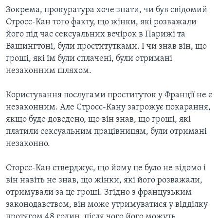
Зокрема, прокуратура хоче знати, чи був свідомий
Стросс-Кан того факту, що жінки, які розважали
його під час сексуальних вечірок в Парижі та
Вашингтоні, були проститутками. І чи знав він, що
гроші, які їм були сплачені, були отримані
незаконним шляхом.
Користування послугами проституток у Франції не є
незаконним. Але Стросс-Кану загрожує покарання,
якщо буде доведено, що він знав, що гроші, які
платили сексуальним працівницям, були отримані
незаконно.
Сторсс-Кан стверджує, що йому це було не відомо і
він навіть не знав, що жінки, які його розважали,
отримували за це гроші. Згідно з французьким
законодавством, він може утримуватися у відділку
протягом 48 годин, після чого його можуть