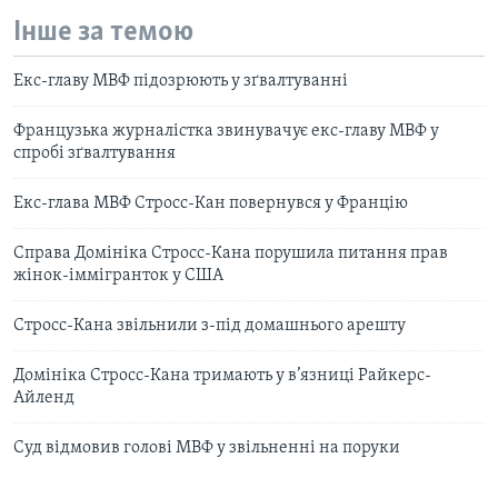
Інше за темою
Екс-главу МВФ підозрюють у зґвалтуванні
Французька журналістка звинувачує екс-главу МВФ у
спробі зґвалтування
Екс-глава МВФ Стросс-Кан повернувся у Францію
Справа Домініка Стросс-Кана порушила питання прав
жінок-іммігранток у США
Стросс-Кана звільнили з-під домашнього арешту
Домініка Стросс-Кана тримають у в’язниці Райкерс-
Айленд
Суд відмовив голові МВФ у звільненні на поруки