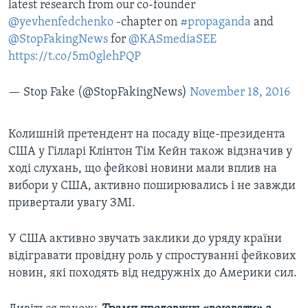
latest research from our co-founder
@yevhenfedchenko
-chapter on
#propaganda
and
@StopFakingNews
for
@KASmediaSEE
https://t.co/5m0glehPQP
— Stop Fake (@StopFakingNews)
November 18, 2016
Колишній претендент на посаду віце-президента
США у Гілларі Клінтон Тім Кейн також відзначив у
ході слухань, що фейкові новини мали вплив на
вибори у США, активно поширювались і не завжди
привертали увагу ЗМІ.
У США активно звучать заклики до уряду країни
відігравати провідну роль у спростуванні фейкових
новин, які походять від недружніх до Америки сил.