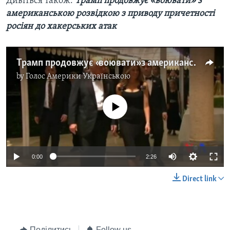
Дивіться також:
Трамп продовжує «воювати» з
американською розвідкою з приводу причетності
росіян до хакерських атак
Трамп продовжує «воювати» з американською розвідкою з приводу причетності росіян до хакерських атак. Відео
by
Голос Америки Українською
No media source currently available
0:00
2:26
Direct link
Поділитись
Follow us