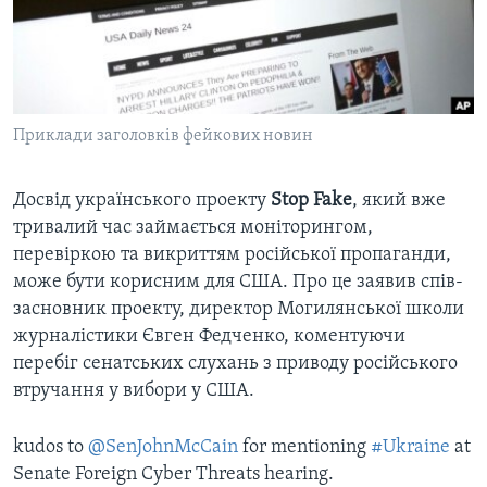
ВІДЕО
СУСПІЛЬСТВО
ТЕЛЕПРОГРАМИ
ЕКОНОМІКА
ENGLISH
ЧАС-TIME
ІСТОРІЇ УСПІХУ УКРАЇНЦІВ
БРИФІНГ ГОЛОСУ АМЕРИКИ
Приклади заголовків фейкових новин
Learning English
СТУДІЯ ВАШИНГТОН
МИ В СОЦМЕРЕЖАХ
ВІКНО В АМЕРИКУ
Досвід українського проекту
Stop Fake
, який вже
тривалий час займається моніторингом,
ПРАЙМ-ТАЙМ
перевіркою та викриттям російської пропаганди,
ПОГЛЯД З ВАШИНГТОНА
може бути корисним для США. Про це заявив спів-
Мови
засновник проекту, директор Могилянської школи
журналістики Євген Федченко, коментуючи
перебіг сенатських слухань з приводу російського
втручання у вибори у США.
kudos to
@SenJohnMcCain
for mentioning
#Ukraine
at
Senate Foreign Cyber Threats hearing.