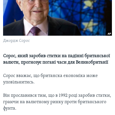
ВІДЕО
СУСПІЛЬСТВО
ТЕЛЕПРОГРАМИ
ЕКОНОМІКА
ENGLISH
ЧАС-TIME
ІСТОРІЇ УСПІХУ УКРАЇНЦІВ
БРИФІНГ ГОЛОСУ АМЕРИКИ
Learning English
СТУДІЯ ВАШИНГТОН
Джордж Сорос
МИ В СОЦМЕРЕЖАХ
ВІКНО В АМЕРИКУ
Сорос, який заробив статки на падінні британської
ПРАЙМ-ТАЙМ
валюти, прогнозує погані часи для Великобританії
ПОГЛЯД З ВАШИНГТОНА
Мови
Сорос вважає, що британска економіка може
уповільнитись.
Він прославився тим, що в 1992 році заробив статки,
граючи на валютному ринку проти британського
фунта.