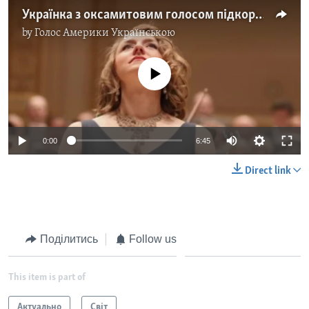
Українка з оксамитовим голосом підкорила оперну сцену легендарного Carnegie Hall. Відео
by
Голос Америки Українською
No media source currently available
0:00
6:45
Direct link
Поділитись
Follow us
This item is part of
Актуально
Світ