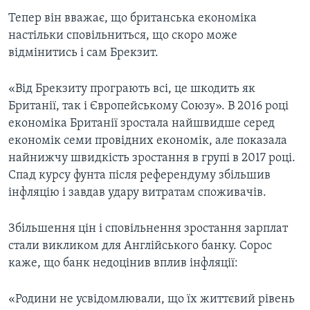
Тепер він вважає, що британська економіка
настільки сповільниться, що скоро може
відмінитись і сам Брекзит.
«Від Брекзиту програють всі, це шкодить як
Британії, так і Європейському Союзу». В 2016 році
економіка Британії зростала найшвидше серед
економік семи провідних економік, але показала
найнижчу швидкість зростання в групі в 2017 році.
Спад курсу фунта після референдуму збільшив
інфляцію і завдав удару витратам споживачів.
Збільшення цін і сповільнення зростання зарплат
стали викликом для Англійського банку. Сорос
каже, що банк недоцінив вплив інфляції:
«Родини не усвідомлювали, що їх життєвий рівень