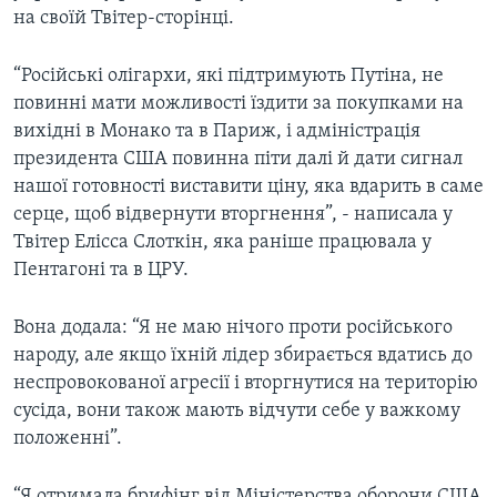
на своїй Твітер-сторінці.
“Російські олігархи, які підтримують Путіна, не
повинні мати можливості їздити за покупками на
вихідні в Монако та в Париж, і адміністрація
президента США повинна піти далі й дати сигнал
нашої готовності виставити ціну, яка вдарить в саме
серце, щоб відвернути вторгнення”, - написала у
Твітер Елісса Слоткін, яка раніше працювала у
Пентагоні та в ЦРУ.
Вона додала: “Я не маю нічого проти російського
народу, але якщо їхній лідер збирається вдатись до
неспровокованої агресії і вторгнутися на територію
сусіда, вони також мають відчути себе у важкому
положенні”.
“Я отримала брифінг від Міністерства оборони США