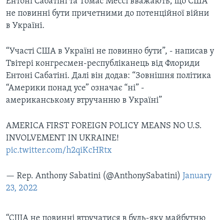
Ентоні Сабатіні та Томас Мессі вважають, що США
не повинні бути причетними до потенційної війни
в Україні.
“Участі США в Україні не повинно бути”, - написав у
Твітері конгресмен-республіканець від Флориди
Ентоні Сабатіні. Далі він додав: “Зовнішня політика
“Америки понад усе” означає “ні” -
американському втручанню в Україні”
AMERICA FIRST FOREIGN POLICY MEANS NO U.S.
INVOLVEMENT IN UKRAINE!
pic.twitter.com/h2qiKcHRtx
— Rep. Anthony Sabatini (@AnthonySabatini)
January
23, 2022
“США не повинні втручатися в будь-яку майбутню