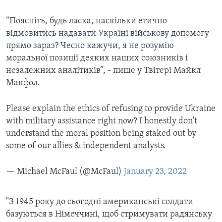
“Поясніть, будь ласка, наскільки етично
відмовитись надавати Україні військову допомогу
прямо зараз? Чесно кажучи, я не розумію
моральної позиції деяких наших союзників і
незалежних аналітиків”, - пише у Твітері Майкл
Макфол.
Please explain the ethics of refusing to provide Ukraine
with military assistance right now? I honestly don't
understand the moral position being staked out by
some of our allies & independent analysts.
— Michael McFaul (@McFaul)
January 23, 2022
"З 1945 року до сьогодні американські солдати
базуються в Німеччині, щоб стримувати радянську