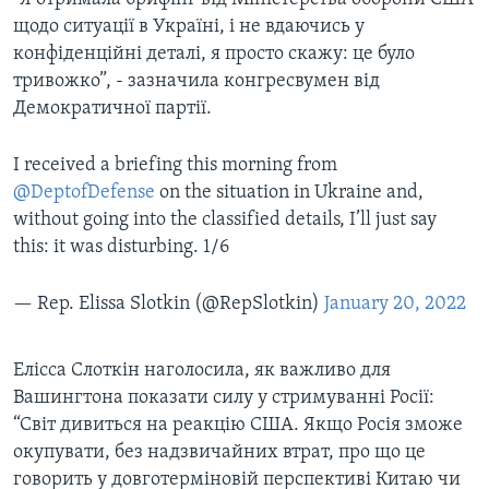
щодо ситуації в Україні, і не вдаючись у
конфіденційні деталі, я просто скажу: це було
тривожко”, - зазначила конгресвумен від
Демократичної партії.
I received a briefing this morning from
@DeptofDefense
on the situation in Ukraine and,
without going into the classified details, I’ll just say
this: it was disturbing. 1/6
— Rep. Elissa Slotkin (@RepSlotkin)
January 20, 2022
Елісса Слоткін наголосила, як важливо для
Вашингтона показати силу у стримуванні Росії:
“Світ дивиться на реакцію США. Якщо Росія зможе
окупувати, без надзвичайних втрат, про що це
говорить у довготерміновій перспективі Китаю чи