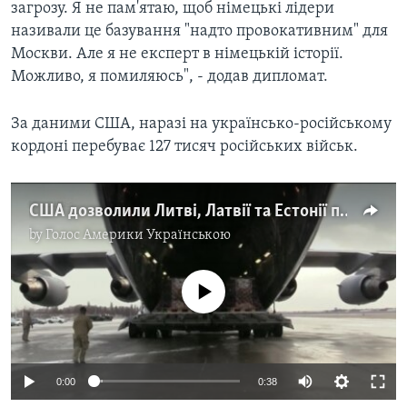
загрозу. Я не пам'ятаю, щоб німецькі лідери
називали це базування "надто провокативним" для
Москви. Але я не експерт в німецькій історії.
Можливо, я помиляюсь", - додав дипломат.
За даними США, наразі на українсько-російському
кордоні перебуває 127 тисяч російських військ.
США дозволили Литві, Латвії та Естонії передати Україні зброю американського виробництва - ЗМІ. Відео
by
Голос Америки Українською
No media source currently available
0:00
0:38