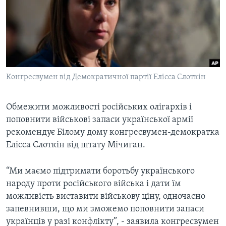
ВІДЕО
СУСПІЛЬСТВО
ТЕЛЕПРОГРАМИ
ЕКОНОМІКА
ENGLISH
ЧАС-TIME
ІСТОРІЇ УСПІХУ УКРАЇНЦІВ
БРИФІНГ ГОЛОСУ АМЕРИКИ
Learning English
СТУДІЯ ВАШИНГТОН
Конгресвумен від Демократичної партії Елісса Слоткін
МИ В СОЦМЕРЕЖАХ
ВІКНО В АМЕРИКУ
Обмежити можливості російських олігархів і
ПРАЙМ-ТАЙМ
поповнити військові запаси української армії
ПОГЛЯД З ВАШИНГТОНА
рекомендує Білому дому конгресвумен-демократка
Мови
Елісса Слоткін від штату Мічиган.
“Ми маємо підтримати боротьбу українського
народу проти російського війська і дати їм
можливість виставити військову ціну, одночасно
запевнивши, що ми зможемо поповнити запаси
українців у разі конфлікту”, - заявила конгресвумен