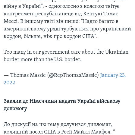
війну в Україні”, - одноголосно з колегою твітує
конгресмен-республіканець від Кентукі Томас
Мессі. В іншому твіті він пише: "Надто багато в
американському уряді турбуються про український
кордон, більше, ніж про кордон США".
Too many in our government care about the Ukrainian
border more than the U.S. border.
— Thomas Massie (@RepThomasMassie)
January 23,
2022
Заклик до Німеччини надати Україні військову
допомогу
До дискусії на цю тему долучився дипломат,
колишній посол США в Росії Майкл Макфол. “