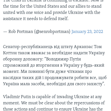
The crisis in Ukraine is continuing to escalate. Now is
the time for the United States and our allies to stand
united with one voice and provide Ukraine with the
assistance it needs to defend itself.
— Rob Portman (@senrobportman)
January 23, 2022
Сенатор-республіканець від штату Арканзас Том
Коттон також вважає за необхідне надати Україну
оборонну допомогу: “Володимир Путін
спроможний до вторгнення в Україну у будь-який
момент. Ми повинні бути дуже чіткими про
наслідки таких дій і продовжувати робити все, щоб
Україна мала засоби, необхідні для свого захисту”.
Vladimir Putin is capable of invading Ukraine at any
moment. We must be clear about the repercussions of
those actions and continue to ensure Ukraine has the