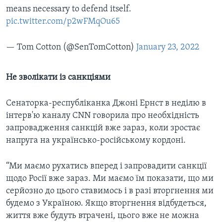
means necessary to defend itself.
pic.twitter.com/p2wFMqOu65
— Tom Cotton (@SenTomCotton)
January 23, 2022
Не зволікати із санкціями
Сенаторка-республіканка Джоні Ернст в неділю в
інтерв'ю каналу CNN говорила про необхідність
запровадження санкцій вже зараз, коли зростає
напруга на українсько-російському кордоні.
“Ми маємо рухатись вперед і запровадити санкції
щодо Росії вже зараз. Ми маємо їм показати, що ми
серйозно до цього ставимось і в разі вторгнення ми
будемо з Україною. Якщо вторгнення відбудеться,
життя вже будуть втрачені, цього вже не можна