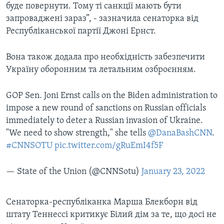
буде повернути. Тому ті санкції мають бути
запроваджені зараз”, - зазначила сенаторка від
Республіканської партії Джоні Ернст.
Вона також додала про необхідність забезпечити
Україну оборонним та летальним озброєнням.
GOP Sen. Joni Ernst calls on the Biden administration to
impose a new round of sanctions on Russian officials
immediately to deter a Russian invasion of Ukraine.
"We need to show strength," she tells
@DanaBashCNN
.
#CNNSOTU
pic.twitter.com/gRuEmI4f5F
— State of the Union (@CNNSotu)
January 23, 2022
Сенаторка-республіканка Марша Блекборн від
штату Теннессі критикує Білий дім за те, що досі не