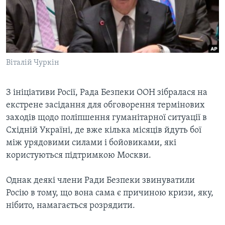
ВІДЕО
СУСПІЛЬСТВО
ТЕЛЕПРОГРАМИ
ЕКОНОМІКА
ENGLISH
ЧАС-TIME
ІСТОРІЇ УСПІХУ УКРАЇНЦІВ
БРИФІНГ ГОЛОСУ АМЕРИКИ
Віталій Чуркін
Learning English
СТУДІЯ ВАШИНГТОН
МИ В СОЦМЕРЕЖАХ
ВІКНО В АМЕРИКУ
З ініціативи Росії, Рада Безпеки ООН зібралася на
екстрене засідання для обговорення термінових
ПРАЙМ-ТАЙМ
заходів щодо поліпшення гуманітарної ситуації в
ПОГЛЯД З ВАШИНГТОНА
Східній Україні, де вже кілька місяців йдуть бої
Мови
між урядовими силами і бойовиками, які
користуються підтримкою Москви.
Однак деякі члени Ради Безпеки звинуватили
Росію в тому, що вона сама є причиною кризи, яку,
нібито, намагається розрядити.