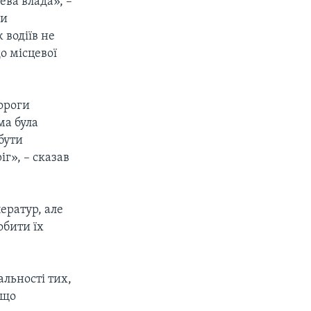
ева влада», –
ми
 водіїв не
о місцевої
дороги
ма була
бути
г», – сказав
ератур, але
обити їх
альності тих,
 що