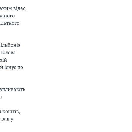
ьким відео,
маного
альтного
мільйонів
 Голова
зій
й існує по
 впливають
а
я коштів,
азав у