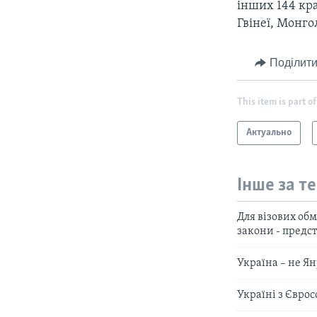
інших 144 кра
Гвінеї, Монгол
Поділити
This item is part of
Актуально
Інше за т
Для візових об
закони - пред
Україна – не Я
Україні з Євро