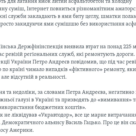
ть для латання ямок литий асфальтобетон та холодну
нну суміш, Інтернет повниться різноманітним аматорс
жні служби закладають в ями биту цеглу, шматки пола
 просто закидуючи ями сумішшю без використання асф
аїнська Держфінінспекція виявила втрат на понад 225 
ас ревізій регіональних служб, які ремонтують дороги.
ції України Петро Андреєв повідомив, що під час реві
 по країні чимало випадків «фіктивного» ремонту, яки
 але відсутній в реальності.
ня та недоліки, за словами Петра Андреєва, негативно
жньої галузі в Україні та призводять до «вимивання» т
використання бюджетних коштів».
к не ліквідував «Укравтодор», все це марне витрачанн
 Демократичного альянсу Василь Гацько. Про це він ск
лосу Америки.