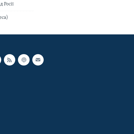
д Росії
еса)