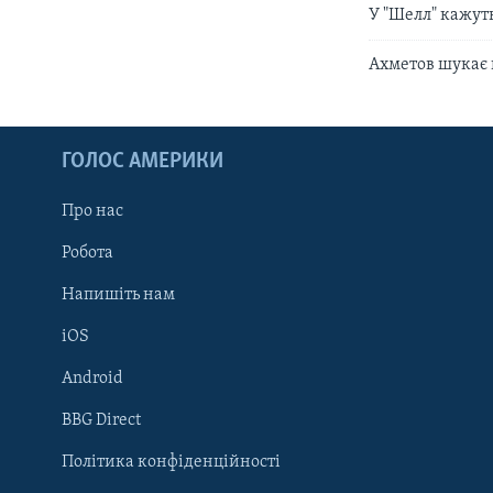
У "Шелл" кажуть
Ахметов шукає 
ГОЛОС АМЕРИКИ
Про нас
Робота
Напишіть нам
iOS
Android
Learning English
BBG Direct
Політика конфіденційності
МИ В СОЦМЕРЕЖАХ