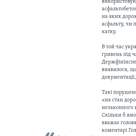
використовую
асфальтобето
на яких доро
асфальту, чи
катку.
В той час укр
гривень під ч
Держфінінспек
виявилося, що
документації,
Такі порушен
«на стан доро
незаконного 
Скільки б ямо
вважає голова
коментарі Го