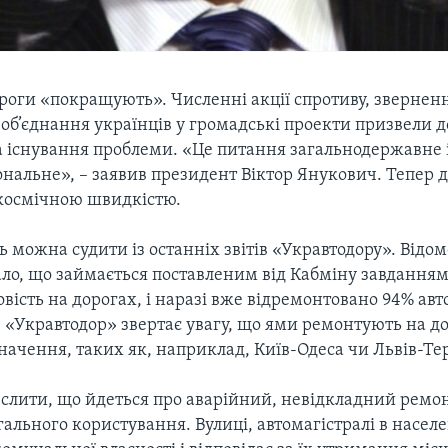
роги «покращують». Численні акції спротиву, звернен
об’єднання українців у громадські проекти призвели д
а існування проблеми. «Це питання загальнодержавне 
ональне», – заявив президент Віктор Янукович. Тепер 
 космічною швидкістю.
 можна судити із останніх звітів «Укравтодору». Відом
ло, що займається поставленим від Кабміну завданням
вість на дорогах, і наразі вже відремонтовано 94% ав
, «Укравтодор» звертає увагу, що ями ремонтують на д
ачення, таких як, наприклад, Київ-Одеса чи Львів-Те
еслити, що йдеться про аварійний, невідкладний ремон
ального користування. Вулиці, автомагістралі в насел