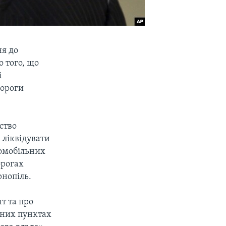
ня до
о того, що
і
дороги
ство
 ліквідувати
томобільних
орогах
рнопіль.
т та про
ених пунктах