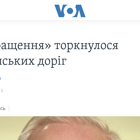
ащення» торкнулося
нських доріг
а
13
сь