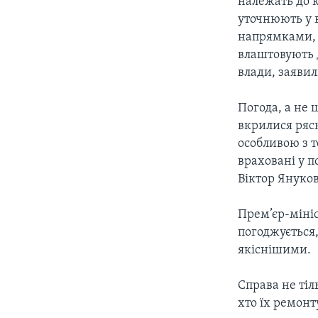
належать до к
уточнюють у в
напрямками, в
влаштовують 
влади, заявили
Погода, а не 
вкрилися ряс
особливою з т
враховані у п
Віктор Януко
Прем’єр-міні
погоджується,
якіснішими.
Справа не тіл
хто їх ремонт