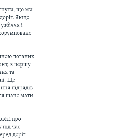
гнути, що ми
доріг. Якщо
узбіччя і
ю корумповане
виною поганих
ент, в першу
ння та
пі. Ще
ння підрядів
ься шанс мати
звіті про
 під час
еред доріг