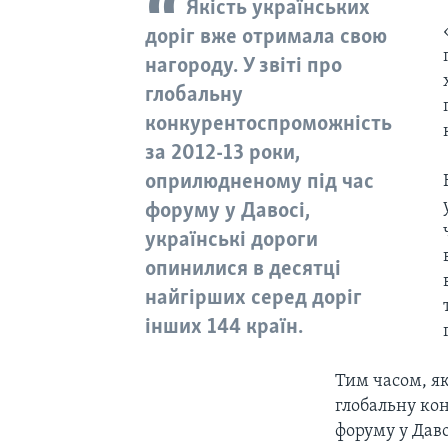
Якість українських
доріг вже отримала свою
нагороду. У звіті про
глобальну
конкурентоспроможність
за 2012-13 роки,
оприлюдненому під час
форуму у Давосі,
українські дороги
опинилися в десятці
найгірших серед доріг
інших 144 країн.
Тим часом, як
глобальну ко
форуму у Даво