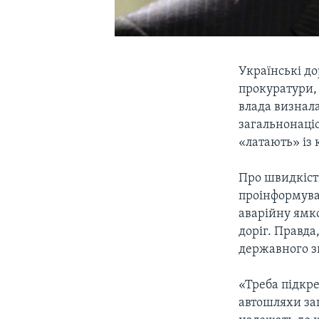
Українські до
прокуратури, 
влада визнал
загальнонаці
«латають» із
Про швидкість
проінформува
аварійну ямко
доріг. Правда
державного зн
«Треба підкр
автошляхи заг