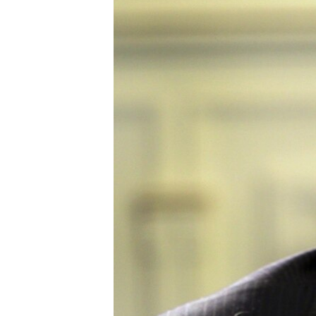
СУСПІЛЬСТВО
ТЕЛЕПРОГРАМИ
ЕКОНОМІКА
ENGLISH
ЧАС-TIME
ІСТОРІЇ УСПІХУ УКРАЇНЦІВ
БРИФІНГ ГОЛОСУ АМЕРИКИ
СТУДІЯ ВАШИНГТОН
ВІКНО В АМЕРИКУ
ПРАЙМ-ТАЙМ
ПОГЛЯД З ВАШИНГТОНА