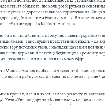
омунальної власності і відповідає за їх утримання місц
ідомстві та обіцяють, що коли розберуться із основни
ізьмуться за дороги загального користування. Якщо ж
дороги під їх власними будинками – хай звертаються д
 і в «Укравтодорі, і в Кабінеті міністрів.
що чи хто інший, винна в тому, що навесні українські 
ними ямами. Такої думки представники влади. «Ця зи
очки зору погодних умов, і наслідки цієї зими повинні 
одальшій державній політиці будівництва і ремонту дорі
вич, розмовляючи з країною в прямому ефірі.
стр Микола Азаров нарікає на численний перепад темп
 що дороги руйнуються й через те, що немає грошей р
ьки в грошах, але й в якості самого ремонту та відповід
ує. Хоча «Укравтодор» та «Київавтодор» повідомляють,