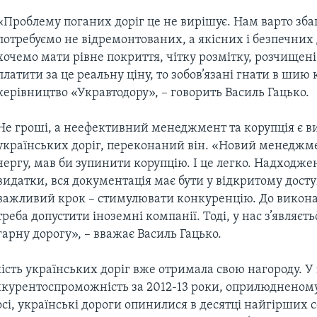
«Проблему поганих доріг це не вирішує. Нам варто зба
потребуємо не відремонтованих, а якісних і безпечних 
хочемо мати рівне покриття, чітку розмітку, розчищені 
платити за це реальну ціну, то зобов’язані гнати в ши
керівництво «Укравтодору», – говорить Василь Гацько.
Не гроші, а неефективний менеджмент та корупція є 
українських доріг, переконаний він. «Новий менеджм
чергу, мав би зупинити корупцію. І це легко. Надходже
видатки, вся документація має бути у відкритому досту
важливий крок – стимулювати конкуренцію. До викона
треба допустити іноземні компанії. Тоді, у нас з’являєт
гарну дорогу», – вважає Василь Гацько.
ість українських доріг вже отримала свою нагороду. У 
нкурентоспроможність за 2012-13 роки, оприлюдненому
сі, українські дороги опинилися в десятці найгірших с