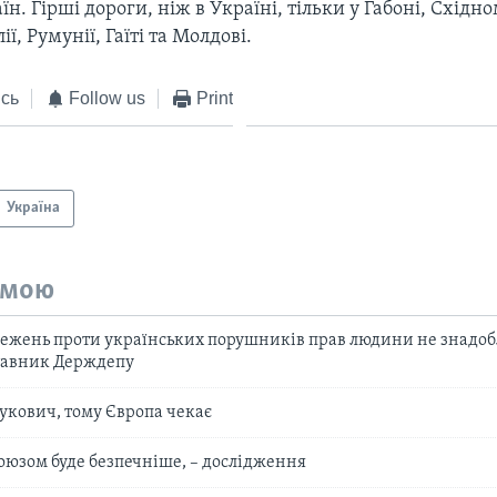
їн. Гірші дороги, ніж в Україні, тільки у Габоні, Східн
ії, Румунії, Гаїті та Молдові.
сь
Follow us
Print
Україна
емою
межень проти українських порушників прав людини не знадоб
ставник Держдепу
нукович, тому Європа чекає
союзом буде безпечніше, – дослідження