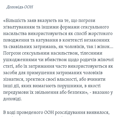
Доповідь ООН
«Більшість заяв вказують на те, що погрози
зґвалтуванням та іншими формами сексуального
насильства використовуються як спосіб жорстокого
поводження та катування в контексті незаконних
та свавільних затримань, як чоловіків, так і жінок…
Погрози сексуальним насильством, тілесними
ушкодженнями чи вбивством щодо родичів жіночої
статі, або їх затримання часто використовуються як
засоби для примушення затриманих чоловіків
зізнатися, зректися своєї власності, або вчинити
інші дії, яких вимагають порушники, в якості
передумови їх звільнення або безпеки», - вказано у
доповіді.
В ході проведеного ООН розслідування виявилося,