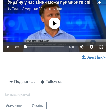
Україну у час війни може примирити спільна культурна спадщина - директор музею Євромайдану. Відео
by
Голос Америки Українською
No media source currently available
0:00
5:41
Direct link
Поділитись
Follow us
This item is part of
Актуально
Україна