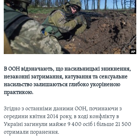
ВІДЕО
СУСПІЛЬСТВО
ТЕЛЕПРОГРАМИ
ЕКОНОМІКА
ENGLISH
ЧАС-TIME
ІСТОРІЇ УСПІХУ УКРАЇНЦІВ
БРИФІНГ ГОЛОСУ АМЕРИКИ
Learning English
СТУДІЯ ВАШИНГТОН
МИ В СОЦМЕРЕЖАХ
ВІКНО В АМЕРИКУ
ПРАЙМ-ТАЙМ
В ООН відзначають, що насильницькі зникнення,
незаконні затримання, катування та сексуальне
ПОГЛЯД З ВАШИНГТОНА
насильство залишаються глибоко укоріненою
Мови
практикою.
Згідно з останніми даними ООН, починаючи з
середини квітня 2014 року, в ході конфлікту в
Україні загинули майже 9 400 осіб і більше 21 500
отримали поранення.