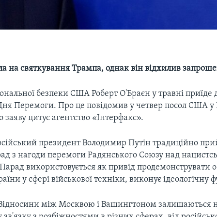
ила на святкування Трампа, однак він відхилив запрош
ональної безпеки США Роберт O'Браєн у травні приїде
Дня Перемоги. Про це повідомив у четвер посол США у 
о заяву цитує агентство «Інтерфакс».
російський президент Володимир Путін традиційно пр
ад з нагоди перемоги Радянського Союзу над нацистс
Парад використовується як привід продемонструвати о
аїни у сфері військової техніки, виконує ідеологічну 
Відносини між Москвою і Вашингтоном залишаються
у зв'язку з розбіжностями в різних сферах, від російсько