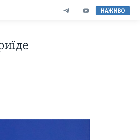
НАЖИВО
риїде