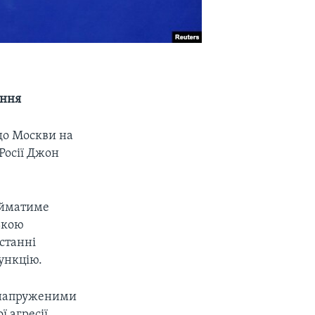
ення
 до Москви на
Росії Джон
ийматиме
ькою
станні
функцію.
 напруженими
ї агресії