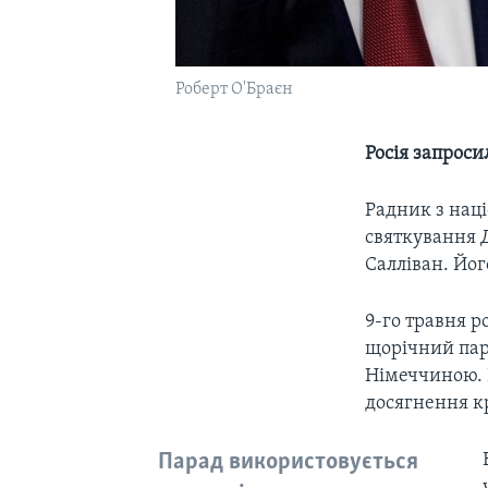
Роберт O'Браєн
Росія запрос
Радник з наці
святкування 
Салліван. Йог
9-го травня 
щорічний пар
Німеччиною. 
досягнення кр
Парад використовується