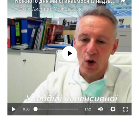
"Кожного дня ми стикаємося із надзвичайною ситуацією" - лікар про ситуацію в лікарні Бергамо. Відео
by
Голос Америки Українською
No media source currently available
0:00
1:52