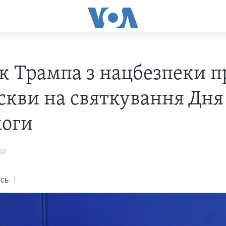
к Трампа з нацбезпеки п
скви на святкування Дня
оги
20
сь