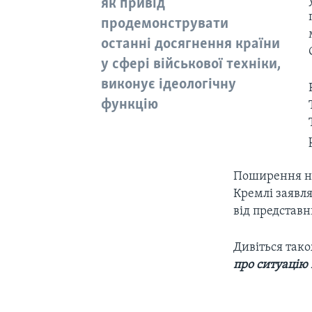
як привід
продемонструвати
останні досягнення країни
у сфері військової техніки,
виконує ідеологічну
функцію
Поширення но
Кремлі заявл
від представн
Дивіться так
про ситуацію 