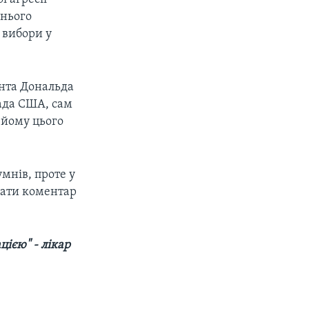
шнього
 вибори у
ента Дональда
лада США, сам
 йому цього
мнів, проте у
мати коментар
ією" - лікар