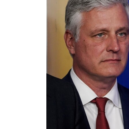
СУСПІЛЬСТВО
ТЕЛЕПРОГРАМИ
ЕКОНОМІКА
ENGLISH
ЧАС-TIME
ІСТОРІЇ УСПІХУ УКРАЇНЦІВ
БРИФІНГ ГОЛОСУ АМЕРИКИ
СТУДІЯ ВАШИНГТОН
ВІКНО В АМЕРИКУ
ПРАЙМ-ТАЙМ
ПОГЛЯД З ВАШИНГТОНА