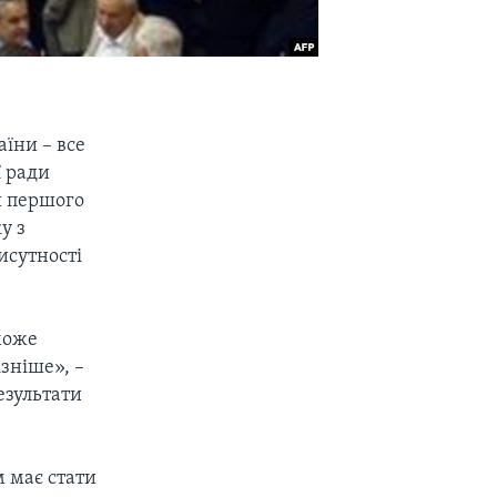
аїни – все
ї ради
и першого
у з
исутності
 може
ізніше», –
езультати
 має стати