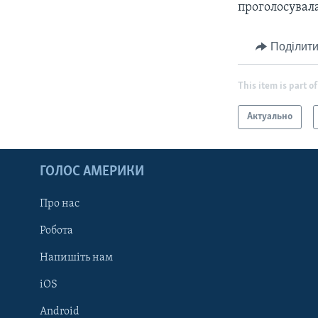
проголосувала
Поділити
This item is part of
Актуально
ГОЛОС АМЕРИКИ
Про нас
Робота
Напишіть нам
iOS
Android