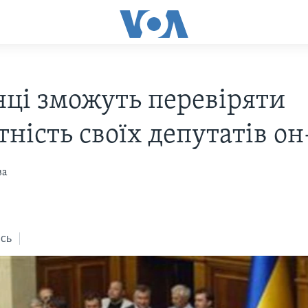
нці зможуть перевіряти
ність своїх депутатів о
ва
сь