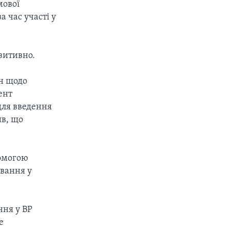
мової
а час участі у
зитивно.
ін щодо
ент
для введення
ив, що
помогою
вання у
ння у ВР
е