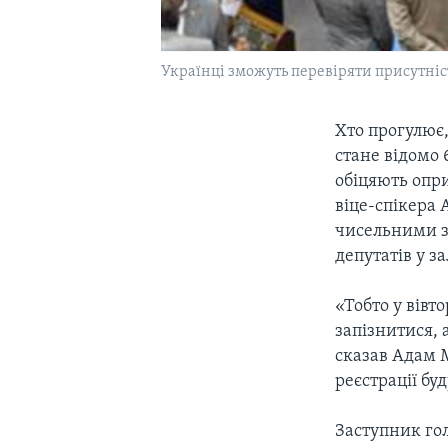
Українці зможуть перевіряти присутніст
Хто прогулює,
стане відомо 
обіцяють опр
віце-спікера 
чисельними з
депутатів у за
«Тобто у вівт
запізнитися, 
сказав Адам 
реєстрації бу
Заступник го