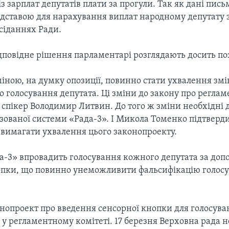
з зарплат депутатів плати за прогули. Так як дані пись
підставою для нарахування виплат народному депутату з
сіданнях Ради.
дповідне рішення парламентарі розглядають досить по
іною, на думку опозиції, повинно стати ухвалення зм
 голосування депутата. Ці зміни до закону про реглам
 спікер Володимир Литвин. До того ж зміни необхідні 
зованої системи «Рада-3». І Микола Томенко підтверд
 вимагати ухвалення цього законопроекту.
а-3» впровадить голосування кожного депутата за до
опки, що повинно унеможливити фальсифікацію голосу
нопроект про введення сенсорної кнопки для голосува
 у регламентному комітеті. 17 березня Верховна рада н