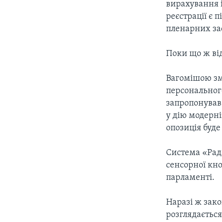
вирахування і
реєстрації є 
пленарних за
Поки що ж ві
Вагомішою зм
персонального
запропонував
у дію модерні
опозиція буде
Система «Рад
сенсорної кн
парламенті.
Наразі ж зако
розглядається