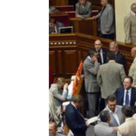
СУСПІЛЬСТВО
ТЕЛЕПРОГРАМИ
ЕКОНОМІКА
ENGLISH
ЧАС-TIME
ІСТОРІЇ УСПІХУ УКРАЇНЦІВ
БРИФІНГ ГОЛОСУ АМЕРИКИ
СТУДІЯ ВАШИНГТОН
ВІКНО В АМЕРИКУ
ПРАЙМ-ТАЙМ
ПОГЛЯД З ВАШИНГТОНА