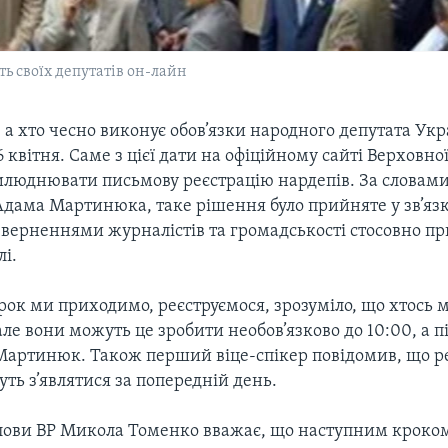
ь своїх депутатів он-лайн
 а хто чесно виконує обов’язки народного депутата Укр
6 квітня. Саме з цієї дати на офіційному сайті Верховно
илюднювати письмову реєстрацію нардепів. За словам
Адама Мартинюка, таке рішення було прийняте у зв’язк
верненнями журналістів та громадськості стосовно пр
лі.
орок ми приходимо, реєструємося, зрозуміло, що хтось
але вони можуть це зробити необов’язково до 10:00, а п
Мартинюк. Також перший віце-спікер повідомив, що р
дуть з’являтися за попередній день.
лови ВР Микола Томенко вважає, що наступним кроком