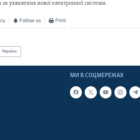
 за ухвалення нової електронної системи.
сь
Follow us
Print
Україна
МИ В СОЦМЕРЕЖАХ