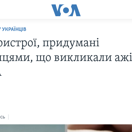
У УКРАЇНЦІВ
ристрої, придумані
нцями, що викликали аж
А
сь