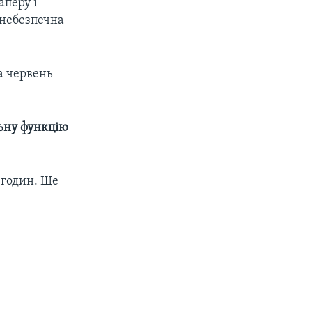
аперу і
 небезпечна
а червень
льну функцію
6 годин. Ще