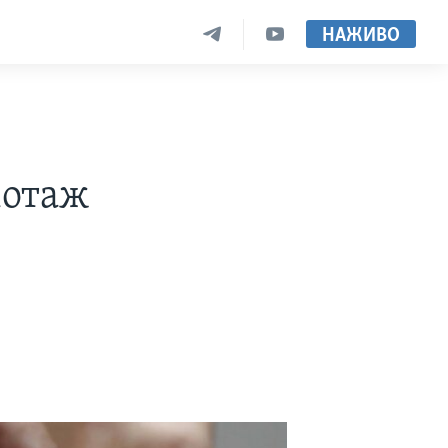
НАЖИВО
іотаж