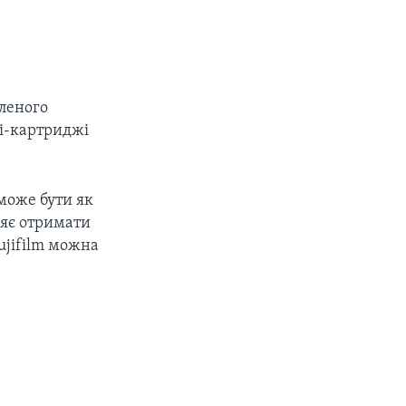
бленого
ні-картриджі
може бути як
ляє отримати
ujifilm можна