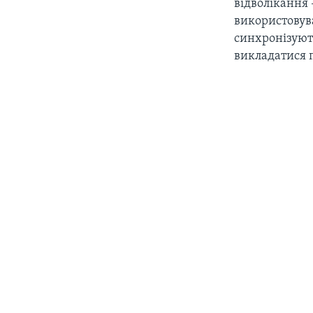
відволікання 
використовува
синхронізуют
викладатися п