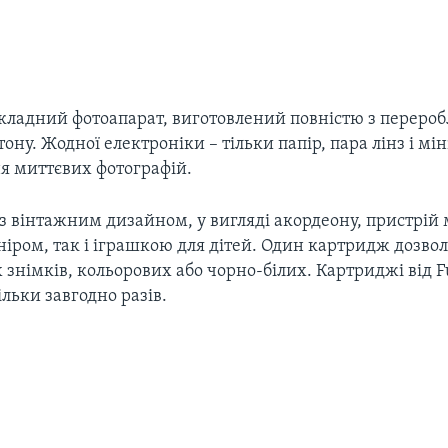
озкладний фотоапарат, виготовлений повністю з переро
тону. Жодної електроніки – тільки папір, пара лінз і мі
я миттєвих фотографій.
з вінтажним дизайном, у вигляді акордеону, пристрій 
ніром, так і іграшкою для дітей. Один картридж дозво
 знімків, кольорових або чорно-білих. Картриджі від F
льки завгодно разів.