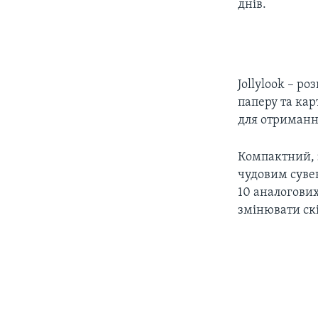
днів.
Jollylook – р
паперу та кар
для отриманн
Компактний, 
чудовим суве
10 аналогових
змінювати скі