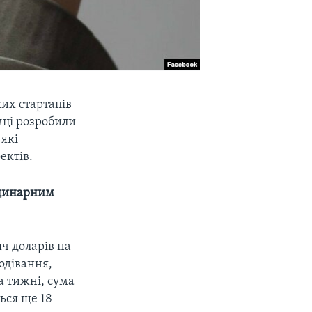
их стартапів
мці розробили
 які
ектів.
рдинарним
яч доларів на
одівання,
а тижні, сума
ться ще 18