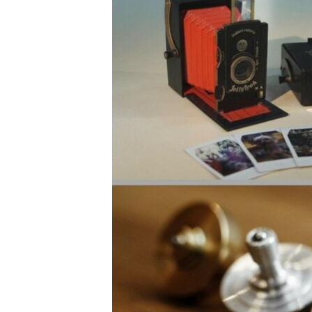
СУСПІЛЬСТВО
ТЕЛЕПРОГРАМИ
ЕКОНОМІКА
ENGLISH
ЧАС-TIME
ІСТОРІЇ УСПІХУ УКРАЇНЦІВ
БРИФІНГ ГОЛОСУ АМЕРИКИ
СТУДІЯ ВАШИНГТОН
ВІКНО В АМЕРИКУ
ПРАЙМ-ТАЙМ
ПОГЛЯД З ВАШИНГТОНА