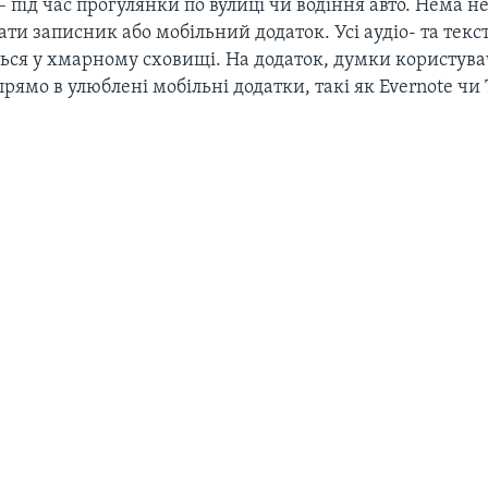
– під час прогулянки по вулиці чи водіння авто. Нема н
ти записник або мобільний додаток. Усі аудіо- та текс
ься у хмарному сховищі. На додаток, думки користув
рямо в улюблені мобільні додатки, такі як Evernote чи T