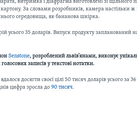
арата, витримка і діафрагма виготовлені зі щільного п
 картону. За словами розробників, камера настільки ж
нього середовища, як бананова шкірка.
ій усього 35 доларів. Випуск продукту запланований н
лон
Senstone
, розроблений львів’янами, виконує уніка
голосових записів у текстові нотатки.
далося досягти своєї цілі 50 тисяч доларів усього за 3
днів цифра зросла до
90 тисяч
.