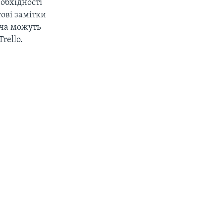
еобхідності
тові замітки
ача можуть
rello.