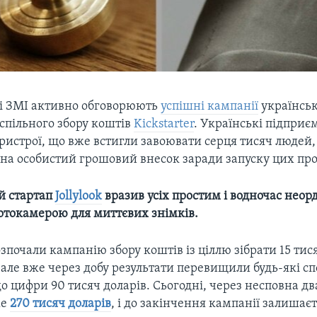
і ЗМІ активно обговорюють
успішні кампанії
українськ
спільного збору коштів
Kickstarter
. Українські підприє
ристрої, що вже встигли завоювати серця тисяч людей,
 на особистий грошовий внесок заради запуску цих про
й стартап
Jollylook
вразив усіх простим і водночас нео
отокамерою для миттєвих знімків.
озпочали кампанію збору коштів із ціллю зібрати 15 тис
але вже через добу результати перевищили будь-які сп
 цифри 90 тисяч доларів. Сьогодні, через несповна дв
же
270 тисяч доларів
, і до закінчення кампанії залишає