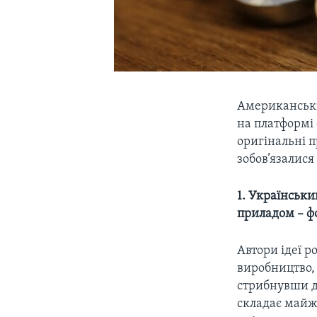
Американськ
на платформі 
оригінальні п
зобов’язалися
1. Українськи
приладом – ф
Автори ідеї р
виробництво, 
стрибнувши до
складає май