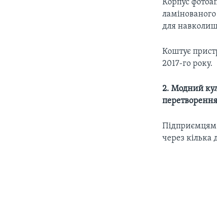
Корпус фотоап
ламінованого
для навколиш
Коштує пристр
2017-го року.
2. Модний ку
перетворення 
Підприємцям в
через кілька 