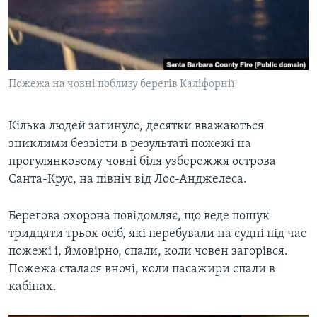
ВІДЕО
СУСПІЛЬСТВО
ТЕЛЕПРОГРАМИ
ЕКОНОМІКА
ENGLISH
ЧАС-TIME
ІСТОРІЇ УСПІХУ УКРАЇНЦІВ
БРИФІНГ ГОЛОСУ АМЕРИКИ
Пожежа на човні поблизу берегів Каліфорнії
Learning English
СТУДІЯ ВАШИНГТОН
Кілька людей загинуло, десятки вважаються
МИ В СОЦМЕРЕЖАХ
ВІКНО В АМЕРИКУ
зниклими безвісти в результаті пожежі на
ПРАЙМ-ТАЙМ
прогулянковому човні біля узбережжя острова
Санта-Крус, на північ від Лос-Анджелеса.
ПОГЛЯД З ВАШИНГТОНА
Мови
Берегова охорона повідомляє, що веде пошук
тридцяти трьох осіб, які перебували на судні під час
пожежі і, ймовірно, спали, коли човен загорівся.
Пожежа сталася вночі, коли пасажири спали в
кабінах.