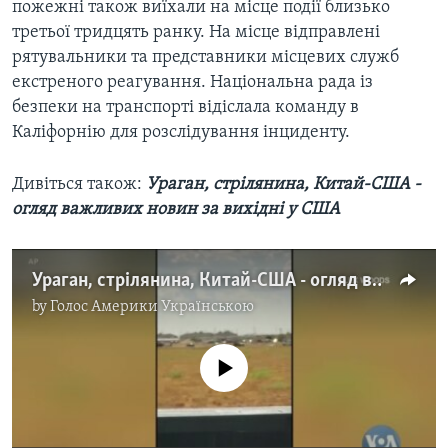
пожежні також виїхали на місце події близько
третьої тридцять ранку. На місце відправлені
рятувальники та представники місцевих служб
екстреного реагування. Національна рада із
безпеки на транспорті відіслала команду в
Каліфорнію для розслідування інциденту.
Дивіться також: ​
Ураган, стрілянина, Китай-США -
огляд важливих новин за вихідні у США
Ураган, стрілянина, Китай-США - огляд важливих новин за вихідні у США. Відео
by
Голос Америки Українською
No media source currently available