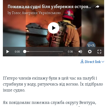
Пожежа на судні біля узбережжя острова Санта-Крус: кілька людей загинули. Відео
by
Голос Америки Українською
No media source currently available
0:00
0:36
Direct link
П’ятеро членів екіпажу були в цей час на палубі і
стрибнули у воду, рятуючись від вогню. Їх підібрало
інше судно.
Як повідомляє пожежна служба округу Вентура,