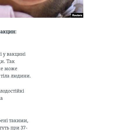
 вакцин:
і у вакцині
и. Так
не може
 тіла людини.
лодостійкі
за
рені такими,
туть при 37-