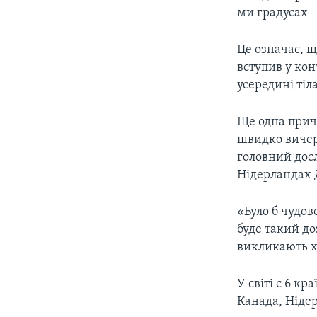
ми градусах 
Це означає, 
вступив у кон
усередині тіла
Ще одна прич
швидко вичер
головний дос
Нідерландах 
«Було б чудов
буде такий доз
викликають хв
У світі є 6 к
Канада, Нідер