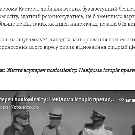
жерома Кастера, якби для вчених був доступний безп
мієліту, здатний розмножуватись, це б зменшило варт
 більше країн, таких як Індія, наприклад, почали б їх ви
5 році налічувалось 74 випадки захворювання поліомієліт
ренесення цього вірусу ризик відновлення епідемії ці
ож:
Життя всупереч поліомієліту. Невідома історія през
Життя всупереч поліомієліту: Невідома історія президента Рузвельта. Відео
EMB
рики Українською