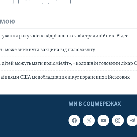
емою
кування раку якісно відрізняються від традиційних. Відео
їні може зникнути вакцина від поліомієліту
і дітей можуть мати поліомієліт», - колишній головний лікар
раїнцями США медобладнання лікує поранених військових
МИ В СОЦМЕРЕЖАХ