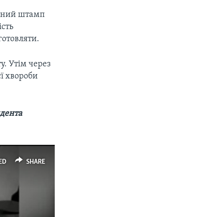
ечний штамп
ість
готовляти.
у. Утім через
єї хвороби
идента
ED
SHARE