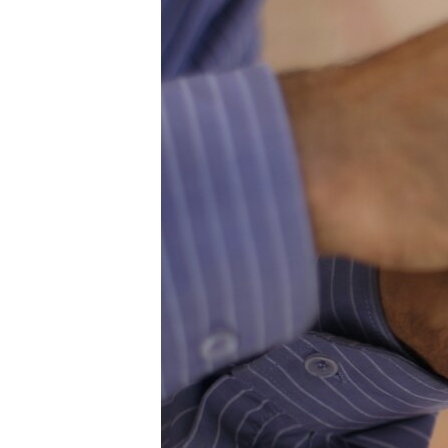
СУСПІЛЬСТВО
ТЕЛЕПРОГРАМИ
ЕКОНОМІКА
ENGLISH
ЧАС-TIME
ІСТОРІЇ УСПІХУ УКРАЇНЦІВ
БРИФІНГ ГОЛОСУ АМЕРИКИ
СТУДІЯ ВАШИНГТОН
ВІКНО В АМЕРИКУ
ПРАЙМ-ТАЙМ
ПОГЛЯД З ВАШИНГТОНА