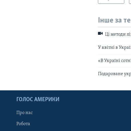
Інше за т
Ці методи лі
У квітні в Укра
«В Україні сотн
Подароване ук
ГОЛОС АМЕРИКИ
Про нас
Робота