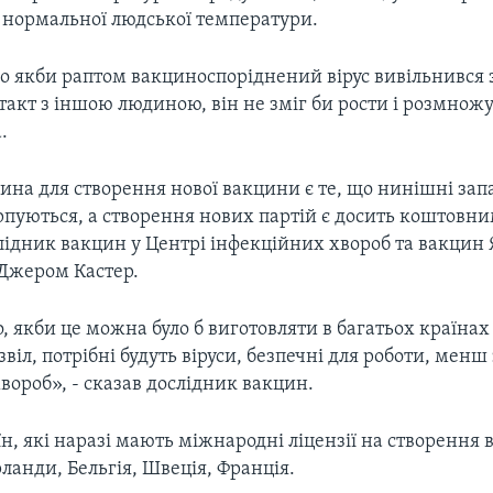
- нормальної людської температури.
що якби раптом вакциноспоріднений вірус вивільнився 
такт з іншою людиною, він не зміг би рости і розмнож
.
ина для створення нової вакцини є те, що нинішні зап
пуються, а створення нових партій є досить коштовни
лідник вакцин у Центрі інфекційних хвороб та вакцин 
Джером Кастер.
о, якби це можна було б виготовляти в багатьох країнах
віл, потрібні будуть віруси, безпечні для роботи, менш з
ороб», - сказав дослідник вакцин.
раїн, які наразі мають міжнародні ліцензії на створення
ланди, Бельгія, Швеція, Франція.