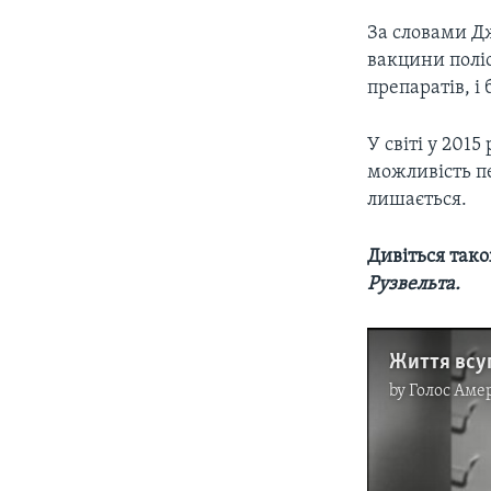
За словами Д
вакцини поліо
препаратів, і
У світі у 201
можливість пе
лишається.
Дивіться так
Рузвельта.
by
Голос Аме