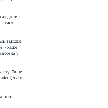
з людини і
уватися
аси вакцин
м, - каже
Янссена у
 світу. Якщо
лісні, які не
 вакцин: