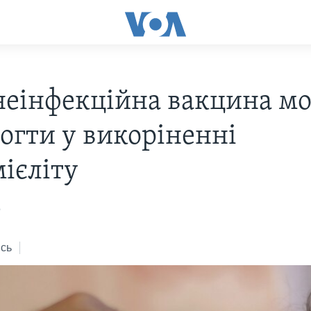
неінфекційна вакцина м
огти у викоріненні
мієліту
6
сь