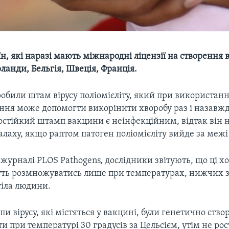
раїн, які наразі мають міжнародні ліцензії на створення
ланди, Бельгія, Швеція, Франція.
обили штам вірусу поліомієліту, який при використанн
іння може допомогти викорінити хворобу раз і назавжд
остійкий штамп вакцини є неінфекційним, відтак він 
лаху, якщо раптом патоген поліомієліту вийде за межі
урналі PLOS Pathogens, дослідники звітують, що ці хо
ь розмножуватись лише при температурах, нижчих 
тіла людини.
и вірусу, які містяться у вакцині, були генетично ство
сти при температурі 30 градусів за Цельсієм, утім не рос