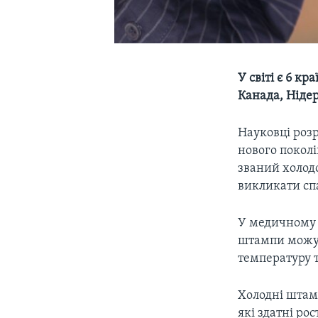
У світі є 6 к
Канада, Нідер
Науковці розр
нового покол
званий холод
викликати спа
У медичному ж
штампи можут
температуру 
Холодні штамп
які здатні ро