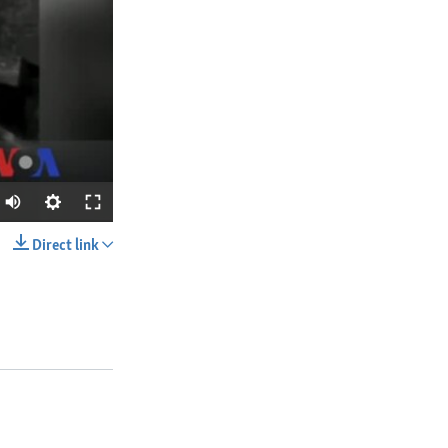
Direct link
SHARE
px
width