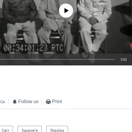
No media source currently available
3:52
EMBED
сь
Follow us
Print
Світ
Здоров'я
Україна