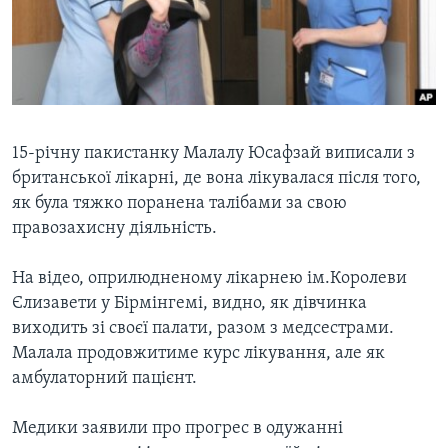
ВІДЕО
СУСПІЛЬСТВО
ТЕЛЕПРОГРАМИ
ЕКОНОМІКА
ENGLISH
ЧАС-TIME
ІСТОРІЇ УСПІХУ УКРАЇНЦІВ
БРИФІНГ ГОЛОСУ АМЕРИКИ
Learning English
СТУДІЯ ВАШИНГТОН
15-річну пакистанку Малалу Юсафзай виписали з
британської лікарні, де вона лікувалася після того,
МИ В СОЦМЕРЕЖАХ
ВІКНО В АМЕРИКУ
як була тяжко поранена талібами за свою
ПРАЙМ-ТАЙМ
правозахисну діяльність.
ПОГЛЯД З ВАШИНГТОНА
Мови
На відео, оприлюдненому лікарнею ім.Королеви
Єлизавети у Бірмінгемі, видно, як дівчинка
виходить зі своєї палати, разом з медсестрами.
Малала продовжитиме курс лікування, але як
амбулаторний пацієнт.
Медики заявили про прогрес в одужанні