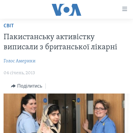
Спеціальні
потреби
Перейти
СВІТ
до
ГОЛОВНА
Пакистанську активістку
матеріалу
АКТУАЛЬНО
Перейти
виписали з британської лікарні
АНАЛІТИКА
до
СВІТ
меню
Голос Америки
ПОЛІТИКА В США
США
сторінки
04 січень, 2013
АДМІНІСТРАЦІЯ ПРЕЗИДЕНТА ТРАМПА: ПЕРШІ 100
УКРАЇНА
Перейти
ДНІВ
до
ВІЙНА - ЦЕ ОСОБИСТЕ
Поділитись
Пошуку
УКРАЇНЦІ В АМЕРИЦІ
УКРАЇНЦІ У СВІТІ
УКРАЇНА
НАУКА
ІНТЕРВ'Ю
ЗДОРОВ'Я
БОРОТЬБА З ДЕЗІНФОРМАЦІЄЮ
КУЛЬТУРА