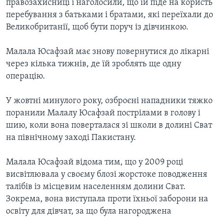
правозахисниці і наголосили, що їй піде на користь
перебування з батьками і братами, які переїхали до
Великобританії, щоб бути поруч із дівчинкою.
Малала Юсафзай має знову повернутися до лікарні
через кілька тижнів, де їй зроблять ще одну
операцію.
У жовтні минулого року, озброєні нападники тяжко
поранили Малалу Юсафзай пострілами в голову і
шию, коли вона поверталася зі школи в долині Сват
на північному заході Пакистану.
Малала Юсафзай відома тим, що у 2009 році
висвітлювала у своєму блозі жорстоке поводження
талібів із місцевим населенням долини Сват.
Зокрема, вона виступала проти їхньої заборони на
освіту для дівчат, за що була нагороджена