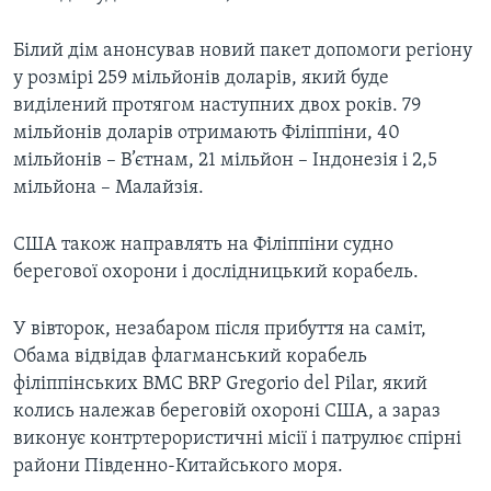
Білий дім анонсував новий пакет допомоги регіону
у розмірі 259 мільйонів доларів, який буде
виділений протягом наступних двох років. 79
мільйонів доларів отримають Філіппіни, 40
мільйонів – В’єтнам, 21 мільйон – Індонезія і 2,5
мільйона – Малайзія.
США також направлять на Філіппіни судно
берегової охорони і дослідницький корабель.
У вівторок, незабаром після прибуття на саміт,
Обама відвідав флагманський корабель
філіппінських ВМС BRP Gregorio del Pilar, який
колись належав береговій охороні США, а зараз
виконує контртерористичні місії і патрулює спірні
райони Південно-Китайського моря.