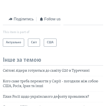
Поділитись
Follow us
This item is part of
Актуально
Світ
США
Інше за темою
Світові лідери готуються до саміту G20 в Туреччині
Кого саме треба перемогти у Сирії - погодили між собою
США, Росія, Іран та інші
План Росії щодо українського дефолту провалився?