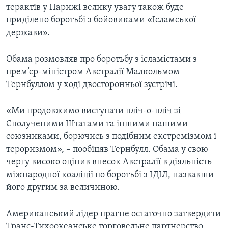
терактів у Парижі велику увагу також буде
приділено боротьбі з бойовиками «Ісламської
держави».
Обама розмовляв про боротьбу з ісламістами з
прем’єр-міністром Австралії Малкольмом
Тернбуллом у ході двосторонньої зустрічі.
«Ми продовжимо виступати пліч-о-пліч зі
Сполученими Штатами та іншими нашими
союзниками, борючись з подібним екстремізмом і
тероризмом», – пообіцяв Тернбулл. Обама у свою
чергу високо оцінив внесок Австралії в діяльність
міжнародної коаліції по боротьбі з ІДІЛ, назвавши
його другим за величиною.
Американський лідер прагне остаточно затвердити
Транс-Тихоокеанське торговельне партнерство