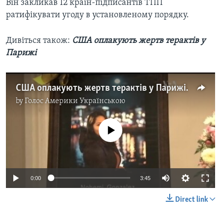
Він закликав 12 країн-підписантів ТПП
ратифікувати угоду в установленому порядку.
Дивіться також:
США оплакують жертв терактів у
Парижі
США оплакують жертв терактів у Парижі. Відео
by
Голос Америки Українською
No media source currently available
0:00
3:45
Direct link