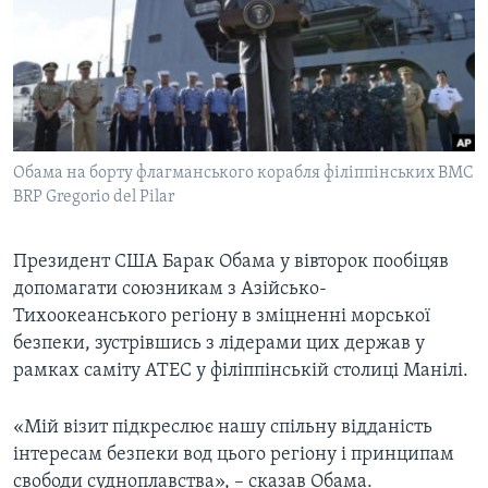
ВІДЕО
СУСПІЛЬСТВО
ТЕЛЕПРОГРАМИ
ЕКОНОМІКА
ENGLISH
ЧАС-TIME
ІСТОРІЇ УСПІХУ УКРАЇНЦІВ
БРИФІНГ ГОЛОСУ АМЕРИКИ
Learning English
СТУДІЯ ВАШИНГТОН
Обама на борту флагманського корабля філіппінських ВМС
МИ В СОЦМЕРЕЖАХ
BRP Gregorio del Pilar
ВІКНО В АМЕРИКУ
ПРАЙМ-ТАЙМ
Президент США Барак Обама у вівторок пообіцяв
ПОГЛЯД З ВАШИНГТОНА
допомагати союзникам з Азійсько-
Мови
Тихоокеанського регіону в зміцненні морської
безпеки, зустрівшись з лідерами цих держав у
рамках саміту АТЕС у філіппінській столиці Манілі.
«Мій візит підкреслює нашу спільну відданість
інтересам безпеки вод цього регіону і принципам
свободи судноплавства», – сказав Обама.