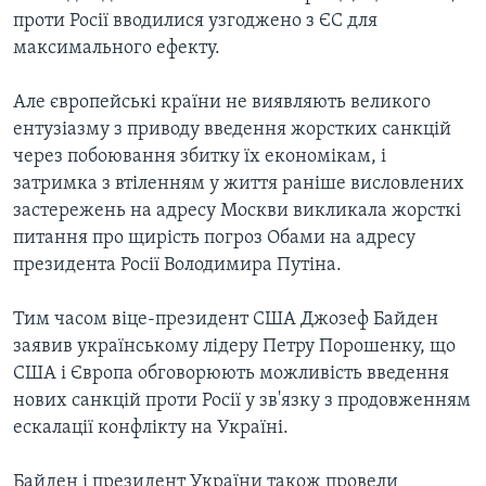
проти Росії вводилися узгоджено з ЄС для
максимального ефекту.
Але європейські країни не виявляють великого
ентузіазму з приводу введення жорстких санкцій
через побоювання збитку їх економікам, і
затримка з втіленням у життя раніше висловлених
застережень на адресу Москви викликала жорсткі
питання про щирість погроз Обами на адресу
президента Росії Володимира Путіна.
Тим часом віце-президент США Джозеф Байден
заявив українському лідеру Петру Порошенку, що
США і Європа обговорюють можливість введення
нових санкцій проти Росії у зв'язку з продовженням
ескалації конфлікту на Україні.
Байден і президент України також провели