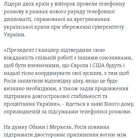
Лідери двох країн у вівторок провели телефонну
розмову в рамках нового раунду телефонної
дипломатії, спрямованої на врегулювання
української кризи при збереженні суверенітету
України.
«Президент і канцлер підтвердили свою
віждданість спільній роботі з іншими союзниками,
щоб бути впевненими, що Європа і США будуть і
надалі тісно координувати свої зусилля, з тим щоб
Росія заплатили відповідну ціну, якщо це буде
визнано необхідним, а також задля продовження
підтримки довгострокової стабільності та
процвітання України», - йдеться в заяві Білого дому,
оприлюдненій за підсумками телефонної розмови.
На думку Обами і Меркель, Росія повинна
підтримати двостороннє припинення вогню між