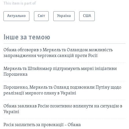
This item is part of
Актуально
Світ
Україна
США
Інше за темою
Обама обговорив з Меркель та Олландом можливість
запровадження чергових санкцій проти Росії
Меркель та Штайнмаєр підтримують мирні ініціативи
Порошенка
Порошенко, Меркель та Олланд подзвонили Путіну щодо
реалізації мирного плану в Україні
Обама закликав Росію позитивно вплинути на ситуацію в
Україні
Росія заплатить за провокації – Обама