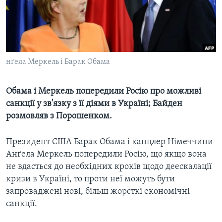
ВІДЕО
СУСПІЛЬСТВО
ТЕЛЕПРОГРАМИ
ЕКОНОМІКА
ENGLISH
ЧАС-TIME
ІСТОРІЇ УСПІХУ УКРАЇНЦІВ
БРИФІНГ ГОЛОСУ АМЕРИКИ
нґела Меркель і Барак Обама
Learning English
СТУДІЯ ВАШИНГТОН
МИ В СОЦМЕРЕЖАХ
ВІКНО В АМЕРИКУ
Обама і Меркель попередили Росію про можливі
санкції у зв'язку з її діями в Україні; Байден
ПРАЙМ-ТАЙМ
розмовляв з Порошенком.
ПОГЛЯД З ВАШИНГТОНА
Мови
Президент США Барак Обама і канцлер Німеччини
Анґела Меркель попередили Росію, що якщо вона
не вдасться до необхідних кроків щодо деескалації
кризи в Україні, то проти неї можуть бути
запроваджені нові, більш жорсткі економічні
санкції.