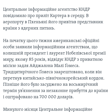
ВІДЕО
СУСПІЛЬСТВО
Центральне інформаційне агентство КНДР
ТЕЛЕПРОГРАМИ
ЕКОНОМІКА
повідомило про приліт Картера в середу. В
ENGLISH
ЧАС-TIME
аеропорту в Пхеньяні його привітав представник
ІСТОРІЇ УСПІХУ УКРАЇНЦІВ
БРИФІНГ ГОЛОСУ АМЕРИКИ
країни з ядерних питань.
Learning English
СТУДІЯ ВАШИНГТОН
На початку цього тижня американські офіційні
МИ В СОЦМЕРЕЖАХ
ВІКНО В АМЕРИКУ
особи заявили інформаційним агентствам, що
колишній президент і лауреат Нобелівської премії
ПРАЙМ-ТАЙМ
миру, якому 85 років, відвідує КНДР з приватною
ПОГЛЯД З ВАШИНГТОНА
місією задля Айджалона Малі Ґомеса.
Мови
Тридцятирічного Ґомеса заарештовано, коли він
перетнув китайсько-північнокорейський кордон.
Пізніше його було засуджено на восьмирічний
термін ув’язнення за незаконне прибуття до країни
і оштрафовано на 700 000 доларів.
Минулого місяця Центральне інформаційне