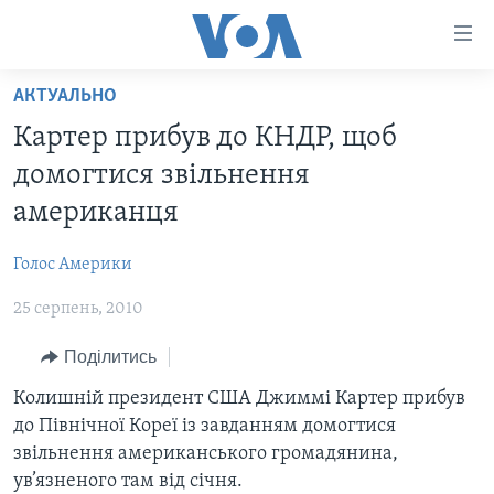
Спеціальні
потреби
Перейти
АКТУАЛЬНО
до
ГОЛОВНА
Картер прибув до КНДР, щоб
матеріалу
АКТУАЛЬНО
Перейти
домогтися звільнення
АНАЛІТИКА
до
СВІТ
американця
меню
ПОЛІТИКА В США
США
сторінки
Голос Америки
АДМІНІСТРАЦІЯ ПРЕЗИДЕНТА ТРАМПА: ПЕРШІ 100
УКРАЇНА
Перейти
ДНІВ
до
25 серпень, 2010
ВІЙНА - ЦЕ ОСОБИСТЕ
Пошуку
УКРАЇНЦІ В АМЕРИЦІ
Поділитись
УКРАЇНЦІ У СВІТІ
УКРАЇНА
НАУКА
Колишній президент США Джиммі Картер прибув
ІНТЕРВ'Ю
до Північної Кореї із завданням домогтися
ЗДОРОВ'Я
звільнення американського громадянина,
БОРОТЬБА З ДЕЗІНФОРМАЦІЄЮ
КУЛЬТУРА
ув’язненого там від січня.