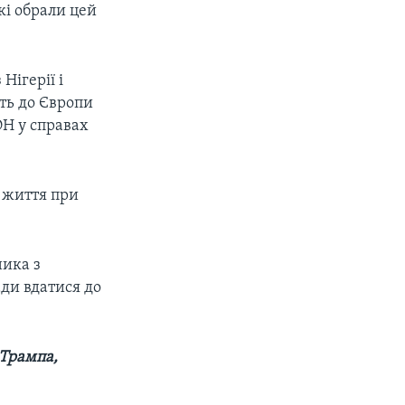
кі обрали цей
Нігерії і
ють до Європи
ОН у справах
 життя при
ника з
ди вдатися до
 Трампа,