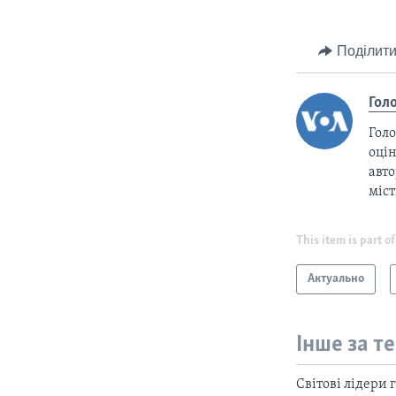
Поділити
Гол
Голо
оцін
авто
міс
This item is part of
Актуально
Інше за т
Світові лідери 