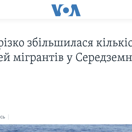
різко збільшилася кількі
ей мігрантів у Середзем
6
сь