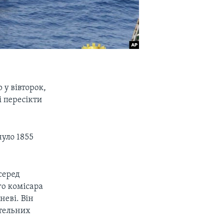
 у вівторок,
і пересікти
нуло 1855
серед
го комісара
неві. Він
ртельних