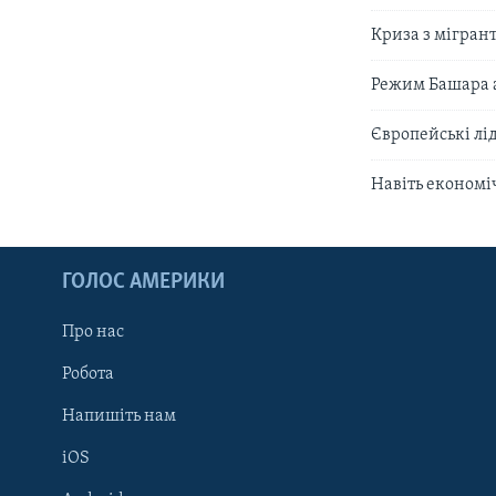
Криза з мігрант
Режим Башара а
Європейські лі
Навіть економіч
ГОЛОС АМЕРИКИ
Про нас
Робота
Напишіть нам
iOS