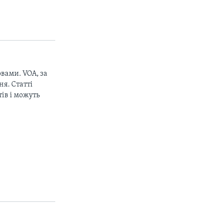
вами. VOA, за
px
width
я. Статті
ів і можуть