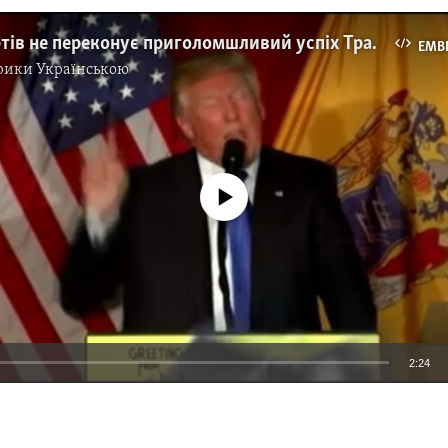
Цих експертів не переконує приголомшливий успіх Трампа, радять - міняти імідж. Відео
EMB
рики Українською
No media source currently available
2:24
EMBED