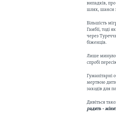
випадків, про
шлях, шанси з
Більшість міг
Гамбії, тоді я
через Туреччн
біженців.
Лише минулог
спробі перес
Гуманітарні 
мертвою дити
заходів для п
Дивіться так
радять - міня