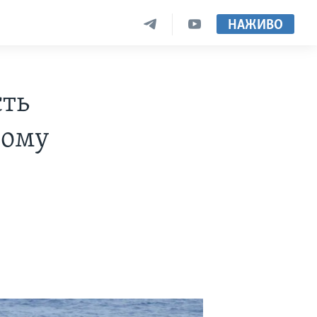
НАЖИВО
сть
ному