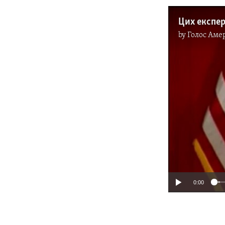
by
Голос Аме
0:00