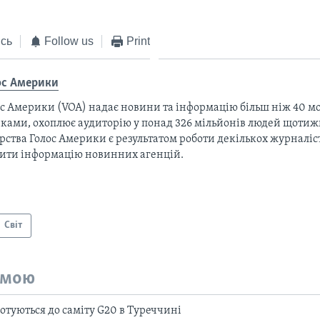
сь
Follow us
Print
ос Америки
с Америки (VOA) надає новини та інформацію більш ніж 40 мо
ками, охоплює аудиторію у понад 326 мільйонів людей щотижн
рства Голос Америки є результатом роботи декількох журналіст
тити інформацію новинних агенцій.
Світ
емою
готуються до саміту G20 в Туреччині