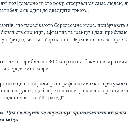
 які повідомлено цього року, стосувалися саме людей, я
агибелі є як один до двадцяти трьох».
рантів, що пересікають Середземне море, прибувають з 
к більшість сирійців, афганців та іракців і далі прибува
у і Грецію, вважає Управління Верховного комісара О
о тижня приблизно 800 мігрантів і біженців втратили
ікти Середземне море.
організації поширили фотографію німецького рятуваль
ною на руках, щоб переконати європейські органи вла
окладення краю цій трагедії.
ож:
Цих експертів не переконує приголомшливий успіх
ти імідж