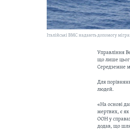
Італійські ВМС надають допомогу мігр
Управління Ве
що лише цього
Середземне м
Для порівнянн
людей.
«На основі да
мертвих, є як
ООН у справах
додав, що шля