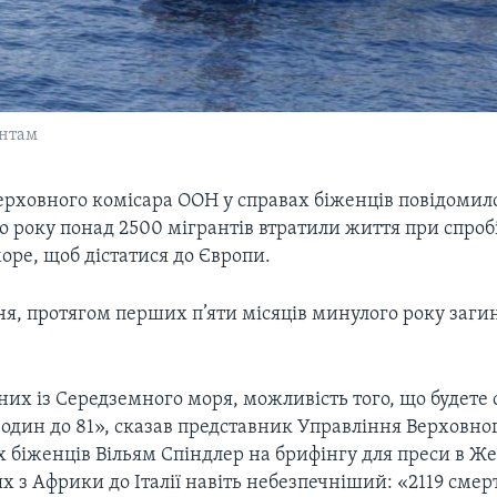
антам
рховного комісара ООН у справах біженців повідомило
 року понад 2500 мігрантів втратили життя при спроб
оре, щоб дістатися до Європи.
я, протягом перших п’яти місяців минулого року заги
них із Середземного моря, можливість того, що будете 
 один до 81», сказав представник Управління Верховно
 біженців Вільям Спіндлер на брифінгу для преси в Же
х з Африки до Італії навіть небезпечніший: «2119 сме