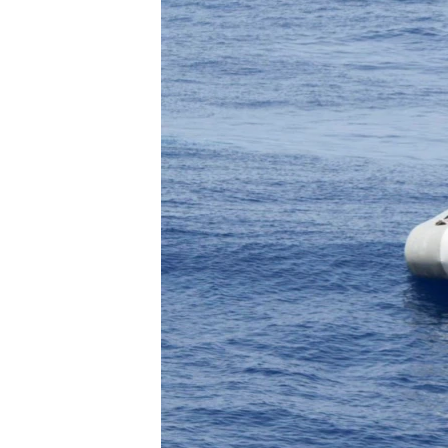
СУСПІЛЬСТВО
ТЕЛЕПРОГРАМИ
ЕКОНОМІКА
ENGLISH
ЧАС-TIME
ІСТОРІЇ УСПІХУ УКРАЇНЦІВ
БРИФІНГ ГОЛОСУ АМЕРИКИ
СТУДІЯ ВАШИНГТОН
ВІКНО В АМЕРИКУ
ПРАЙМ-ТАЙМ
ПОГЛЯД З ВАШИНГТОНА