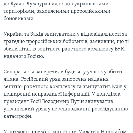
до Куала-Лумпура над східноукраїнськими
територіями, захопленими проросійськими
бойовиками.
Україна та Захід звинуватили у відповідальності за
трагедію проросійських бойовиків, заявивши, що ті
збили літак із зенітного ракетного комплексу БУК,
наданого Росією.
Сепаратисти заперечили будь-яку участь у збитті
літака. Російський уряд заперечив надання
зенітно-ракетного комплексу та звинуватив Київ у
поширенні неправдивої інформації. У понеділок
президент Росії Володимир Путін звинуватив
український уряд у перешкоджанні розслідуванню
катастрофи.
У розмові з прем’єр-міністром Малайзії Наджибом