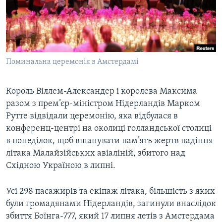
ВІДЕО
СУСПІЛЬСТВО
ТЕЛЕПРОГРАМИ
ЕКОНОМІКА
ENGLISH
ЧАС-TIME
ІСТОРІЇ УСПІХУ УКРАЇНЦІВ
БРИФІНГ ГОЛОСУ АМЕРИКИ
Поминальна церемонія в Амстердамі
Learning English
СТУДІЯ ВАШИНГТОН
МИ В СОЦМЕРЕЖАХ
ВІКНО В АМЕРИКУ
Король Віллем-Александер і королева Максима
разом з прем’єр-міністром Нідерландів Марком
ПРАЙМ-ТАЙМ
Рутте відвідали церемонію, яка відбулася в
ПОГЛЯД З ВАШИНГТОНА
конференц-центрі на околиці голландської столиці
Мови
в понеділок, щоб вшанувати пам’ять жертв падіння
літака Малайзійських авіаліній, збитого над
Східною Україною в липні.
Усі 298 пасажирів та екіпаж літака, більшість з яких
були громадянами Нідерландів, загинули внаслідок
збиття Боїнга-777, який 17 липня летів з Амстердама