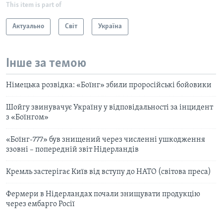
This item is part of
Актуально
Світ
Україна
Інше за темою
Німецька розвідка: «Боїнг» збили проросійські бойовики
Шойгу звинувачує Україну у відповідальності за інцидент
з «Боїнгом»
«Боїнг-777» був знищений через численні ушкодження
ззовні – попередній звіт Нідерландів
Кремль застерігає Київ від вступу до НАТО (світова преса)
Фермери в Нідерландах почали знищувати продукцію
через ембарго Росії