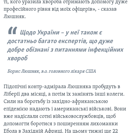
ті, кого уразила хвороба отримають допомогу дуже
професійного рівня від моїх офіцерів», - сказав
Люшняк.
Щодо України – у неї також є
достатньо багато експертів, що дуже
добре обізнані з питаннями інфекційних
хвороб
Борис Люшняк, в.о. головного лікаря США
Підопічні контр-адмірала Люшняка пробудуть в
Ліберії два місяці, а потім їх замінять інші колеги.
Сили на боротьбу із західно-африканською
епідемією надають і американські військові. Вони
вже надіслали сотні військовослужбовців, щоб
допомогти боротися з поширенням лихоманки
Ебола в Західній Африці. На цьому тижні ще 22