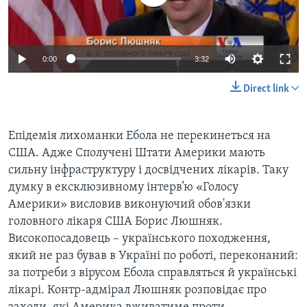
ВІДЕО
СУСПІЛЬСТВО
ТЕЛЕПРОГРАМИ
ЕКОНОМІКА
ENGLISH
ЧАС-TIME
0:00
3:32
ІСТОРІЇ УСПІХУ УКРАЇНЦІВ
БРИФІНГ ГОЛОСУ АМЕРИКИ
Learning English
Direct link
СТУДІЯ ВАШИНГТОН
МИ В СОЦМЕРЕЖАХ
ВІКНО В АМЕРИКУ
Епідемія лихоманки Ебола не перекинеться на
ПРАЙМ-ТАЙМ
США. Адже Сполучені Штати Америки мають
сильну інфраструктуру і досвідчених лікарів. Таку
ПОГЛЯД З ВАШИНГТОНА
думку в ексклюзивному інтерв’ю «Голосу
Мови
Америки» висловив виконуючий обов'язки
головного лікаря США Борис Люшняк.
Високопосадовець – українського походження,
який не раз бував в Україні по роботі, переконаний:
за потреби з вірусом Ебола справляться й українські
лікарі. Контр-адмірал Люшняк розповідає про