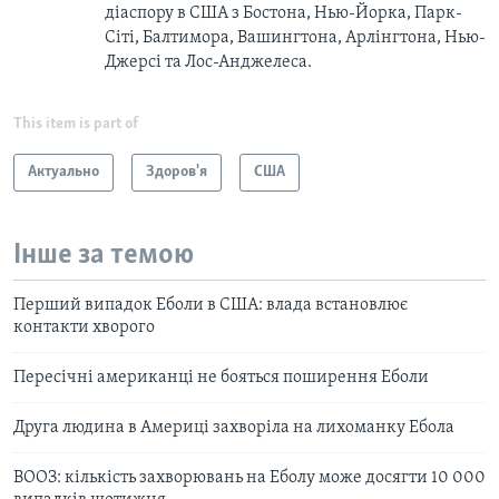
діаспору в США з Бостона, Нью-Йорка, Парк-
Сіті, Балтимора, Вашингтона, Арлінгтона, Нью-
Джерсі та Лос-Анджелеса.
This item is part of
Актуально
Здоров'я
США
Інше за темою
Перший випадок Еболи в США: влада встановлює
контакти хворого
Пересічні американці не бояться поширення Еболи
Друга людина в Америці захворіла на лихоманку Ебола
ВООЗ: кількість захворювань на Еболу може досягти 10 000