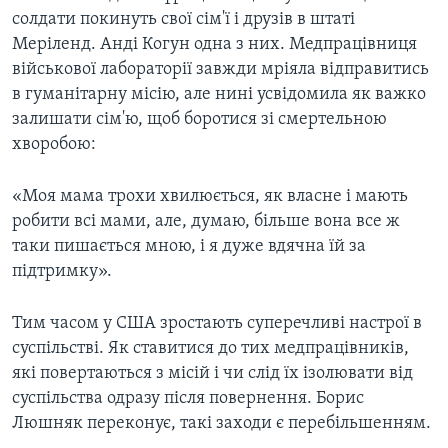
солдати покинуть свої сім'ї і друзів в штаті
Меріленд. Анді Когун одна з них. Медпрацівниця
військової лабораторії завжди мріяла відправитись
в гуманітарну місію, але нині усвідомила як важко
залишати сім'ю, щоб боротися зі смертельною
хворобою:
«Моя мама трохи хвилюється, як власне і мають
робити всі мами, але, думаю, більше вона все ж
таки пишається мною, і я дуже вдячна їй за
підтримку».
Тим часом у США зростають суперечливі настрої в
суспільстві. Як ставитися до тих медпрацівників,
які повертаються з місій і чи слід їх ізолювати від
суспільства одразу після повернення. Борис
Люшняк переконує, такі заходи є перебільшенням.