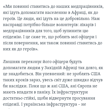
«Ми повинні ставитись до наших медпрацівників,
які їдуть допомагати населенню в Африці, як до
героїв. Це люди, які ідуть на це добровільно. Нам
насправді потрібно більше волонтерів: лікарів і
медпрацівників для того, щоб зупинити цю
епідемію. І це саме те, що роблять мої офіцери і
після повернення, ми також повинні ставитись до
них як до героїв».
Люшняк переконує його офіцери будуть
допомагати людям у Західній Африці так довго, як
це знадобиться. Він упевнений: не зроблять США
таких кроків зараз, увесь світ дуже швидко відчув
би наслідки. Поки що ж ані США, ані Європа не
мають впадати в паніку. Їх інфраструктури
достатньо стійкі, щоби відвернути просування
епідемії. І українська інфраструктура – не