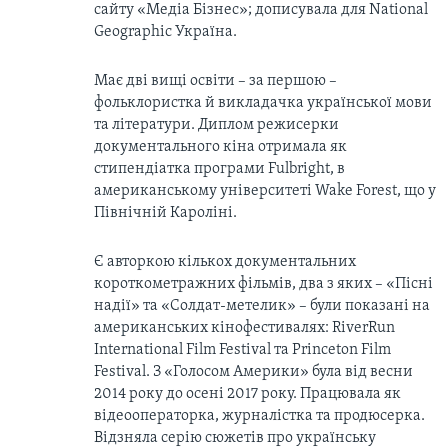
сайту «Медіа Бізнес»; дописувала для National
Geographic Україна.
Має дві вищі освіти – за першою –
фольклористка й викладачка української мови
та літератури. Диплом режисерки
документального кіна отримала як
стипендіатка програми Fulbright, в
американському університеті Wake Forest, що у
Північній Кароліні.
Є авторкою кількох документальних
короткометражних фільмів, два з яких – «Пісні
надії» та «Солдат-метелик» – були показані на
американських кінофестивалях: RiverRun
International Film Festival та Princeton Film
Festival. З «Голосом Америки» була від весни
2014 року до осені 2017 року. Працювала як
відеооператорка, журналістка та продюсерка.
Відзняла серію сюжетів про українську