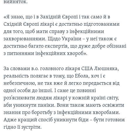
вийняток.
«Я знаю, що і в Західній Європі і так само й в
Східній Європі лікарі є достатньо підготованими
для того, щоб мати справу з інфекційними
захворюваннями. Щодо України – у неї також є
достатньо багато експертів, що дуже добре обізнані
з питаннями інфекційних хвороб».
За словами в.о. головного лікаря США Люшняка,
реальність полягає в тому, що Ебола, хоч і є
небезпечною, не так вже й легко передається від
одної особи до іншої. І саме це повинні
роз’яснювати людям лікарі у кожній країні світу,
аби уникнути паніки. Вони також мають освіжити
знання про боротьбу з інфекційними хворобами.
Адже кращий спосіб уникнути біди – бути готовим
гідно її зустріти.