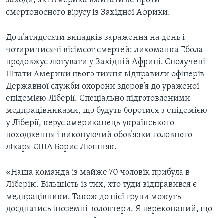
заходи, які Америка вживатиме проти
смертоносного вірусу із Західної Африки.
До п’ятидесяти випадків зараження на день і
чотири тисячі вісімсот смертей: лихоманка Ебола
продовжує лютувати у Західній Африці. Сполучені
Штати Америки цього тижня відправили офіцерів
Державної служби охорони здоров’я до ураженої
епідемією Ліберії. Спеціально підготовленими
медпрацівниками, що будуть боротися з епідемією
у Ліберії, керує американець українського
походження і виконуючий обов’язки головного
лікаря США Борис Люшняк.
«Наша команда із майже 70 чоловік прибула в
Ліберію. Більшість із тих, хто туди відправився є
медпрацівники. Також до цієї групи можуть
доєднатись іноземні волонтери. Я переконаний, що