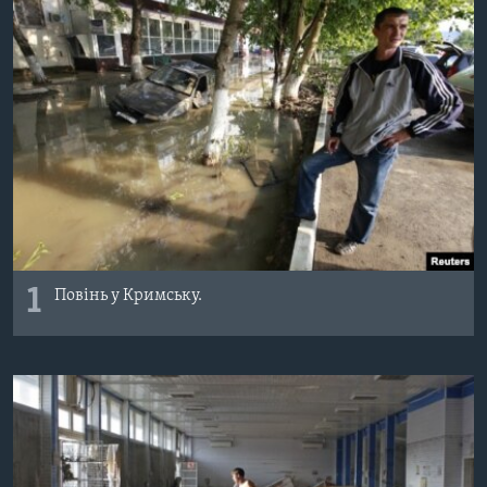
ВІДЕО
СУСПІЛЬСТВО
ТЕЛЕПРОГРАМИ
ЕКОНОМІКА
ENGLISH
ЧАС-TIME
ІСТОРІЇ УСПІХУ УКРАЇНЦІВ
БРИФІНГ ГОЛОСУ АМЕРИКИ
Learning English
СТУДІЯ ВАШИНГТОН
МИ В СОЦМЕРЕЖАХ
ВІКНО В АМЕРИКУ
ПРАЙМ-ТАЙМ
ПОГЛЯД З ВАШИНГТОНА
1
Повінь у Кримську.
Мови