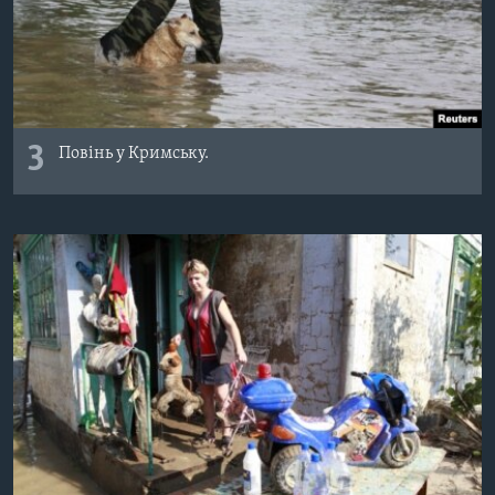
3
Повінь у Кримську.