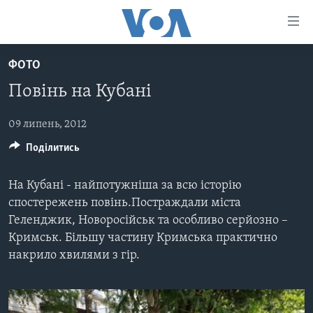
Спеціальні
потреби
Перейти
ФОТО
до
ГОЛОВНА
Повінь на Кубані
матеріалу
АКТУАЛЬНО
Перейти
АНАЛІТИКА
до
09 липень, 2012
СВІТ
меню
Поділитись
ПОЛІТИКА В США
США
сторінки
АДМІНІСТРАЦІЯ ПРЕЗИДЕНТА ТРАМПА: ПЕРШІ 100
УКРАЇНА
Перейти
На Кубані - найпотужніша за всю історію
ДНІВ
до
ВІЙНА - ЦЕ ОСОБИСТЕ
спостережень повінь.Постраждали міста
Пошуку
УКРАЇНЦІ В АМЕРИЦІ
Геленджик, Новоросійськ та особливо серйозно –
УКРАЇНЦІ У СВІТІ
Кримськ. Більшу частину Кримська практично
УКРАЇНА
НАУКА
накрило хвилями з гір.
ІНТЕРВ'Ю
ЗДОРОВ'Я
БОРОТЬБА З ДЕЗІНФОРМАЦІЄЮ
КУЛЬТУРА