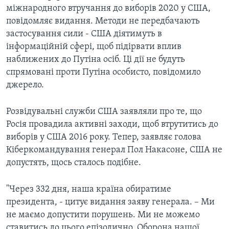
міжнародного втручання до виборів 2020 у США,
повідомляє видання. Методи не передбачають
застосування сили - США діятимуть в
інформаційній сфері, щоб підірвати вплив
наближених до Путіна осіб. Ці дії не будуть
спрямовані проти Путіна особисто, повідомило
джерело.
Розвідувальні служби США заявляли про те, що
Росія провадила активні заходи, щоб втрутитись до
виборів у США 2016 року. Тепер, заявляє голова
Кіберкомандування генерал Пол Накасоне, США не
допустять, щось сталось подібне.
"Через 332 дня, наша країна обиратиме
президента, - цитує видання заяву генерала. – Ми
не маємо допустити порушень. Ми не можемо
ставитись до цього епізодично. Оборона нашої