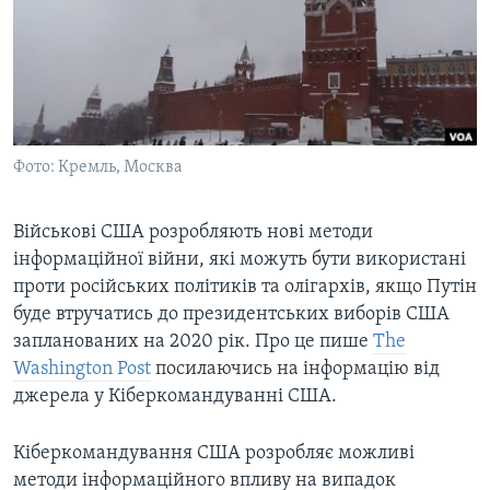
ВІДЕО
СУСПІЛЬСТВО
ТЕЛЕПРОГРАМИ
ЕКОНОМІКА
ENGLISH
ЧАС-TIME
ІСТОРІЇ УСПІХУ УКРАЇНЦІВ
БРИФІНГ ГОЛОСУ АМЕРИКИ
Learning English
СТУДІЯ ВАШИНГТОН
Фото: Кремль, Москва
МИ В СОЦМЕРЕЖАХ
ВІКНО В АМЕРИКУ
Військові США розробляють нові методи
ПРАЙМ-ТАЙМ
інформаційної війни, які можуть бути використані
ПОГЛЯД З ВАШИНГТОНА
проти російських політиків та олігархів, якщо Путін
Мови
буде втручатись до президентських виборів США
запланованих на 2020 рік. Про це пише
The
Washington Post
посилаючись на інформацію від
джерела у Кіберкомандуванні США.
Кіберкомандування США розробляє можливі
методи інформаційного впливу на випадок