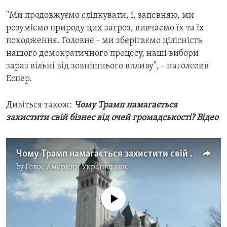
"Ми продовжуємо слідкувати, і, запевняю, ми
розуміємо природу цих загроз, вивчаємо їх та їх
походження. Головне - ми зберігаємо цілісність
нашого демократичного процесу, наші вибори
зараз вільні від зовнішнього впливу", - наголсоив
Еспер.
Дивіться також: ​
Чому Трамп намагається
захистити свій бізнес від очей громадськості? Відео
Чому Трамп намагається захистити свій бізнес від очей громадськості? Відео
by
Голос Америки Українською
No media source currently available