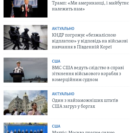
Трамп: «Ми американці, і майбутнє
належить нам»
АКТУАЛЬНО
КНДР погрожує «безжалісною
відплатою» у відповідь на військові
навчання в Південній Кореї
США
ВМС США ведуть слідство в справі
зіткнення військового корабля з
комерційним судном
АКТУАЛЬНО
Один з найзаможніших штатів
США загруз у боргах
США
Маттіс: Москва прагне силою