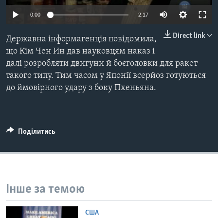
ВІДЕО
СУСПІЛЬСТВО
0:00
2:17
ТЕЛЕПРОГРАМИ
ЕКОНОМІКА
ENGLISH
Direct link
ЧАС-TIME
Державна інформагенція повідомила,
ІСТОРІЇ УСПІХУ УКРАЇНЦІВ
що Кім Чен Ин дав науковцям наказ і
БРИФІНГ ГОЛОСУ АМЕРИКИ
Learning English
далі розробляти двигуни й боєголовки для ракет
СТУДІЯ ВАШИНГТОН
такого типу. Тим часом у Японії всерйоз готуються
до ймовірного удару з боку Пхеньяна.
МИ В СОЦМЕРЕЖАХ
ВІКНО В АМЕРИКУ
ПРАЙМ-ТАЙМ
ПОГЛЯД З ВАШИНГТОНА
Поділитись
Мови
Інше за темою
США