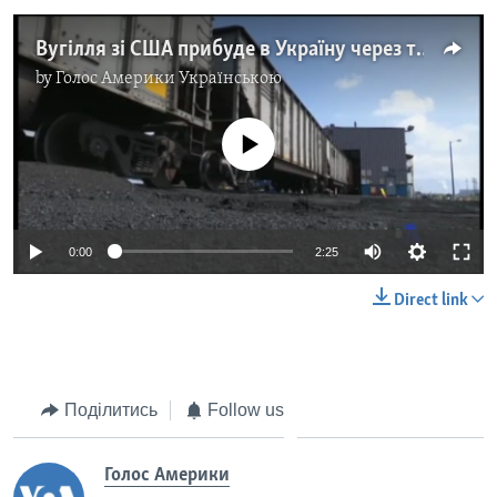
Вугілля зі США прибуде в Україну через три тижні - подробиці. Відео
by
Голос Америки Українською
No media source currently available
0:00
2:25
Direct link
Поділитись
Follow us
Голос Америки