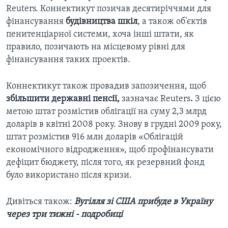
Reuters. Коннектикут позичав десятиріччями для
фінансування
будівництва шкіл
, а також об'єктів
пенитенціарної системи, хоча інші штати, як
правило, позичають на місцевому рівні для
фінансування таких проектів.
Коннектикут також провадив запозичення, щоб
збільшити державні пенсії,
зазначає Reuters
.
З цією
метою штат розмістив облігації на суму 2,3 млрд
доларів в квітні 2008 року. Знову в грудні 2009 року,
штат розмістив 916 млн доларів «Облігацій
економічного відродження», щоб профінансувати
дефіцит бюджету, після того, як резервний фонд
було використано після кризи.
Дивіться також:
Вугілля зі США прибуде в Україну
через три тижні - подробиці