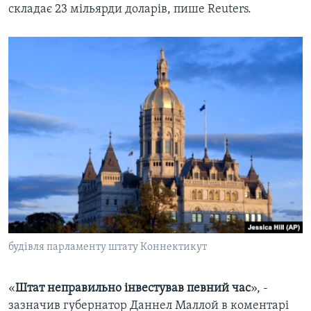
складає 23 мільярди доларів, пише Reuters.
будівля парламенту штату Коннектикут
«
Штат неправильно інвестував певний час
», -
зазначив губернатор Даннел Маллой в коментарі