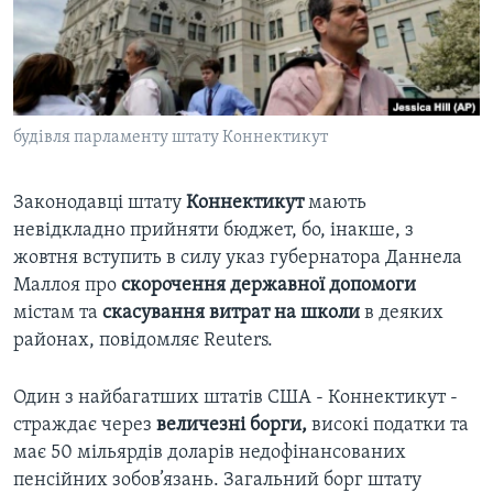
ВІДЕО
СУСПІЛЬСТВО
ТЕЛЕПРОГРАМИ
ЕКОНОМІКА
ENGLISH
ЧАС-TIME
ІСТОРІЇ УСПІХУ УКРАЇНЦІВ
БРИФІНГ ГОЛОСУ АМЕРИКИ
будівля парламенту штату Коннектикут
Learning English
СТУДІЯ ВАШИНГТОН
МИ В СОЦМЕРЕЖАХ
ВІКНО В АМЕРИКУ
Законодавці штату
Коннектикут
мають
невідкладно прийняти бюджет, бо, інакше, з
ПРАЙМ-ТАЙМ
жовтня вступить в силу указ губернатора Даннела
ПОГЛЯД З ВАШИНГТОНА
Маллоя про
скорочення державної допомоги
Мови
містам та
скасування витрат на школи
в деяких
районах, повідомляє Reuters.
Один з найбагатших штатів США - Коннектикут -
страждає через
величезні борги,
високі податки та
має 50 мільярдів доларів недофінансованих
пенсійних зобов’язань. Загальний борг штату