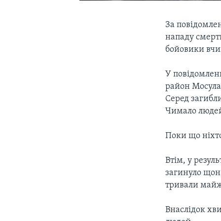
За повідомле
нападу смертн
бойовики вчи
У повідомлен
район Мосула
Серед загибли
Чимало людей
Поки що ніхто
Втім, у резуль
загинуло щон
тривали майже
Внаслідок хви