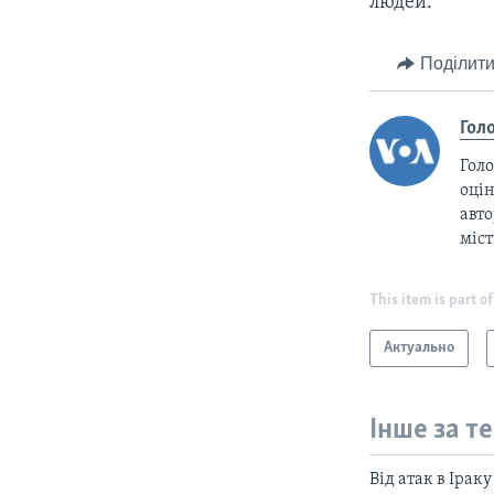
людей.
Поділити
Гол
Голо
оцін
авто
міс
This item is part of
Актуально
Інше за т
Від атак в Ірак