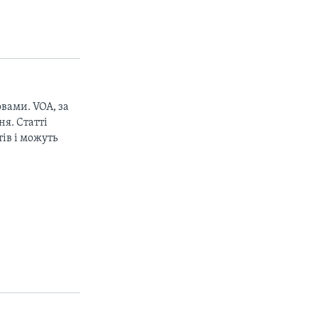
вами. VOA, за
я. Статті
ів і можуть