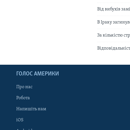
Від вибухів за
В Іраку загину
За кількістю ст
Відповідальніст
ГОЛОС АМЕРИКИ
Про нас
Робота
Напишіть нам
iOS