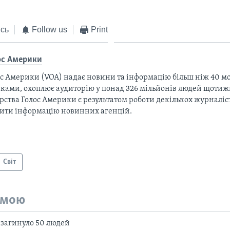
сь
Follow us
Print
ос Америки
с Америки (VOA) надає новини та інформацію більш ніж 40 мо
ками, охоплює аудиторію у понад 326 мільйонів людей щотижн
рства Голос Америки є результатом роботи декількох журналіст
тити інформацію новинних агенцій.
Світ
емою
у загинуло 50 людей