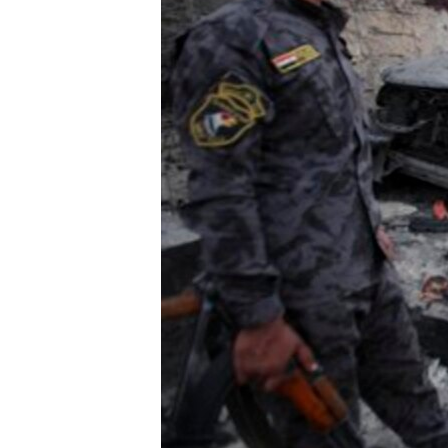
СУСПІЛЬСТВО
ТЕЛЕПРОГРАМИ
ЕКОНОМІКА
ENGLISH
ЧАС-TIME
ІСТОРІЇ УСПІХУ УКРАЇНЦІВ
БРИФІНГ ГОЛОСУ АМЕРИКИ
СТУДІЯ ВАШИНГТОН
ВІКНО В АМЕРИКУ
ПРАЙМ-ТАЙМ
ПОГЛЯД З ВАШИНГТОНА