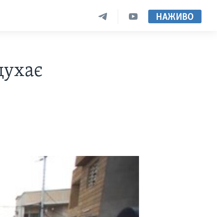
НАЖИВО
щухає