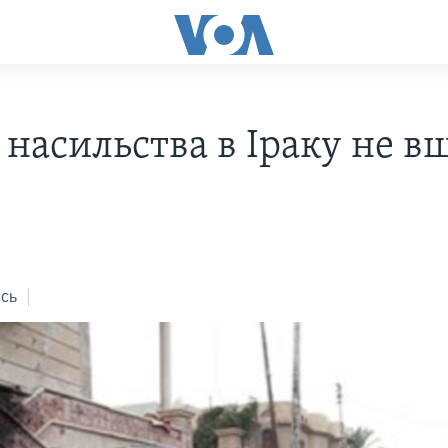
 насильства в Іраку не в
сь