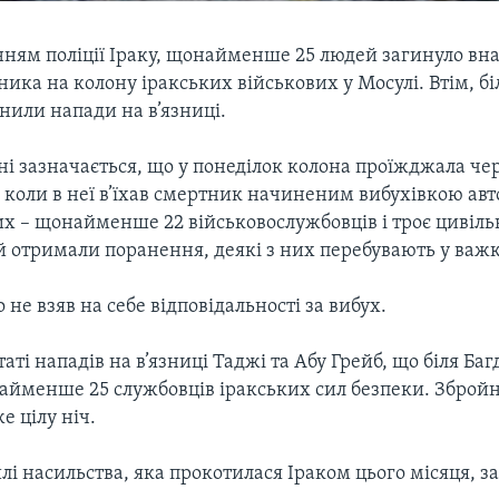
нням поліції Іраку, щонайменше 25 людей загинуло вна
ика на колону іракських військових у Мосулі. Втім, бі
нили напади на в’язниці.
ні зазначається, що у понеділок колона проїжджала че
 коли в неї в’їхав смертник начиненим вибухівкою авт
х – щонайменше 22 військовослужбовців і троє цивільн
 отримали поранення, деякі з них перебувають у важк
 не взяв на себе відповідальності за вибух.
таті нападів на в’язниці Таджі та Абу Грейб, що біля Баг
айменше 25 службовців іракських сил безпеки. Збройн
 цілу ніч.
лі насильства, яка прокотилася Іраком цього місяця, з