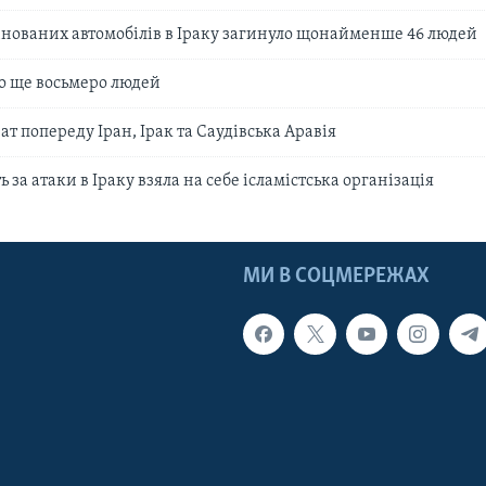
мінованих автомобілів в Іраку загинуло щонайменше 46 людей
ло ще восьмеро людей
рат попереду Іран, Ірак та Саудівська Аравія
ь за атаки в Іраку взяла на себе ісламістська організація
МИ В СОЦМЕРЕЖАХ