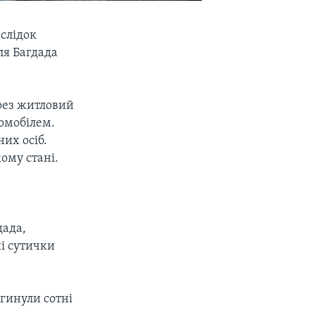
слідок
ля Багдада
рез житловий
омобілем.
их осіб.
ому стані.
дада,
і сутички
агинули сотні