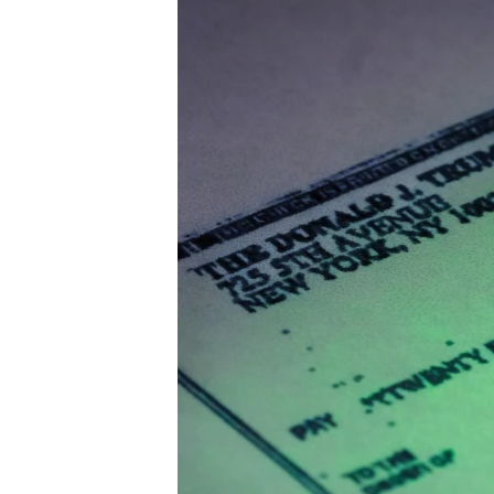
СУСПІЛЬСТВО
ТЕЛЕПРОГРАМИ
ЕКОНОМІКА
ENGLISH
ЧАС-TIME
ІСТОРІЇ УСПІХУ УКРАЇНЦІВ
БРИФІНГ ГОЛОСУ АМЕРИКИ
СТУДІЯ ВАШИНГТОН
ВІКНО В АМЕРИКУ
ПРАЙМ-ТАЙМ
ПОГЛЯД З ВАШИНГТОНА