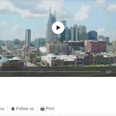
No media source currently available
3:27
EMBED
сь
Follow us
Print