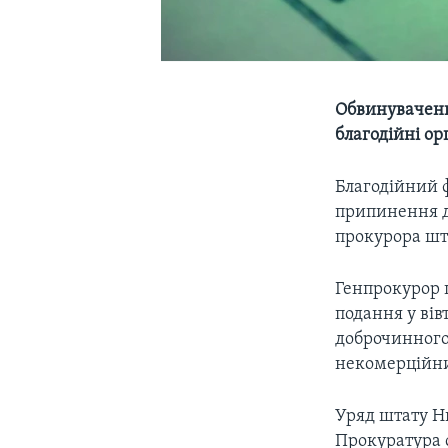
Обвинуваченн
благодійні ор
Благодійний 
припинення ді
прокурора шт
Генпрокурор 
подання у ві
доброчинного
некомерційн
Уряд штату Н
Прокуратура 