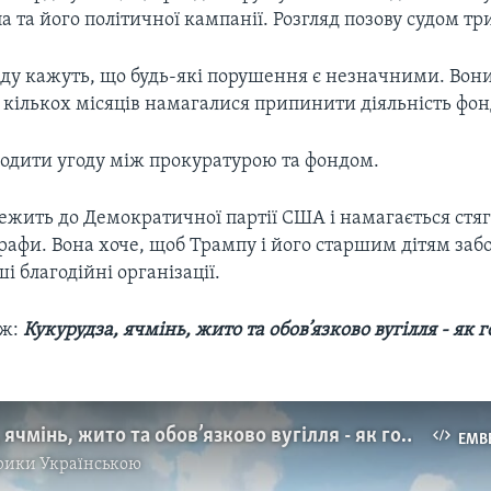
а та його політичної кампанії. Розгляд позову судом т
ду кажуть, що будь-які порушення є незначними. Вон
 кількох місяців намагалися припинити діяльність фон
годити угоду між прокуратурою та фондом.
ежить до Демократичної партії США і намагається стяг
рафи. Вона хоче, щоб Трампу і його старшим дітям за
і благодійні організації.
ож:
Кукурудза, ячмінь, жито та обов’язково вугілля - як
Кукурудза, ячмінь, жито та обов’язково вугілля - як готують Джек Деніелс. Відел
EMB
рики Українською