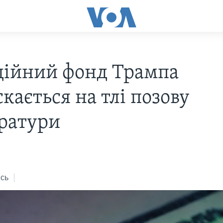
дійний фонд Трампа
кається на тлі позову
ратури
8
сь