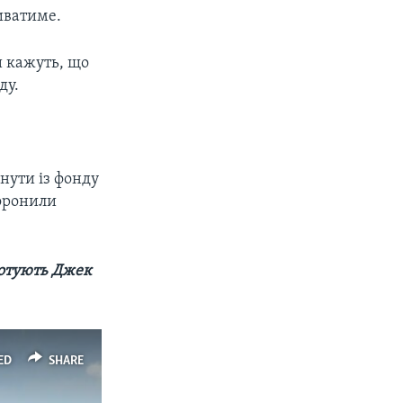
риватиме.
и кажуть, що
ду.
нути із фонду
боронили
 готують Джек
ED
SHARE