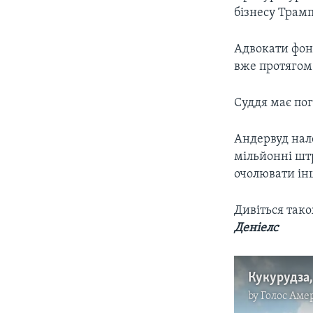
бізнесу Трамп
Адвокати фон
вже протягом
Суддя має по
Андервуд нал
мільйонні шт
очолювати інш
Дивіться так
Деніелс
by
Голос Аме