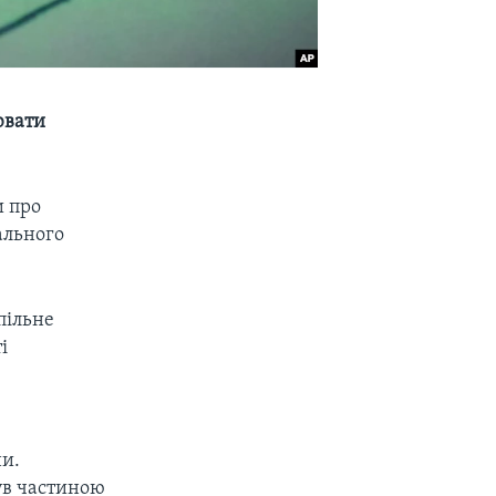
ювати
и про
ального
пільне
і
ни.
ув частиною