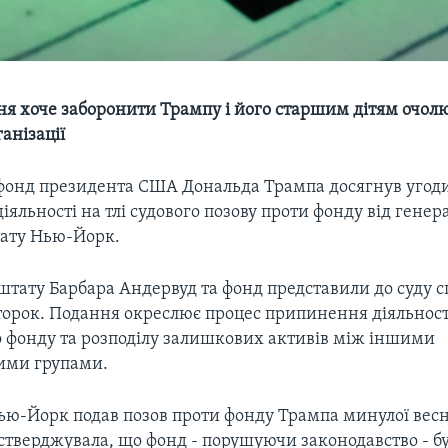
я хоче заборонити Трампу і його старшим дітям очол
ганізації
фонд президента США Дональда Трампа досягнув угод
яльності на тлі судового позову проти фонду від генер
ату Нью-Йорк.
штату Барбара Андервуд та фонд представили до суду с
второк. Подання окреслює процес припинення діяльност
 фонду та розподілу залишкових активів між іншими
ими групами.
ью-Йорк подав позов проти фонду Трампа минулої вес
стверджувала, що фонд - порушуючи законодавство - б