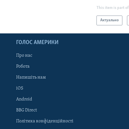
This item is part of
Актуально
ГОЛОС АМЕРИКИ
Про нас
Робота
Напишіть нам
iOS
Android
Learning English
BBG Direct
Політика конфіденційності
МИ В СОЦМЕРЕЖАХ