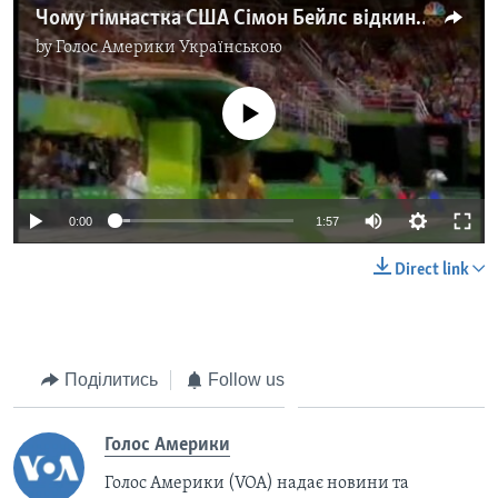
Чому гімнастка США Сімон Бейлс відкинула запрошення престижник університетів і поступила до онлайн коледжу. Відео
by
Голос Америки Українською
No media source currently available
0:00
1:57
Direct link
Поділитись
Follow us
Голос Америки
Голос Америки (VOA) надає новини та