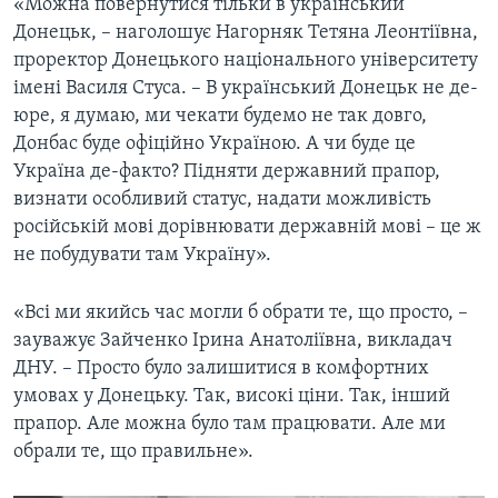
«Можна повернутися тільки в український
Донецьк, – наголошує Нагорняк Тетяна Леонтіївна,
проректор Донецького національного університету
імені Василя Стуса. – В український Донецьк не де-
юре, я думаю, ми чекати будемо не так довго,
Донбас буде офіційно Україною. А чи буде це
Україна де-факто? Підняти державний прапор,
визнати особливий статус, надати можливість
російській мові дорівнювати державній мові – це ж
не побудувати там Україну».
«Всі ми якийсь час могли б обрати те, що просто, –
зауважує Зайченко Ірина Анатоліївна, викладач
ДНУ. – Просто було залишитися в комфортних
умовах у Донецьку. Так, високі ціни. Так, інший
прапор. Але можна було там працювати. Але ми
обрали те, що правильне».