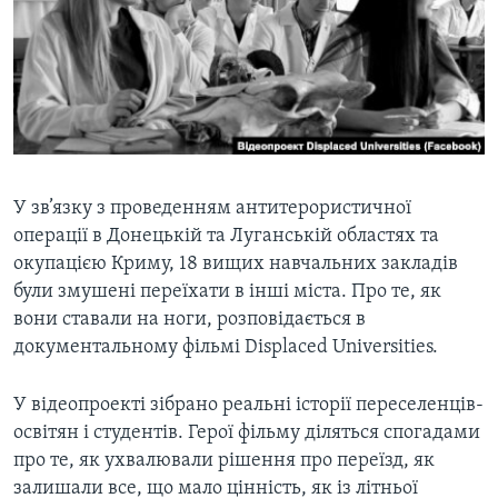
ВІДЕО
СУСПІЛЬСТВО
ТЕЛЕПРОГРАМИ
ЕКОНОМІКА
ENGLISH
ЧАС-TIME
ІСТОРІЇ УСПІХУ УКРАЇНЦІВ
БРИФІНГ ГОЛОСУ АМЕРИКИ
Learning English
СТУДІЯ ВАШИНГТОН
МИ В СОЦМЕРЕЖАХ
ВІКНО В АМЕРИКУ
У зв’язку з проведенням антитерористичної
операції в Донецькій та Луганській областях та
ПРАЙМ-ТАЙМ
окупацією Криму, 18 вищих навчальних закладів
ПОГЛЯД З ВАШИНГТОНА
були змушені переїхати в інші міста. Про те, як
Мови
вони ставали на ноги, розповідається в
документальному фільмі Displaced Universities.
У відеопроекті зібрано реальні історії переселенців-
освітян і студентів. Герої фільму діляться спогадами
про те, як ухвалювали рішення про переїзд, як
залишали все, що мало цінність, як із літньої