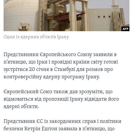
ВІДЕО
СУСПІЛЬСТВО
ТЕЛЕПРОГРАМИ
ЕКОНОМІКА
ENGLISH
ЧАС-TIME
ІСТОРІЇ УСПІХУ УКРАЇНЦІВ
БРИФІНГ ГОЛОСУ АМЕРИКИ
Один із ядерних об’єктів Ірану
Learning English
СТУДІЯ ВАШИНГТОН
МИ В СОЦМЕРЕЖАХ
ВІКНО В АМЕРИКУ
Представники Європейського Союзу заявили в
п’ятницю, що Іран і провідні країни світу готові
ПРАЙМ-ТАЙМ
зустрітися 20 січня в Стамбулі для розмов про
ПОГЛЯД З ВАШИНГТОНА
контроверсійну ядерну програму Ірану.
Мови
Європейський Союз також дав зрозуміти, що
відмовиться від пропозиції Ірану відвідати його
ядерні об’єкти.
Представник ЄС із закордонних справ і політики
безпеки Кетрін Ештон заявила в п’ятницю, що