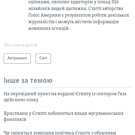
оцінками, охоплює аудиторію у понад 326
мільйонів людей щотижня. Статті авторства
Голос Америки є результатом роботи декількох
журналістів і можуть містити інформацію
новинних агенцій.
This item is part of
Актуально
Світ
Інше за темою
На перехідний пункт на кордоні Єгипту із сектором Газа
здійснено атаку
Християни у Єгипті побоюються влади мусульманських
фанатиків
Чи зміниться зовнішня політика Єгипту з обранням