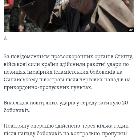
ВІДЕО
СУСПІЛЬСТВО
ТЕЛЕПРОГРАМИ
ЕКОНОМІКА
ENGLISH
ЧАС-TIME
ІСТОРІЇ УСПІХУ УКРАЇНЦІВ
БРИФІНГ ГОЛОСУ АМЕРИКИ
A
Learning English
СТУДІЯ ВАШИНГТОН
МИ В СОЦМЕРЕЖАХ
ВІКНО В АМЕРИКУ
За повідомленням правоохоронних органів Єгипту,
військові сили країни здійснили ракетні удари по
ПРАЙМ-ТАЙМ
позиціях імовірних ісламістських бойовиків на
ПОГЛЯД З ВАШИНГТОНА
Синайському півострові після чергових нападів на
Мови
прикордонно-пропускних пунктах.
Внаслідок повітряних ударів у середу загинуло 20
бойовиків.
Повітряну операцію здійснено через кілька годин
після нападу бойовиків на контрольно-пропускні