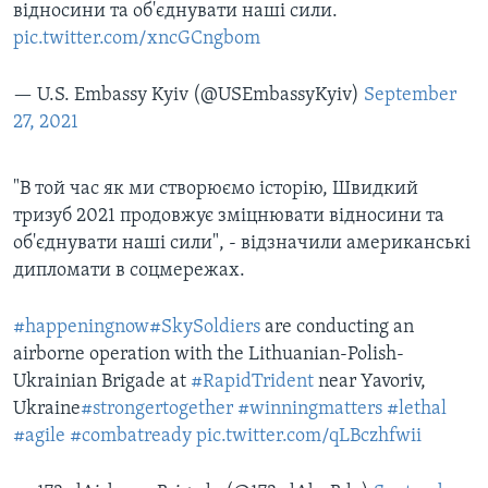
відносини та об'єднувати наші сили.
pic.twitter.com/xncGCngbom
— U.S. Embassy Kyiv (@USEmbassyKyiv)
September
27, 2021
"В той час як ми створюємо історію, Швидкий
тризуб 2021 продовжує зміцнювати відносини та
об'єднувати наші сили", - відзначили американські
дипломати в соцмережах.
#happeningnow
#SkySoldiers
are conducting an
airborne operation with the Lithuanian-Polish-
Ukrainian Brigade at
#RapidTrident
near Yavoriv,
Ukraine
#strongertogether
#winningmatters
#lethal
#agile
#combatready
pic.twitter.com/qLBczhfwii