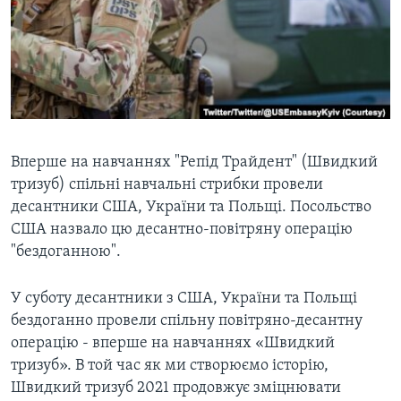
ВІДЕО
СУСПІЛЬСТВО
ТЕЛЕПРОГРАМИ
ЕКОНОМІКА
ENGLISH
ЧАС-TIME
ІСТОРІЇ УСПІХУ УКРАЇНЦІВ
БРИФІНГ ГОЛОСУ АМЕРИКИ
Learning English
СТУДІЯ ВАШИНГТОН
Вперше на навчаннях "Репід Трайдент" (Швидкий
МИ В СОЦМЕРЕЖАХ
ВІКНО В АМЕРИКУ
тризуб) спільні навчальні стрибки провели
ПРАЙМ-ТАЙМ
десантники США, України та Польщі. Посольство
ПОГЛЯД З ВАШИНГТОНА
США назвало цю десантно-повітряну операцію
Мови
"бездоганною".
У суботу десантники з США, України та Польщі
бездоганно провели спільну повітряно-десантну
операцію - вперше на навчаннях «Швидкий
тризуб». В той час як ми створюємо історію,
Швидкий тризуб 2021 продовжує зміцнювати