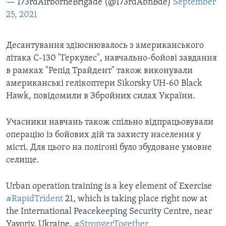
— 173rdAirborneBrigade (@173rdAbnBde)
September
25, 2021
Десантування здіюснювалось з американського
літака С-130 "Геркулес", навчально-бойові завдання
в рамках "Репід Трайдент" також виконували
американські гелікоптери Sikorsky UH-60 Black
Hawk, повідомили в Збройних силах України.
Учасники навчань також спільно відпрацьовували
операцію із бойових дій та захисту населення у
місті. Для цього на полігоні було збудоване умовне
селище.
Urban operation training is a key element of Exercise
#RapidTrident
21, which is taking place right now at
the International Peacekeeping Security Centre, near
Yavoriv, Ukraine.
#StrongerTogether