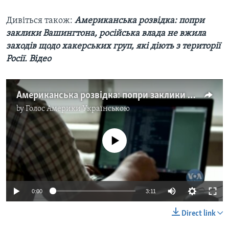
Дивіться також:
Американська розвідка: попри
заклики Вашингтона, російська влада не вжила
заходів щодо хакерських груп, які діють з території
Росії. Відео
Американська розвідка: попри заклики Вашингтона, російська влада не вжила заходів щодо хакерських груп, які діють з території Росії. Відео
by
Голос Америки Українською
No media source currently available
0:00
3:11
Direct link