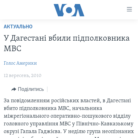
Спеціальні
потреби
Перейти
АКТУАЛЬНО
до
ГОЛОВНА
У Дагестані вбили підполковника
матеріалу
АКТУАЛЬНО
Перейти
МВС
АНАЛІТИКА
до
СВІТ
меню
Голос Америки
ПОЛІТИКА В США
США
сторінки
12 вересень, 2010
АДМІНІСТРАЦІЯ ПРЕЗИДЕНТА ТРАМПА: ПЕРШІ 100
УКРАЇНА
Перейти
ДНІВ
до
ВІЙНА - ЦЕ ОСОБИСТЕ
Поділитись
Пошуку
УКРАЇНЦІ В АМЕРИЦІ
УКРАЇНЦІ У СВІТІ
За повідомленням російських властей, в Дагестані
УКРАЇНА
вбито підполковника МВС, начальника
НАУКА
міжрегіонального оперативно-пошукового відділу
ІНТЕРВ'Ю
ЗДОРОВ'Я
головного управління МВС у Північно-Кавказькому
БОРОТЬБА З ДЕЗІНФОРМАЦІЄЮ
окрузі Гапала Гаджієва. У неділю група неопізнаних
КУЛЬТУРА