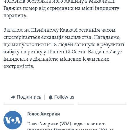
ВІДЕО
чоловіків обстріляла його машину в Махачкалі.
СУСПІЛЬСТВО
Гаджієв помер від отриманих на місці інциденту
ТЕЛЕПРОГРАМИ
поранень.
ЕКОНОМІКА
ENGLISH
ЧАС-TIME
ІСТОРІЇ УСПІХУ УКРАЇНЦІВ
Загалом на Північному Кавказі останнім часом
БРИФІНГ ГОЛОСУ АМЕРИКИ
Learning English
спостерігається ескалація насильства. Нагадаємо,
СТУДІЯ ВАШИНГТОН
що минулого тижня 18 людей загинуло в результаті
вибуху на ринку у Північній Осетії. Влада пов`язує
МИ В СОЦМЕРЕЖАХ
ВІКНО В АМЕРИКУ
інциденти з діяльністю місцевих ісламських
ПРАЙМ-ТАЙМ
екстремістів.
ПОГЛЯД З ВАШИНГТОНА
Мови
Поділитись
Follow us
Голос Америки
Голос Америки (VOA) надає новини та