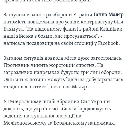
артилерії та сил ППО російської армії".
Заступниця міністра оборони України
Ганна Маляр
натомість повідомила про успіхи контрнаступу біля
Бахмута. "На південному фланзі в районі Кліщіївки
наші війська з боями, але просуваються", -
написала посадовиця на своїй сторінці у Facebook.
Загалом ситуація довкола міста дуже загострилась.
Противник чинить жорстокий спротив. На
загрозливих напрямках будує по три лінії оборони.
Одні й ті ж позиції можуть "двічі за добу втрачатись
та відновлюватись", пояснює Маляр.
У Генеральному штабі Збройних Сил України
додають, що українські війська "продовжують
ведення наступальної операції на
Мелітопольському та Бердянському напрямках,