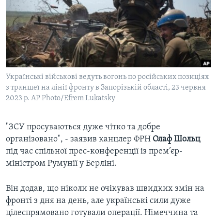
ВІДЕО
СУСПІЛЬСТВО
ТЕЛЕПРОГРАМИ
ЕКОНОМІКА
ENGLISH
ЧАС-TIME
ІСТОРІЇ УСПІХУ УКРАЇНЦІВ
БРИФІНГ ГОЛОСУ АМЕРИКИ
Learning English
СТУДІЯ ВАШИНГТОН
Українські військові ведуть вогонь по російських позиціях
МИ В СОЦМЕРЕЖАХ
з траншеї на лінії фронту в Запорізькій області, 23 червня
ВІКНО В АМЕРИКУ
2023 р. AP Photo/Efrem Lukatsky
ПРАЙМ-ТАЙМ
ПОГЛЯД З ВАШИНГТОНА
"ЗСУ просуваються дуже чітко та добре
Мови
організовано", - заявив канцлер ФРН
Олаф Шольц
під час спільної прес-конференції із прем’єр-
міністром Румунії у Берліні.
Він додав, що ніколи не очікував швидких змін на
фронті з дня на день, але українські сили дуже
цілеспрямовано готували операції. Німеччина та