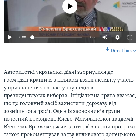
ВІДЕО
СУСПІЛЬСТВО
No media source currently available
ТЕЛЕПРОГРАМИ
ЕКОНОМІКА
ENGLISH
ЧАС-TIME
ІСТОРІЇ УСПІХУ УКРАЇНЦІВ
БРИФІНГ ГОЛОСУ АМЕРИКИ
0:00
3:27
Learning English
СТУДІЯ ВАШИНГТОН
Direct link
МИ В СОЦМЕРЕЖАХ
ВІКНО В АМЕРИКУ
ПРАЙМ-ТАЙМ
Авторитетні українські діячі звернулися до
ПОГЛЯД З ВАШИНГТОНА
громадян країни із закликом взяти активну участь
Мови
у призначених на наступну неділю
президентських виборах. Ініціативна група вважає,
що це головний засіб захистити державу від
зовнішньої агресії. Один із засновників групи
почесний президент Києво-Могилянської академії
В’ячеслав Брюховецький в інтерв’ю нашій програмі
також прокоментував заяву впливового донецького