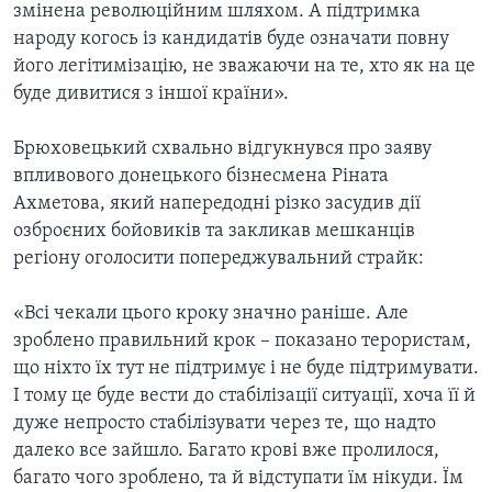
змінена революційним шляхом. А підтримка
народу когось із кандидатів буде означати повну
його легітимізацію, не зважаючи на те, хто як на це
буде дивитися з іншої країни».
Брюховецький схвально відгукнувся про заяву
впливового донецького бізнесмена Ріната
Ахметова, який напередодні різко засудив дії
озброєних бойовиків та закликав мешканців
регіону оголосити попереджувальний страйк:
«Всі чекали цього кроку значно раніше. Але
зроблено правильний крок – показано терористам,
що ніхто їх тут не підтримує і не буде підтримувати.
І тому це буде вести до стабілізації ситуації, хоча її й
дуже непросто стабілізувати через те, що надто
далеко все зайшло. Багато крові вже пролилося,
багато чого зроблено, та й відступати їм нікуди. Їм