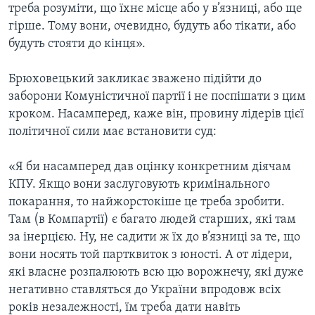
треба розуміти, що їхнє місце або у в’язниці, або ще
гірше. Тому вони, очевидно, будуть або тікати, або
будуть стояти до кінця».
Брюховецький закликає зважено підійти до
заборони Комуністичної партії і не поспішати з цим
кроком. Насамперед, каже він, провину лідерів цієї
політичної сили має встановити суд:
«Я би насамперед дав оцінку конкретним діячам
КПУ. Якщо вони заслуговують кримінального
покарання, то найжорстокіше це треба зробити.
Там (в Компартії) є багато людей старших, які там
за інерцією. Ну, не садити ж їх до в’язниці за те, що
вони носять той партквиток з юності. А от лідери,
які власне розпалюють всю цю ворожнечу, які дуже
негативно ставляться до України впродовж всіх
років незалежності, їм треба дати навіть