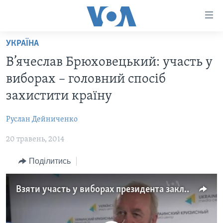
Спеціальні
потреби
Перейти
УКРАЇНА
до
ГОЛОВНА
В’ячеслав Брюховецький: участь у
матеріалу
АКТУАЛЬНО
Перейти
виборах – головний спосіб
АНАЛІТИКА
до
СВІТ
захистити країну
меню
ПОЛІТИКА В США
США
сторінки
Руслан Дейниченко
АДМІНІСТРАЦІЯ ПРЕЗИДЕНТА ТРАМПА: ПЕРШІ 100
УКРАЇНА
Перейти
ДНІВ
до
20 травень, 2014
ВІЙНА - ЦЕ ОСОБИСТЕ
Пошуку
УКРАЇНЦІ В АМЕРИЦІ
Поділитись
УКРАЇНЦІ У СВІТІ
УКРАЇНА
НАУКА
ІНТЕРВ'Ю
Взяти участь у виборах президента закликають українські інтелектуали
ЗДОРОВ'Я
БОРОТЬБА З ДЕЗІНФОРМАЦІЄЮ
КУЛЬТУРА