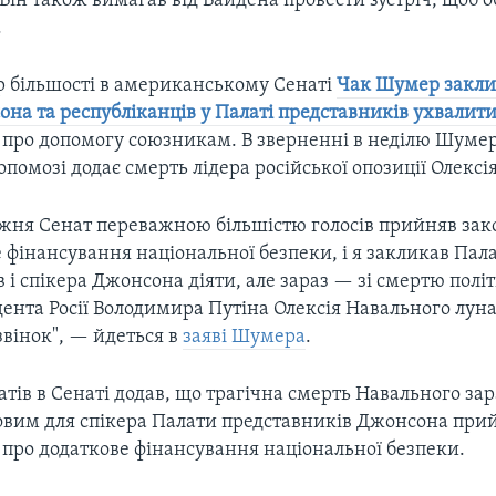
Він також вимагав від Байдена провести зустріч, щоб 
.
ер більшості в американському Сенаті
Чак Шумер закли
на та республіканців у Палаті представників ухвалит
 про допомогу союзникам. В зверненні в неділю Шумер
опомозі додає смерть лідера російської опозиції Олексі
жня Сенат переважною більшістю голосів прийняв зак
 фінансування національної безпеки, і я закликав Пал
 і спікера Джонсона діяти, але зараз — зі смертю полі
дента Росії Володимира Путіна Олексія Навального лун
вінок", — йдеться в
заяві Шумера
.
тів в Сенаті додав, що трагічна смерть Навального за
овим для спікера Палати представників Джонсона при
 про додаткове фінансування національної безпеки.