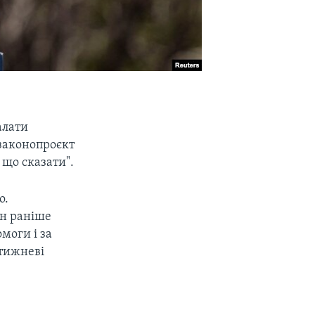
алати
законопроєкт
 що сказати".
о.
ен раніше
моги і за
отижневі