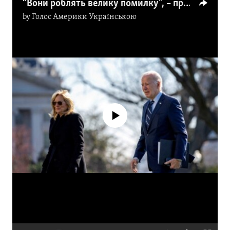
“Вони роблять велику помилку”, – президент США Джо Байден про затримку в Палаті представників. Відео
by
Голос Америки Українською
No media source currently available