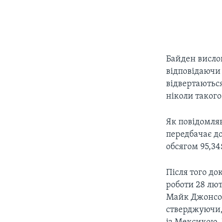
Байден висло
відповідаючи н
відвертаються
ніколи такого
Як повідомля
передбачає д
обсягом 95,34
Після того до
роботи 28 лю
Майк Джонсон
стверджуючи,