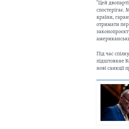
"Цей двопарті
спостерігає. 
країни, гара
отримати пере
законопроєкту
американськи
Під час спілк
підштовхне К
нові санкції п