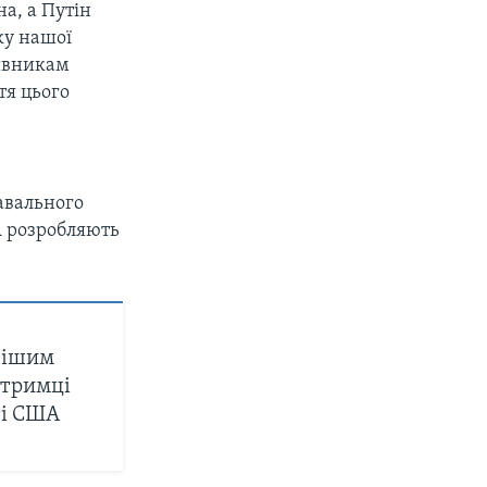
а, а Путін
ку нашої
тивникам
тя цього
авального
А розробляють
вішим
дтримці
ті США