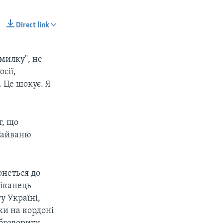
Direct link
милку", не
осії,
. Це шокує. Я
т, що
 Тайваню
px
px
width
height
рнеться до
ліканець
у Україні,
ки на кордоні