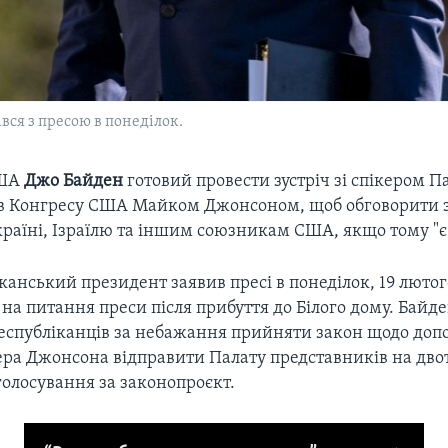
ся з пресою в понеділок.
США
Джо Байден
готовий провести зустріч зі спікером П
в Конгресу США Майком Джонсоном, щоб обговорити 
раїні, Ізраїлю та іншим союзникам США, якщо тому "є
анський президент заявив пресі в понеділок, 19 лютог
на питання преси після прибуття до Білого дому. Байд
еспубліканців за небажання прийняти закон щодо допо
ера Джонсона відправити Палату представників на дв
голосування за законопроєкт.