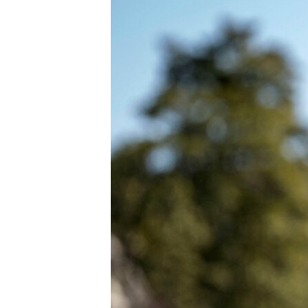
СУСПІЛЬСТВО
ТЕЛЕПРОГРАМИ
ЕКОНОМІКА
ENGLISH
ЧАС-TIME
ІСТОРІЇ УСПІХУ УКРАЇНЦІВ
БРИФІНГ ГОЛОСУ АМЕРИКИ
СТУДІЯ ВАШИНГТОН
ВІКНО В АМЕРИКУ
ПРАЙМ-ТАЙМ
ПОГЛЯД З ВАШИНГТОНА