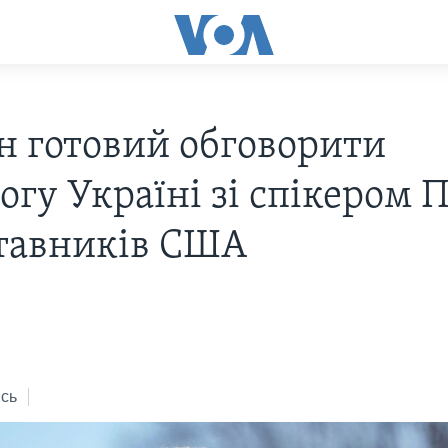
н готовий обговорити
огу Україні зі спікером 
тавників США
сь