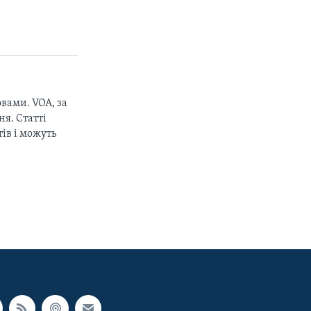
вами. VOA, за
я. Статті
ів і можуть