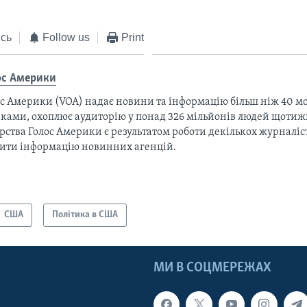
сь
Follow us
Print
ос Америки
с Америки (VOA) надає новини та інформацію більш ніж 40 мо
ками, охоплює аудиторію у понад 326 мільйонів людей щотижн
рства Голос Америки є результатом роботи декількох журналіст
тити інформацію новинних агенцій.
США
Політика в США
МИ В СОЦМЕРЕЖАХ