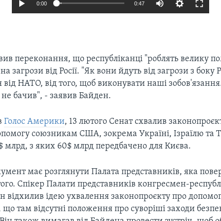
0:00
0:47
вив переконання, що республіканці "роблять велику по
а загрози від Росії. "Як вони йдуть від загрози з боку Р
 від НАТО, від того, щоб виконувати наші зобов'язання
 не бачив", - заявив Байден.
в
Голос Америки
, 13 лютого Сенат схвалив законопроєк
опомогу союзникам США, зокрема Україні, Ізраїлю та
$ млрд, з яких 60$ млрд передбачено для Києва.
кумент має розглянути Палата представників, яка пове
того. Спікер Палати представників конгресмен-респуб
 відхилив ідею ухвалення законопроєкту про допомог
 що там відсутні положення про суворіші заходи безпе