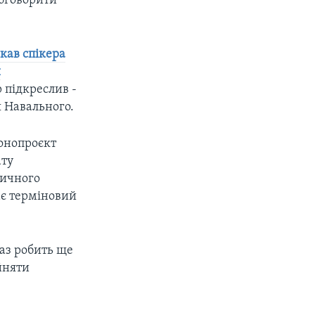
обговорити
кав спікера
и
 підкреслив -
я Навального.
онопроєкт
ату
тичного
ає терміновий
раз робить ще
йняти