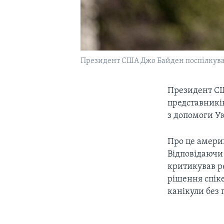
Президент США Джо Байден поспілкував
Президент 
представникі
з допомоги Ук
Про це америк
Відповідаючи 
критикував р
рішення спік
канікули без 