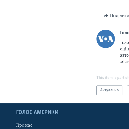
Поділити
Гол
Голо
оцін
авто
міс
This item is part of
Актуально
ГОЛОС АМЕРИКИ
Про нас