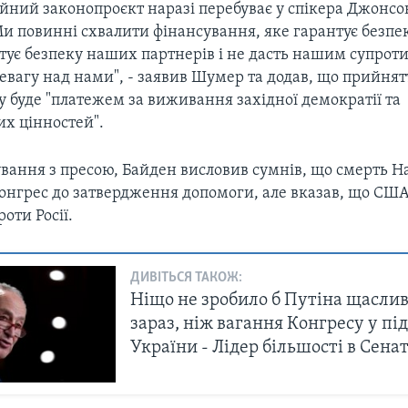
йний законопроєкт наразі перебуває у спікера Джонсон
Ми повинні схвалити фінансування, яке гарантує безпе
нтує безпеку наших партнерів і не дасть нашим супро
вагу над нами", - заявив Шумер та додав, що прийнят
 буде "платежем за виживання західної демократії та
х цінностей".
ування з пресою, Байден висловив сумнів, що смерть Н
онгрес до затвердження допомоги, але вказав, що СШ
роти Росії.
ДИВІТЬСЯ ТАКОЖ:
Ніщо не зробило б Путіна щасли
зараз, ніж вагання Конгресу у пі
України - Лідер більшості в Сена