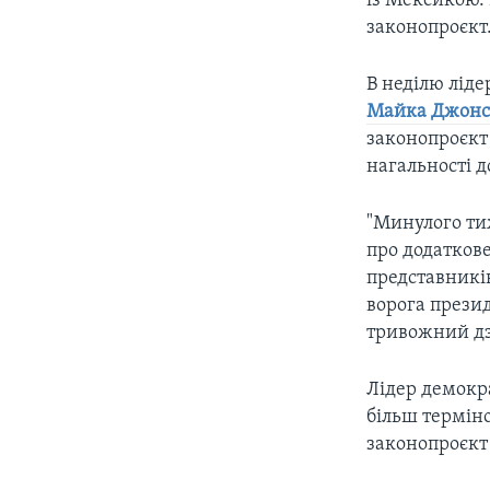
із Мексикою. 
законопроєкт
В неділю лід
Майка Джонсо
законопроєкт
нагальності д
"Минулого ти
про додаткове
представників
ворога прези
тривожний дз
Лідер демокра
більш термін
законопроєкт