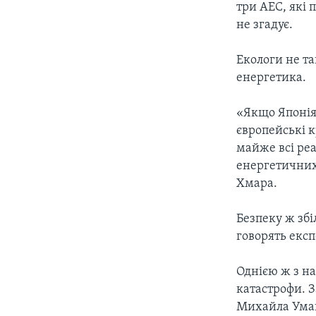
три АЕС, які 
не згадує.
Екологи не та
енергетика.
«Якщо Японія
європейські к
майже всі реа
енергетичних
Хмара.
Безпеку ж збі
говорять експ
Однією ж з н
катастрофи. 
Михайла Уманц