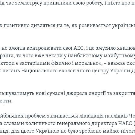
під час землетрусу припинили свою роботу, і ніхто про 
к позитивно дивляться на те, як розвивається українс
 не змогла контролювати свої АЕС, і це змусило хвилю
раїни, то чого вже чекати у найближчому майбутньому 
ктори є застарілими фізично і морально», – вважає екс
 питань Національного екологічного центру України 
льшуватимуть нові сучасні джерела енергії та закритт
ерти.
айбільших проблем залишається ліквідація наслідків Ч
За словами колишнього генерального директора ЧАЕС (
я, для цього Україною не було зроблено майже нічого