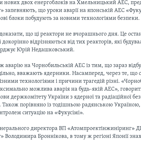
и нових двох енергоблоків на Хмельницький АЕС, пр
» запевняють, що уроки аварії на японській АЕС «Фуку
нові блоки побудують за новими технологіями безпеки.
оказати, що ці реактори не вчорашнього дня. Це остан
кі докорінно відрізняються від тих реакторів, які будува
верджує Юрій Недашковський.
 аварію на Чорнобильській АЕС із тим, що зараз відбу
цільно, вважають ядерники. Насамперед, через те, що с
різними технологіями і причини трагедій різні. «Чорн
аксимально можлива аварія на будь-якій АЕС», говорит
ови держкомітету України з ядерної та радіаційної бе
 Також порівняно із тодішньою радянською Україною,
нтролем ситуацію на «Фукусімі».
енерального директора ВП «Атомпроектінжиніринг» 
» Володимира Броннікова, в тому ж регіоні Японії зна