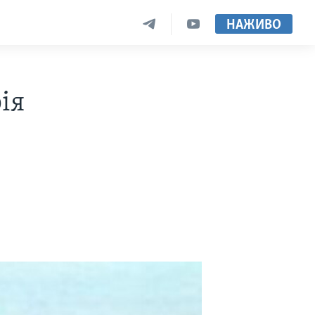
НАЖИВО
ія