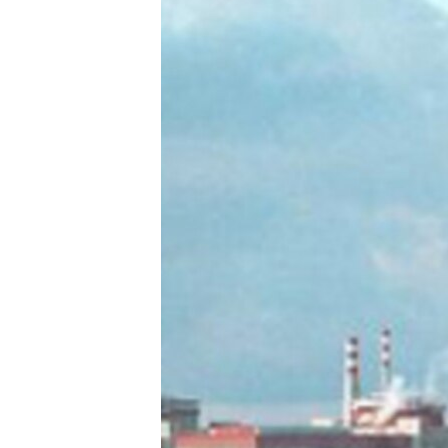
СУСПІЛЬСТВО
ТЕЛЕПРОГРАМИ
ЕКОНОМІКА
ENGLISH
ЧАС-TIME
ІСТОРІЇ УСПІХУ УКРАЇНЦІВ
БРИФІНГ ГОЛОСУ АМЕРИКИ
СТУДІЯ ВАШИНГТОН
ВІКНО В АМЕРИКУ
ПРАЙМ-ТАЙМ
ПОГЛЯД З ВАШИНГТОНА