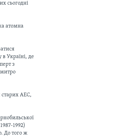
них сьогодні
ька атомна
ватися
в Україні, де
перт з
Дмитро
я старих АЕС,
орнобильської
1987-1992)
. До того ж