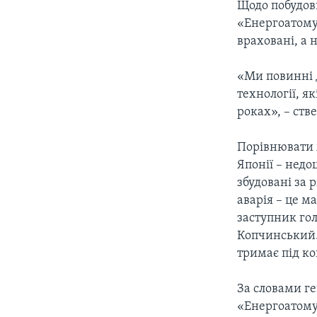
Щодо побудов
«Енергоатому
враховані, а 
«Ми повинні д
технології, я
роках», – ст
Порівнювати ж
Японії – недо
збудовані за 
аварія – це м
заступник гол
Копчинський.
тримає під ко
За словами г
«Енергоатому