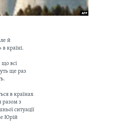
ле й
в країні.
що всі
уть ще раз
ь.
ться в країнах
я разом з
ньої ситуації
же Юрій