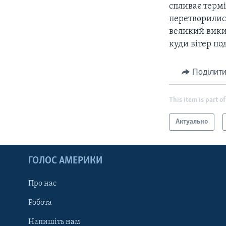
спливає термі
перетворилися
великий викид
куди вітер п
Поділити
This item is part of
Актуально
ГОЛОС АМЕРИКИ
Про нас
Робота
Напишіть нам