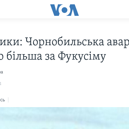
ики: Чорнобильська авар
о більша за Фукусіму
ва
1
сь