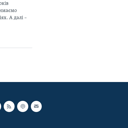
оків
римаємо
х. А далі –