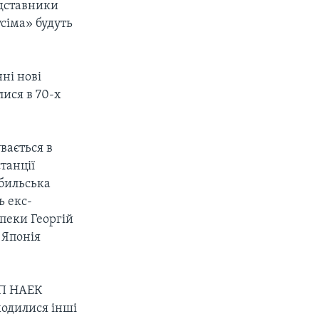
едставники
сіма» будуть
ні нові
лися в 70-х
вається в
танції
обильська
ь екс-
зпеки Георгій
 Японія
ДП НАЕК
ходилися інші