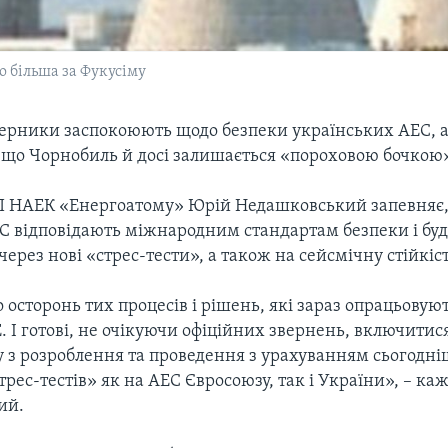
 більша за Фукусіму
дерники заспокоюють щодо безпеки українських АЕС, а
 що Чорнобиль й досі залишається «пороховою бочкою» 
 НАЕК «Енергоатому» Юрій Недашковський запевняє, 
ЕС відповідають міжнародним стандартам безпеки і буд
через нові «стрес-тести», а також на сейсмічну стійкіст
 осторонь тих процесів і рішень, які зараз опрацьовую
 І готові, не очікуючи офіційних звернень, включитис
 з розроблення та проведення з урахуванням сьогодніш
трес-тестів» як на АЕС Євросоюзу, так і України», – ка
ий.