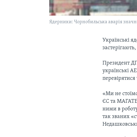
Ядерники: Чорнобильська аварія значно
Українські я
застерігають,
Президент ДП
українські А
перевірятися 
«Ми не стоїмо
ЄС та МАГАТЕ.
ними в роботу
так званих «с
Недашковськ