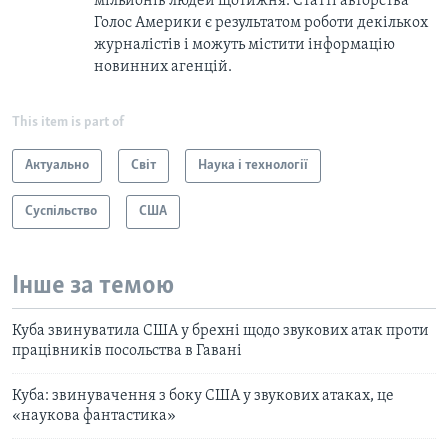
мільйонів людей щотижня. Статті авторства
Голос Америки є результатом роботи декількох
журналістів і можуть містити інформацію
новинних агенцій.
This item is part of
Актуально
Світ
Наука і технології
Суспільство
США
Інше за темою
Куба звинуватила США у брехні щодо звукових атак проти
працівників посольства в Гавані
Куба: звинувачення з боку США у звукових атаках, це
«наукова фантастика»