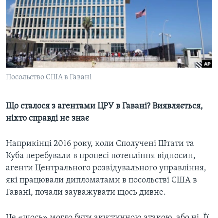
ВІДЕО
СУСПІЛЬСТВО
ТЕЛЕПРОГРАМИ
ЕКОНОМІКА
ENGLISH
ЧАС-TIME
ІСТОРІЇ УСПІХУ УКРАЇНЦІВ
БРИФІНГ ГОЛОСУ АМЕРИКИ
Learning English
СТУДІЯ ВАШИНГТОН
Посольство США в Гавані
МИ В СОЦМЕРЕЖАХ
ВІКНО В АМЕРИКУ
Що сталося з агентами ЦРУ в Гавані? Виявляється,
ПРАЙМ-ТАЙМ
ніхто справді не знає
ПОГЛЯД З ВАШИНГТОНА
Мови
Наприкінці 2016 року, коли Сполучені Штати та
Куба перебували в процесі потепління відносин,
агенти Центрального розвідувального управління,
які працювали дипломатами в посольстві США в
Гавані, почали зауважувати щось дивне.
Це «щось» могло бути акустичною атакою, або ні. Її