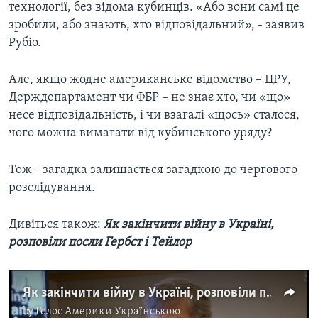
технології, без відома кубинців. «Або вони самі це
зробили, або знають, хто відповідальний», - заявив
Рубіо.
Але, якщо жодне американське відомство – ЦРУ,
Держдепартамент чи ФБР – не знає хто, чи «що»
несе відповідальність, і чи взагалі «щось» сталося,
чого можна вимагати від кубинського уряду?
Тож - загадка залишається загадкою до чергового
розслідування.
Дивіться також:
Як закінчити війну в Україні,
розповіли посли Гербст і Тейлор
Як закінчити війну в Україні, розповіли посли Гербст і Тейлор. Відео
by
Голос Америки Українською