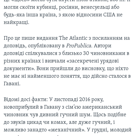
могли скоїти кубинці, росіяни, венесуельці або
будь-яка інша країна, з якою відносини США не
найкращі.
Про це пише видання The Atlantic з посиланням на
доповідь, опубліковану в
ProPublica
. Автори
доповіді спілкувалися з близько 30 чиновниками в
різних країнах і вивчали «засекречені урядові
документи». Вони прийшли до висновку, що ніхто
не має ні найменшого поняття, що дійсно сталося в
Гавані.
Відомі досі факти: У листопаді 2016 року,
новоприбулий в Гавану з сім’єю американський
чиновник чув дивний гучний шум. Щось подібне
до звуків цикад чи комах, але дуже гучний, і
можливо занадто «механічний». У грудні, молодий