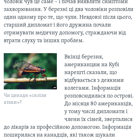
чоловік чув це саме – і почав виявляти симптоми
захворювання. У березні ці два чоловіки розповіли
один одному про те, що чули. Невдовзі після цього,
старший дипломат і його дружина почали
отримувати медичну допомогу, страждаючи від
втрати слуху та інших проблем.
Вкінці березня,
американцям на Кубі
нарешті сказали, що
відбувається з деякими
колегами. Інформація
Чи цикади «скоїли
розповсюдилася по острові.
атаки»?
До місяця 80 американців,
у тому числі дипломати і
члени їх сімей, зверталися
до лікарів за професійною допомогою. Інформація
поширилася на канадців, які також шукали