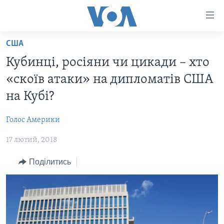
Спеціальні
потреби
Перейти
США
до
ГОЛОВНА
Кубинці, росіяни чи цикади – хто
матеріалу
АКТУАЛЬНО
Перейти
«скоїв атаки» на дипломатів США
АНАЛІТИКА
до
СВІТ
на Кубі?
меню
ПОЛІТИКА В США
США
сторінки
Голос Америки
АДМІНІСТРАЦІЯ ПРЕЗИДЕНТА ТРАМПА: ПЕРШІ 100
УКРАЇНА
Перейти
ДНІВ
до
17 лютий, 2018
ВІЙНА - ЦЕ ОСОБИСТЕ
Пошуку
УКРАЇНЦІ В АМЕРИЦІ
Поділитись
УКРАЇНЦІ У СВІТІ
УКРАЇНА
НАУКА
ІНТЕРВ'Ю
ЗДОРОВ'Я
БОРОТЬБА З ДЕЗІНФОРМАЦІЄЮ
КУЛЬТУРА