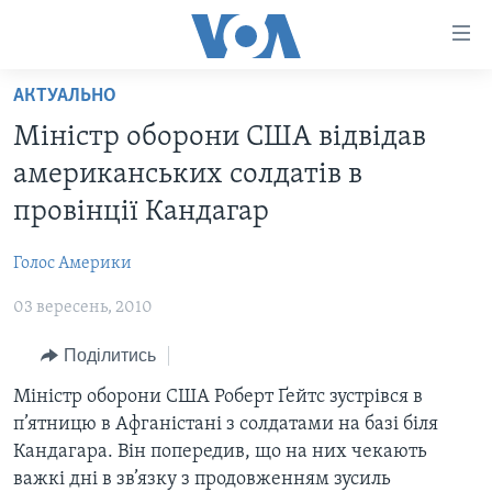
Спеціальні
потреби
Перейти
АКТУАЛЬНО
до
ГОЛОВНА
Міністр оборони США відвідав
матеріалу
АКТУАЛЬНО
Перейти
американських солдатів в
АНАЛІТИКА
до
СВІТ
провінції Кандагар
меню
ПОЛІТИКА В США
США
сторінки
Голос Америки
АДМІНІСТРАЦІЯ ПРЕЗИДЕНТА ТРАМПА: ПЕРШІ 100
УКРАЇНА
Перейти
ДНІВ
до
03 вересень, 2010
ВІЙНА - ЦЕ ОСОБИСТЕ
Пошуку
УКРАЇНЦІ В АМЕРИЦІ
Поділитись
УКРАЇНЦІ У СВІТІ
УКРАЇНА
НАУКА
Міністр оборони США Роберт Ґейтс зустрівся в
ІНТЕРВ'Ю
п’ятницю в Афганістані з солдатами на базі біля
ЗДОРОВ'Я
Кандагара. Він попередив, що на них чекають
БОРОТЬБА З ДЕЗІНФОРМАЦІЄЮ
КУЛЬТУРА
важкі дні в зв’язку з продовженням зусиль