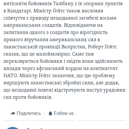
ВІДЕО
витіснити бойовиків Талібану з їх опорних пунктів
СУСПІЛЬСТВО
в Кандагарі. Міністр Ґейтс також висловив
ТЕЛЕПРОГРАМИ
ЕКОНОМІКА
співчуття з приводу нещодавної загибелі восьми
ENGLISH
ЧАС-TIME
американських солдатів. Відповідаючи на
ІСТОРІЇ УСПІХУ УКРАЇНЦІВ
БРИФІНГ ГОЛОСУ АМЕРИКИ
запитання одного з солдатів про вірогідність
Learning English
прямого втручання американських сил в
СТУДІЯ ВАШИНГТОН
пакистанській провінції Вазірістан, Роберт Ґейтс
МИ В СОЦМЕРЕЖАХ
ВІКНО В АМЕРИКУ
сказав, що це малоймовірно. Саме там
переховуються бойовики і звідти вони здійснюють
ПРАЙМ-ТАЙМ
напади через афганський кордон на контингент
ПОГЛЯД З ВАШИНГТОНА
НАТО. Міністр Ґейтс зазначив, що цю проблему
Мови
вирішують пакистанські збройні сили, але додав,
що нещодавні повені відстрочують наступ урядових
сил проти бойовиків.
Поділитись
Follow us