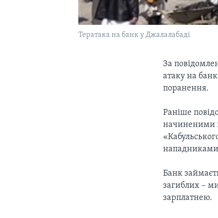
Тератака на банк у Джалалабаді
За повідомле
атаку на банк
поранення.
Раніше повідо
начиненими в
«Кабульського
нападниками і
Банк займаєт
загиблих – ми
зарплатнею.