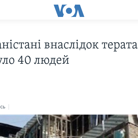
аністані внаслідок терат
уло 40 людей
сь