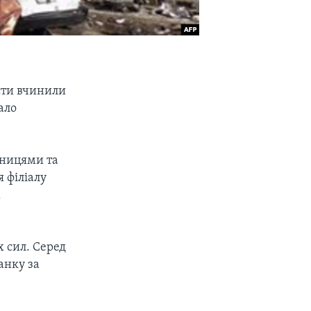
сти вчинили
ало
шницями та
 філіалу
ж
 сил. Серед
анку за