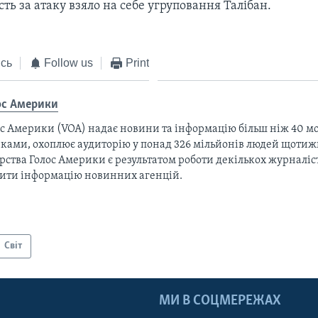
сть за атаку взяло на себе угруповання Талібан.
сь
Follow us
Print
ос Америки
с Америки (VOA) надає новини та інформацію більш ніж 40 мо
ками, охоплює аудиторію у понад 326 мільйонів людей щотижн
рства Голос Америки є результатом роботи декількох журналіст
тити інформацію новинних агенцій.
Світ
МИ В СОЦМЕРЕЖАХ