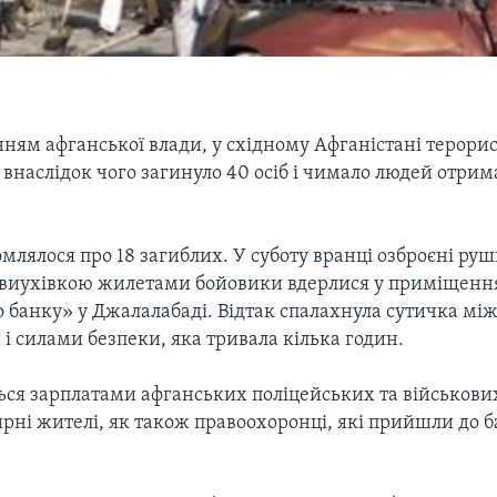
нням афганської влади, у східному Афганістані терори
 внаслідок чого загинуло 40 осіб і чимало людей отрим
млялося про 18 загиблих. У суботу вранці озброєні ру
иухівкою жилетами бойовики вдерлися у приміщення
 банку» у Джалалабаді. Відтак спалахнула сутичка мі
 силами безпеки, яка тривала кілька годин.
ься зарплатами афганських поліцейських та військових
рні жителі, як також правоохоронці, які прийшли до б