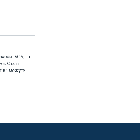
вами. VOA, за
я. Статті
ів і можуть