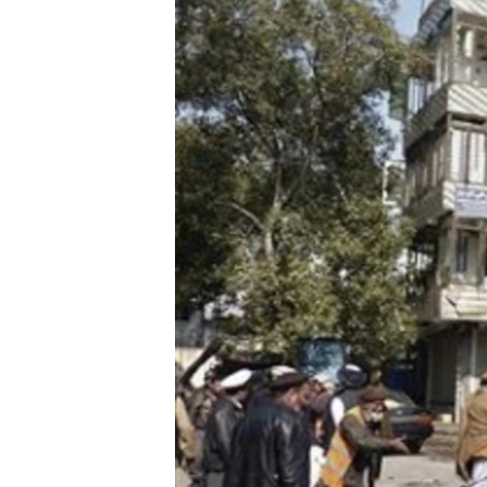
СУСПІЛЬСТВО
ТЕЛЕПРОГРАМИ
ЕКОНОМІКА
ENGLISH
ЧАС-TIME
ІСТОРІЇ УСПІХУ УКРАЇНЦІВ
БРИФІНГ ГОЛОСУ АМЕРИКИ
СТУДІЯ ВАШИНГТОН
ВІКНО В АМЕРИКУ
ПРАЙМ-ТАЙМ
ПОГЛЯД З ВАШИНГТОНА