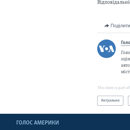
Відповідальні
Поділити
Гол
Голо
оцін
авто
міс
This item is part of
Актуально
ГОЛОС АМЕРИКИ