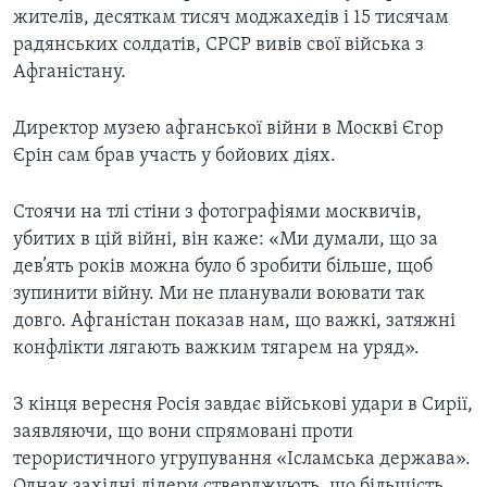
жителів, десяткам тисяч моджахедів і 15 тисячам
радянських солдатів, СРСР вивів свої війська з
Афганістану.
Директор музею афганської війни в Москві Єгор
Єрін сам брав участь у бойових діях.
Стоячи на тлі стіни з фотографіями москвичів,
убитих в цій війні, він каже: «Ми думали, що за
дев’ять років можна було б зробити більше, щоб
зупинити війну. Ми не планували воювати так
довго. Афганістан показав нам, що важкі, затяжні
конфлікти лягають важким тягарем на уряд».
З кінця вересня Росія завдає військові удари в Сирії,
заявляючи, що вони спрямовані проти
терористичного угрупування «Ісламська держава».
Однак західні лідери стверджують, що більшість