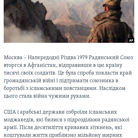
ВІДЕО
СУСПІЛЬСТВО
ТЕЛЕПРОГРАМИ
ЕКОНОМІКА
ENGLISH
ЧАС-TIME
ІСТОРІЇ УСПІХУ УКРАЇНЦІВ
БРИФІНГ ГОЛОСУ АМЕРИКИ
Learning English
СТУДІЯ ВАШИНГТОН
МИ В СОЦМЕРЕЖАХ
ВІКНО В АМЕРИКУ
Москва – Напередодні Різдва 1979 Радянський Союз
вторгся в Афганістан, відправивши в цю країну
ПРАЙМ-ТАЙМ
тисячі своїх солдатів. Це була спроба покласти край
ПОГЛЯД З ВАШИНГТОНА
громадянській війні і підтримати союзника в
Мови
боротьбі з ісламськими повстанцями. Наслідком
цього стала війна чужими руками.
США і арабські держави озброїли ісламських
моджахедів, які билися з підрозділами радянської
армії. Після десятиліття кривавих зіткнень, які
коштували життя приблизно мільйону мирних