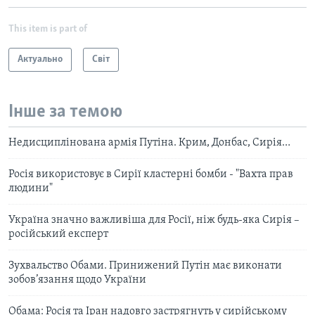
This item is part of
Актуально
Світ
Інше за темою
Недисциплінована армія Путіна. Крим, Донбас, Сирія…
Росія використовує в Сирії кластерні бомби - "Вахта прав
людини"
Україна значно важливіша для Росії, ніж будь-яка Сирія –
російський експерт
Зухвальство Обами. Принижений Путін має виконати
зобов’язання щодо України
Обама: Росія та Іран надовго застрягнуть у сирійському