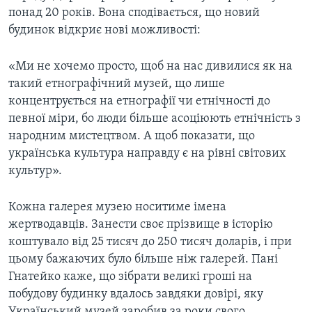
понад 20 років. Вона сподівається, що новий
будинок відкриє нові можливості:
«Ми не хочемо просто, щоб на нас дивилися як на
такий етнографічний музей, що лише
концентрується на етнографії чи етнічності до
певної міри, бо люди більше асоціюють етнічність з
народним мистецтвом. А щоб показати, що
українська культура направду є на рівні світових
культур».
Кожна галерея музею носитиме імена
жертводавців. Занести своє прізвище в історію
коштувало від 25 тисяч до 250 тисяч доларів, і при
цьому бажаючих було більше ніж галерей. Пані
Гнатейко каже, що зібрати великі гроші на
побудову будинку вдалось завдяки довірі, яку
Український музей заробив за роки свого