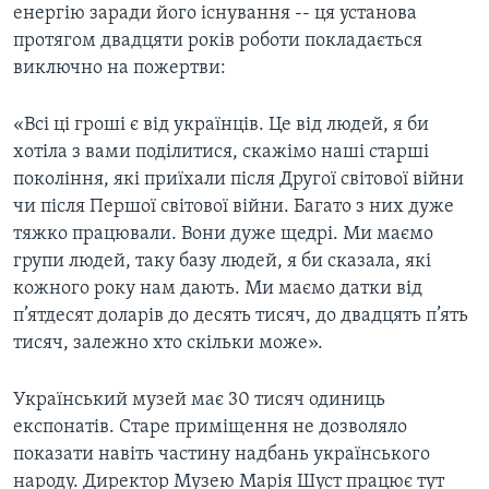
енергію заради його існування -- ця установа
протягом двадцяти років роботи покладається
виключно на пожертви:
«Всі ці гроші є від українців. Це від людей, я би
хотіла з вами поділитися, скажімо наші старші
покоління, які приїхали після Другої світової війни
чи після Першої світової війни. Багато з них дуже
тяжко працювали. Вони дуже щедрі. Ми маємо
групи людей, таку базу людей, я би сказала, які
кожного року нам дають. Ми маємо датки від
п’ятдесят доларів до десять тисяч, до двадцять п’ять
тисяч, залежно хто скільки може».
Український музей має 30 тисяч одиниць
експонатів. Старе приміщення не дозволяло
показати навіть частину надбань українського
народу. Директор Музею Марія Шуст працює тут