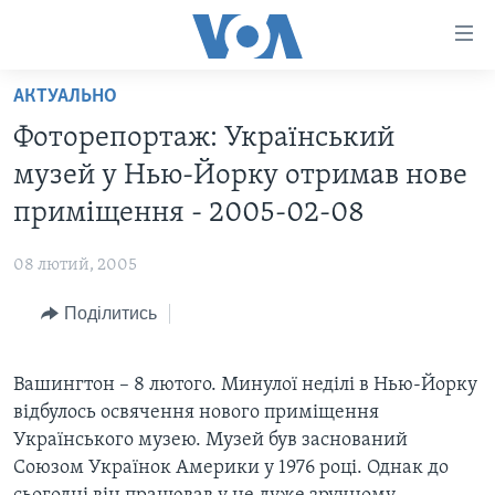
Спеціальні
потреби
Перейти
АКТУАЛЬНО
до
ГОЛОВНА
Фоторепортаж: Український
матеріалу
АКТУАЛЬНО
Перейти
музей у Нью-Йорку отримав нове
АНАЛІТИКА
до
СВІТ
примiщення - 2005-02-08
меню
ПОЛІТИКА В США
США
сторінки
08 лютий, 2005
АДМІНІСТРАЦІЯ ПРЕЗИДЕНТА ТРАМПА: ПЕРШІ 100
УКРАЇНА
Перейти
ДНІВ
до
Поділитись
ВІЙНА - ЦЕ ОСОБИСТЕ
Пошуку
УКРАЇНЦІ В АМЕРИЦІ
УКРАЇНЦІ У СВІТІ
УКРАЇНА
Вашингтон – 8 лютого. Минулої недiлi в Нью-Йорку
НАУКА
відбулось освячення нового приміщення
ІНТЕРВ'Ю
ЗДОРОВ'Я
Українського музею. Музей був заснований
БОРОТЬБА З ДЕЗІНФОРМАЦІЄЮ
Союзом Українок Америки у 1976 році. Однак до
КУЛЬТУРА