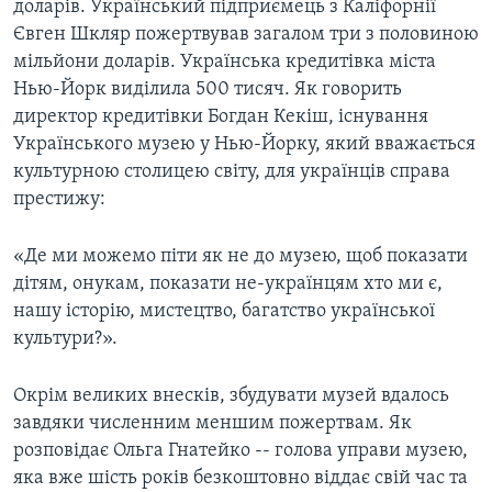
доларів. Український підприємець з Каліфорнії
Євген Шкляр пожертвував загалом три з половиною
мільйони доларів. Українська кредитівка міста
Нью-Йорк виділила 500 тисяч. Як говорить
директор кредитівки Богдан Кекіш, існування
Українського музею у Нью-Йорку, який вважається
культурною столицею світу, для українців справа
престижу:
«Де ми можемо піти як не до музею, щоб показати
дітям, онукам, показати не-українцям хто ми є,
нашу історію, мистецтво, багатство української
культури?».
Окрім великих внесків, збудувати музей вдалось
завдяки численним меншим пожертвам. Як
розповідає Ольга Гнатейко -- голова управи музею,
яка вже шість років безкоштовно віддає свій час та