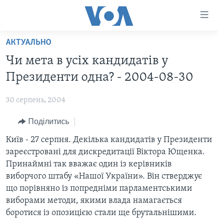
Спеціальні
потреби
Перейти
АКТУАЛЬНО
до
ГОЛОВНА
Чи мета в усiх кандидатiв у
матеріалу
АКТУАЛЬНО
Перейти
Президенти одна? - 2004-08-30
АНАЛІТИКА
до
СВІТ
меню
30 серпень, 2004
ПОЛІТИКА В США
США
сторінки
Поділитись
АДМІНІСТРАЦІЯ ПРЕЗИДЕНТА ТРАМПА: ПЕРШІ 100
УКРАЇНА
Перейти
ДНІВ
до
Київ - 27 серпня. Декілька кандидатів у Президенти
ВІЙНА - ЦЕ ОСОБИСТЕ
Пошуку
УКРАЇНЦІ В АМЕРИЦІ
зареєстровані для дискредитації Вiктора Ющенка.
УКРАЇНЦІ У СВІТІ
Принаймні так вважає один із керівників
УКРАЇНА
НАУКА
виборчого штабу «Нашої України». Він стверджує
ІНТЕРВ'Ю
що порівняно із попредніми парламентськими
ЗДОРОВ'Я
виборами методи, якими влада намагається
БОРОТЬБА З ДЕЗІНФОРМАЦІЄЮ
КУЛЬТУРА
боротися із опозицією стали ще брутальнішими.