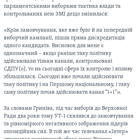
парламентськими виборами тактика влади та
контрольваних нею ЗМІ дещо змінилася:
«Крім замовчування, яке вже було й на попередній
виборчий кампанії, пішла пряма дискредитація
одного кандидата. Висновок для мене є
однозначний – якщо раніше таку політику
здійснювали тільки канали, контрольовані
СДПУ(о), то на сьогодні сфера їх контролю і впливу
збільшилася. Сьогодні вже почали здійснювати
таку політику і на Першому національному, і таку
саму політику почав здійснювати канал “1+1”».
За словами Гриніва, під час виборів до Верховної
Ради два роки тому УТ-1 схилявся до замовчування
та рівномірного негативного зображення лідерів
опозиційних сил. В той же час телеканал «Інтер»