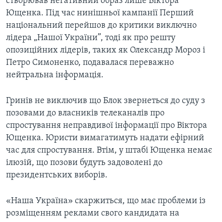
створював негативний образ лише Віктора
Ющенка. Під час нинішньої кампанії Перший
національний перейшов до критики виключно
лідера „Нашої України”, тоді як про решту
опозиційних лідерів, таких як Олександр Мороз і
Петро Симоненко, подавалася переважно
нейтральна інформація.
Гринів не виключив що Блок звернеться до суду з
позовами до власників телеканалів про
спростування неправдивої інформації про Віктора
Ющенка. Юристи вимагатимуть надати ефірний
час для спростування. Втім, у штабі Ющенка немає
ілюзій, що позови будуть задоволені до
президентських виборів.
«Наша Україна» скаржиться, що має проблеми із
розміщенням реклами свого кандидата на