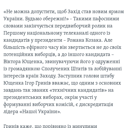
ВІДЕО
СУСПІЛЬСТВО
ТЕЛЕПРОГРАМИ
«Не можна допустити, щоб Захід став новим ярмом
ЕКОНОМІКА
України. Будьмо обережні!» - Такими пафосними
ENGLISH
ЧАС-TIME
словами закінчується передвиборчий ролик на
ІСТОРІЇ УСПІХУ УКРАЇНЦІВ
БРИФІНГ ГОЛОСУ АМЕРИКИ
Першому національному телеканалі одного із
Learning English
кандидатів у президенти – Романа Козака. Але
СТУДІЯ ВАШИНГТОН
більшість ефірного часу він звертається не до своїх
МИ В СОЦМЕРЕЖАХ
ВІКНО В АМЕРИКУ
потенційних виборців, а до іншого кандидата –
Віктора Ющенка, звинувачуючи його у одруженні
ПРАЙМ-ТАЙМ
із громадянкою Сполучених Штатів та лобійуванні
ПОГЛЯД З ВАШИНГТОНА
інтересів країн Заходу. Заступник голови штабу
Мови
Ющенка Ігор Гринів вважає, що одним з основних
завдань так званих «технічних кандидатів» на
президентських виборах, окрім участі у
формуванні виборчих комісій, є дискредитація
лідера «Нашої України».
Гринів каже, що порівняно із минулими