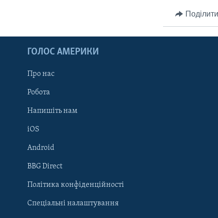
СУСПІЛЬСТВО
ТЕЛЕПРОГРАМИ
Поділити
ЕКОНОМІКА
ENGLISH
ЧАС-TIME
ІСТОРІЇ УСПІХУ УКРАЇНЦІВ
БРИФІНГ ГОЛОСУ АМЕРИКИ
ГОЛОС АМЕРИКИ
СТУДІЯ ВАШИНГТОН
Про нас
ВІКНО В АМЕРИКУ
Робота
ПРАЙМ-ТАЙМ
Напишіть нам
ПОГЛЯД З ВАШИНГТОНА
iOS
Android
Learning English
BBG Direct
Політика конфіденційності
МИ В СОЦМЕРЕЖАХ
Спеціальні налаштування