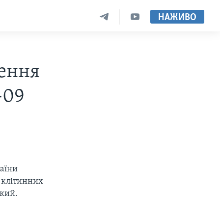
НАЖИВО
ження
-09
раїни
ї клітинних
ький.