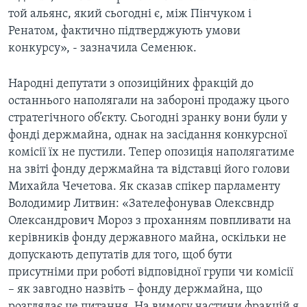
той альянс, який сьогодні є, між Пінчуком і
Ренатом, фактично підтверджують умови
конкурсу», - зазначила Семенюк.
Народні депутати з опозиційних фракцій до
останнього наполягали на забороні продажу цього
стратегічного об’єкту. Сьогодні зранку вони були у
фонді держмайна, однак на засідання конкурсної
комісії їх не пустили. Тепер опозиція наполягатиме
на звіті фонду держмайна та відставці його голови
Михайла Чечетова. Як сказав спiкер парламенту
Володимир Литвин: «Зателефонував Олексвндр
Олександрович Мороз з проханням повпливати на
керівників фонду державного майна, оскільки не
допускають депутатів для того, щоб бути
присутніми при роботі відповідної групи чи комісії
– як завгодно назвіть – фонду держмайна, що
розглядає це питання. На вимогу частини фракцій я