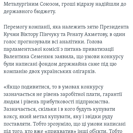
ВІДЕО
Металургіним Союзом, гроші відразу надійшли до
СУСПІЛЬСТВО
ТЕЛЕПРОГРАМИ
державного бюджету.
ЕКОНОМІКА
ENGLISH
ЧАС-TIME
Перемогу компанії, яка належить зятю Президента
ІСТОРІЇ УСПІХУ УКРАЇНЦІВ
БРИФІНГ ГОЛОСУ АМЕРИКИ
Кучми Віктору Пінчуку та Ренату Ахметову, в один
Learning English
голос прогнозували всі аналітики. Голова
СТУДІЯ ВАШИНГТОН
парламентської комісії з питань приватизації
МИ В СОЦМЕРЕЖАХ
ВІКНО В АМЕРИКУ
Валентина Семенюк заявила, що умови конкурсу
були написані фондом держмайна саме під цю
ПРАЙМ-ТАЙМ
компанію двох українських олігархів.
ПОГЛЯД З ВАШИНГТОНА
Мови
«Якщо подивитися, то в умовах конкурсу
зазначається не рівень заробітної плати, гарантії
людям і рівень прибутковості підприємства.
Зазначається, скільки i в кого будуть купувати
коксу, який метал купувати, яку і звідки руду
поставляти. Тобто зрозуміло, що ці умови написані
під того, хто вже «прихватив» інші об’єкти. Тобто