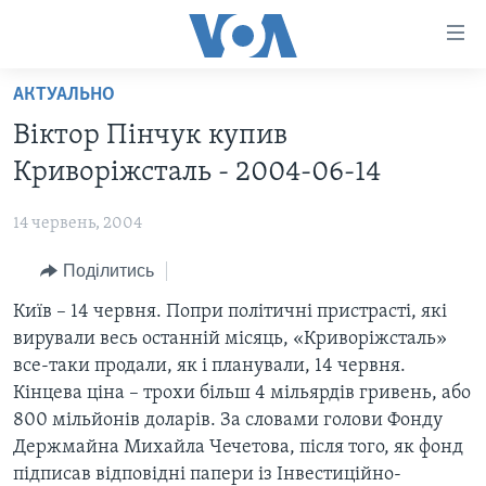
Спеціальні
потреби
Перейти
АКТУАЛЬНО
до
ГОЛОВНА
Віктор Пінчук купив
матеріалу
АКТУАЛЬНО
Перейти
Криворіжсталь - 2004-06-14
АНАЛІТИКА
до
СВІТ
меню
14 червень, 2004
ПОЛІТИКА В США
США
сторінки
Поділитись
АДМІНІСТРАЦІЯ ПРЕЗИДЕНТА ТРАМПА: ПЕРШІ 100
УКРАЇНА
Перейти
ДНІВ
до
Київ – 14 червня. Попри політичні пристрасті, які
ВІЙНА - ЦЕ ОСОБИСТЕ
Пошуку
УКРАЇНЦІ В АМЕРИЦІ
вирували весь останній місяць, «Криворіжсталь»
УКРАЇНЦІ У СВІТІ
все-таки продали, як і планували, 14 червня.
УКРАЇНА
НАУКА
Кінцева ціна – трохи більш 4 мільярдів гривень, або
ІНТЕРВ'Ю
800 мільйонів доларів. За словами голови Фонду
ЗДОРОВ'Я
Держмайна Михайла Чечетова, після того, як фонд
БОРОТЬБА З ДЕЗІНФОРМАЦІЄЮ
КУЛЬТУРА
підписав відповідні папери із Інвестиційно-