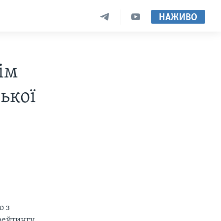
НАЖИВО
iм
ької
о з
рейтингу