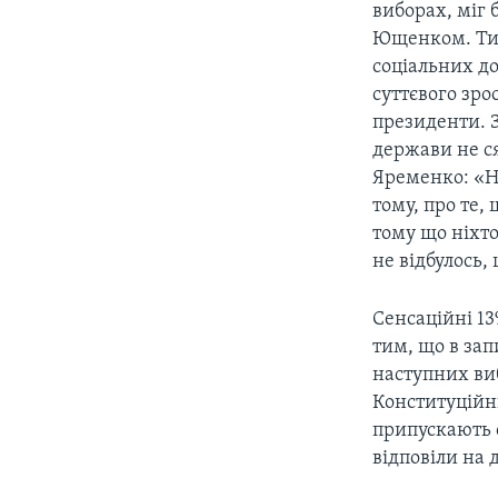
виборах, міг 
Ющенком. Тим
соціальних до
суттєвого зр
президенти. З
держави не ся
Яременко: «Н
тому, про те,
тому що ніхто
не відбулось,
Сенсаційні 1
тим, що в зап
наступних виб
Конституційн
припускають 
відповіли на 