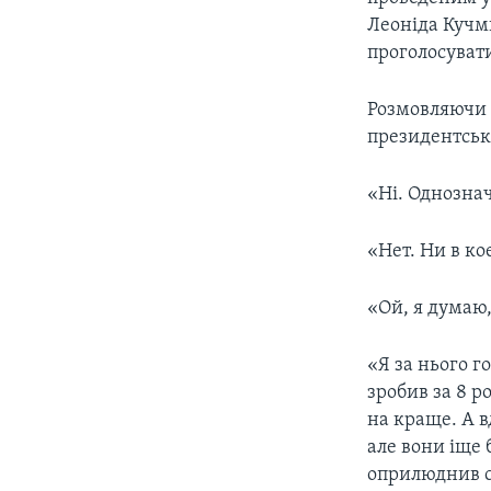
СУСПІЛЬСТВО
ТЕЛЕПРОГРАМИ
Леонiда Кучми
ЕКОНОМІКА
проголосувати
ENGLISH
ЧАС-TIME
ІСТОРІЇ УСПІХУ УКРАЇНЦІВ
БРИФІНГ ГОЛОСУ АМЕРИКИ
Розмовляючи з
президентськ
СТУДІЯ ВАШИНГТОН
ВІКНО В АМЕРИКУ
«Ні. Однозна
ПРАЙМ-ТАЙМ
«Нет. Ни в ко
ПОГЛЯД З ВАШИНГТОНА
«Ой, я думаю
«Я за нього г
зробив за 8 ро
на краще. А в
але вони іще 
оприлюднив се