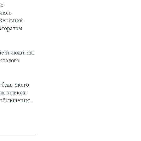
го
ались
 Керівник
екторатом
е ті люди, які
 сталого
 будь-якого
вж кількох
к збільшення.