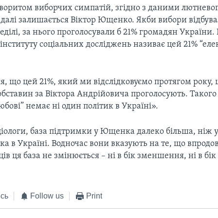
воритом виборчих симпатій, згідно з даними лютнево
 далі залишається Віктор Ющенко. Якби вибори відбув
ділі, за нього проголосували б 21% громадян України.
інституту соціальних досліджень називає цей 21% “ел
я, що цей 21%, який ми відслідковуємо протягом року, ц
обставин за Віктора Андрійовича проголосують. Такого
юбові” немає ні один політик в Україні».
іологи, база підтримки у Ющенка далеко більша, ніж у
ка в Україні. Водночас вони вказують на те, що впродо
ців ця база не змінюється – ні в бік зменшення, ні в бі
сь
Follow us
Print