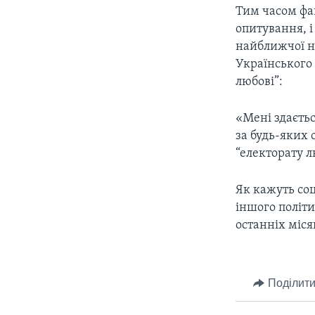
Тим часом фа
опитування, і
найближчої не
Українського 
любові”:
«Мені здаєтьс
за будь-яких 
“електорату л
Як кажуть соц
іншого політи
останніх міся
Поділити