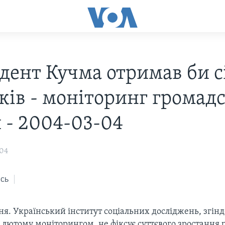
дент Кучма отримав би с
кiв - монiторинг громадс
 - 2004-03-04
004
сь
зня. Український інститут соціальних досліджень, згiнд
 лютому монiторингом, не фіксує суттєвого зростання 