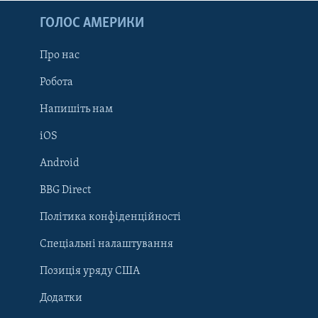
ГОЛОС АМЕРИКИ
Про нас
Робота
Напишіть нам
iOS
Android
Learning English
BBG Direct
Політика конфіденційності
МИ В СОЦМЕРЕЖАХ
Спеціальні налаштування
Позиція уряду США
Додатки