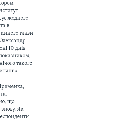
ктором
нститут
сує жодного
та в
чинного глави
 Олександр
ні 10 днів
 показником,
нічого такого
ейтинг».
 Яременка,
 на
но, що
знову. Як
респонденти