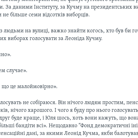
. За даними Інституту, за Кучму на президентських в
 не більше семи відсотків виборців.
 людьми на вулиці, важко знайти когось, хто був би г
их виборах голосувати за Леоніда Кучму.
чно».
ем случае».
, що це малоймовірно».
олосувать не собіраюся. Він нічого людям простим, пен
ків, нічого харошого. І чого я буду про нього голосуват
друг буде краще, і Юля шось, хоть вони кажуть, що вон
більші бандіти всі». Нещодавно “Фонд демократичні ін
нсаційні дані, за якими Леонід Кучма, якби балотува