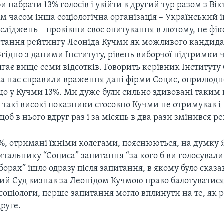
би набрати 13% голосів і увійти в другий тур разом з Ві
 часом інша соціологічна організація – Український і
сліджень – провівши своє опитування в лютому, не фік
остання рейтингу Леоніда Кучми як можливого кандида
гідно з даними Інституту, рівень виборчої підтримки 
гає вище семи відсотків. Говорить керівник Інституту
а нас справили враження дані фірми Социс, оприлюдне
 що у Кучми 13%. Ми дуже були сильно здивовані таким
 такі високі показники стосовно Кучми не отримував і 
 щоб в нього вдруг раз і за місяць в два рази змінився р
3%, отримані їхніми колегами, пояснюються, на думку
итальнику “Социса” запитання “за кого б ви голосували
орах” ішло одразу після запитання, в якому було сказа
ий Суд визнав за Леонідом Кучмою право балотуватися 
соціологи, перше запитання могло вплинути на те, як 
друге.