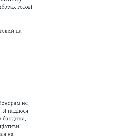
иборах готові
отовий на
сіонерам не
ь. Я надіюся
а бандітка,
іціативи”
вся на