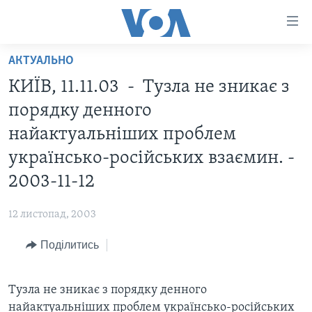
Спеціальні
потреби
Перейти
АКТУАЛЬНО
до
ГОЛОВНА
КИЇВ, 11.11.03 - Тузла не зникає з
матеріалу
АКТУАЛЬНО
Перейти
порядку денного
АНАЛІТИКА
до
СВІТ
найактуальніших проблем
меню
ПОЛІТИКА В США
США
українсько-російських взаємин. -
сторінки
АДМІНІСТРАЦІЯ ПРЕЗИДЕНТА ТРАМПА: ПЕРШІ 100
УКРАЇНА
Перейти
2003-11-12
ДНІВ
до
ВІЙНА - ЦЕ ОСОБИСТЕ
Пошуку
УКРАЇНЦІ В АМЕРИЦІ
12 листопад, 2003
УКРАЇНЦІ У СВІТІ
УКРАЇНА
Поділитись
НАУКА
ІНТЕРВ'Ю
ЗДОРОВ'Я
БОРОТЬБА З ДЕЗІНФОРМАЦІЄЮ
Тузла не зникає з порядку денного
КУЛЬТУРА
найактуальніших проблем українсько-російських