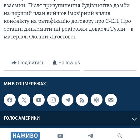
ВІДЕО
взаємин. Після призупинення будівництва дамби
СУСПІЛЬСТВО
ТЕЛЕПРОГРАМИ
на перший план вийшов імовірний вплив
ЕКОНОМІКА
конфлікту на ратифікацію договору про Є-ЕП. Про
ENGLISH
ЧАС-TIME
ІСТОРІЇ УСПІХУ УКРАЇНЦІВ
останні дипломатичні рокіровки довкола Тузли – в
БРИФІНГ ГОЛОСУ АМЕРИКИ
матеріалі Оксани Лігостової.
Learning English
СТУДІЯ ВАШИНГТОН
МИ В СОЦМЕРЕЖАХ
ВІКНО В АМЕРИКУ
Поділитись
Follow us
ПРАЙМ-ТАЙМ
ПОГЛЯД З ВАШИНГТОНА
МИ В СОЦМЕРЕЖАХ
Мови
ГОЛОС АМЕРИКИ
Голос Америки © 2026 VOA, Inc. Всі права захищені
НАЖИВО