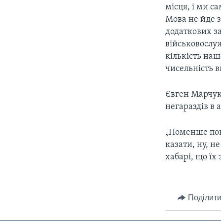
місця, і ми с
Мова не йде з
додаткових з
військовослу
кількість наш
чисельність в
Євген Марчук,
негараздів в а
„Поменше пока
казати, ну, н
хабарі, що їх
Поділити