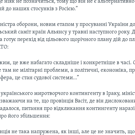
е ніяк не позначиться, тому що він не є альтернативно
 до наших стосунків з Росією.”
іністра оборони, новим етапом у просуванні України д
ьський саміт країн Альянсу у травні наступного року. 
а готує перехід від цільового щорічного плану дій до п
АТО:
им, це вже набагато складніше і конкретніше в часі. 0
там не мілітарні проблеми, а політичні, економіка, п
фера, це стан судової системи…”
українського миротворчого контингенту в Іраку, міні
езважаючи на те, що провінція Васіт, де він дислокован
гадалося, питання про відкликання контингенту наразі 
 про його збільшення:
інція не така напружена, як інші, але це не значить, що