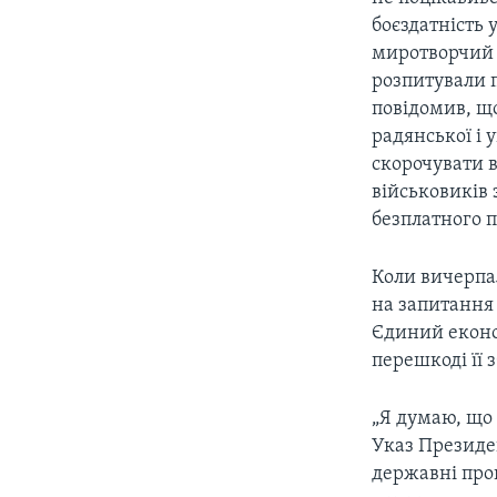
СУСПІЛЬСТВО
ТЕЛЕПРОГРАМИ
боєздатність 
ЕКОНОМІКА
миротворчий к
ENGLISH
ЧАС-TIME
розпитували п
ІСТОРІЇ УСПІХУ УКРАЇНЦІВ
БРИФІНГ ГОЛОСУ АМЕРИКИ
повідомив, що
радянської і 
СТУДІЯ ВАШИНГТОН
скорочувати в
ВІКНО В АМЕРИКУ
військовиків
безплатного 
ПРАЙМ-ТАЙМ
ПОГЛЯД З ВАШИНГТОНА
Коли вичерпал
на запитання 
Єдиний економ
перешкоді її
„Я думаю, що 
Указ Президен
державні про