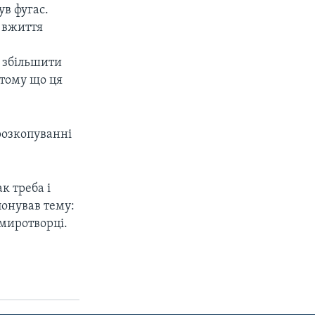
ув фугас.
ь вжиття
м збільшити
 тому що ця
розкопуванні
к треба і
понував тему:
 миротворці.