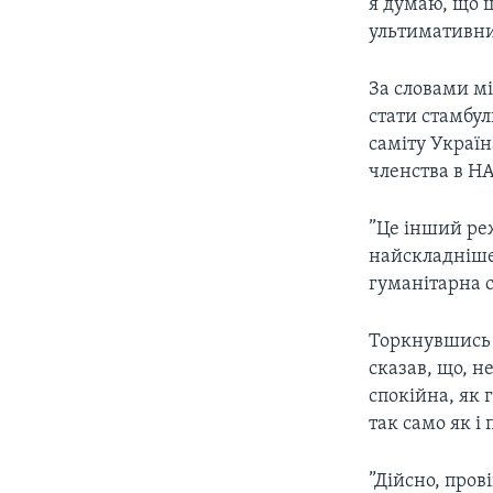
я думаю, що ц
ультимативний
За словами м
стати стамбул
саміту Україн
членства в Н
”Це інший реж
найскладніше 
гуманітарна с
Торкнувшись 
сказав, що, н
спокійна, як 
так само як і
”Дійсно, пров