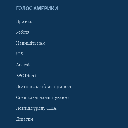
ГОЛОС АМЕРИКИ
Про нас
Робота
Напишіть нам
iOS
Android
Learning English
BBG Direct
Політика конфіденційності
МИ В СОЦМЕРЕЖАХ
Спеціальні налаштування
Позиція уряду США
Додатки