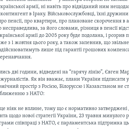
української армії, ні навіть про відвіданий ним нещод
онтингент в Іраку. Військовослужбовці, їхні дружини 
ро пенсії, про квартири, про плановане скорочення в а
 несправедлива, за його словами, різниця в пенсії від
української армії до 2005 року буде подолана, і розрив 
же з 1 жовтня цього року, а також запевнив, що звільн
 здійснюватимуть лише під гарантії грошових компенса
перенавчання.
ись дві години, відведені на “гарячу лінію”, Євген Ма
журналістів. Як він вважає, плани України підписати 
ічний простір з Росією, Білоруссю і Казахстаном не с
 зближенню з НАТО:
це ніяк не вплине, тому що є нормативно затверджені
та щодо нової стратегії України, 23 травня минулого р
грами співпраці з НАТО, є парламентська підтримка ць