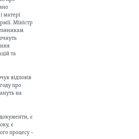
авно
і матері
рмії. Міністр
ставникам
почнуть
ення
цій та
рчук відповів
угоду про
тануть на
 документи, є
оку, є
ого процесу –