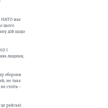
-
о НАТО має
До цього
лану дій щодо
10 І
рава людини,
стр оборони
ий, не така
не стоїть –
 це райські