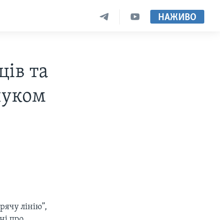
НАЖИВО
ців та
рчуком
рячу лінію”,
ні про