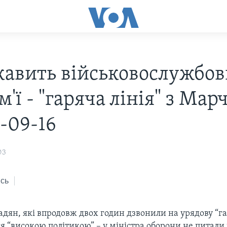
кавить військовослужбов
ім'ї - "гаряча лінія" з Ма
-09-16
03
сь
дян, які впродовж двох годин дзвонили на урядову “га
я “високою політикою” – у міністра оборони не питали 