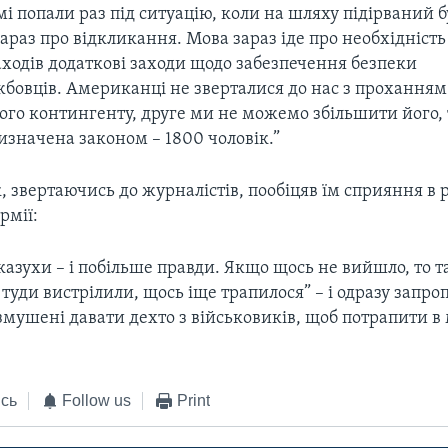
амі попали раз під ситуацію, коли на шляху підірваний б
араз про відкликання. Мова зараз іде про необхідніст
аходів додаткові заходи щодо забезпечення безпеки
жбовців. Американці не зверталися до нас з прохання
ого контингенту, друге ми не можемо збільшити його,
изначена законом – 1800 чоловік.”
 звертаючись до журналістів, пообіцяв їм сприяння в 
рмії:
зухи – і побільше правди. Якщо щось не вийшло, то та
е туди вистрілили, щось іще трапилося” – і одразу запро
 змушені давати дехто з військовиків, щоб потрапити в
сь
Follow us
Print