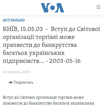
Спеціальні
потреби
Перейти
АКТУАЛЬНО
до
ГОЛОВНА
КИЇВ, 15.05.03 - Вступ до Світової
матеріалу
АКТУАЛЬНО
Перейти
організації торгівлі може
АНАЛІТИКА
до
СВІТ
призвести до банкрутства
меню
ПОЛІТИКА В США
США
багатьох українських
сторінки
АДМІНІСТРАЦІЯ ПРЕЗИДЕНТА ТРАМПА: ПЕРШІ 100
УКРАЇНА
Перейти
підприємств... - 2003-05-16
ДНІВ
до
ВІЙНА - ЦЕ ОСОБИСТЕ
Пошуку
УКРАЇНЦІ В АМЕРИЦІ
16 травень, 2003
УКРАЇНЦІ У СВІТІ
УКРАЇНА
Поділитись
НАУКА
ІНТЕРВ'Ю
ЗДОРОВ'Я
БОРОТЬБА З ДЕЗІНФОРМАЦІЄЮ
Вступ до Світової організації торгівлі може
КУЛЬТУРА
призвести до банкрутства багатьох українських