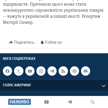
ВІДЕО
підприємств. Причиною цього може стати
СУСПІЛЬСТВО
ТЕЛЕПРОГРАМИ
неконкурентно-спроможність українських товарів
ЕКОНОМІКА
-- кажуть в українській асоціації якості. Репортаж
ENGLISH
ЧАС-TIME
ІСТОРІЇ УСПІХУ УКРАЇНЦІВ
Вікторії Сюмар.
БРИФІНГ ГОЛОСУ АМЕРИКИ
Learning English
СТУДІЯ ВАШИНГТОН
Поділитись
Follow us
МИ В СОЦМЕРЕЖАХ
ВІКНО В АМЕРИКУ
ПРАЙМ-ТАЙМ
МИ В СОЦМЕРЕЖАХ
ПОГЛЯД З ВАШИНГТОНА
Мови
ГОЛОС АМЕРИКИ
Голос Америки © 2026 VOA, Inc. Всі права захищені
НАЖИВО