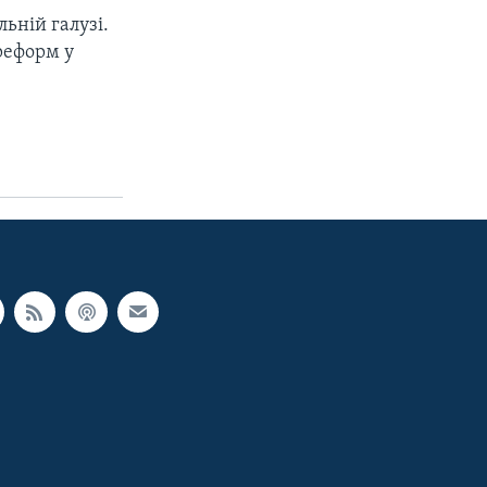
льній галузі.
 реформ у