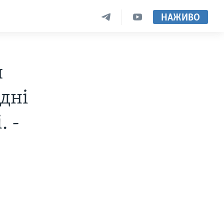
НАЖИВО
и
дні
. -