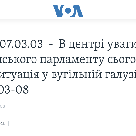
07.03.03 - В центрі уваг
нського парламенту сього
итуація у вугільній галузі
03-08
003
сь