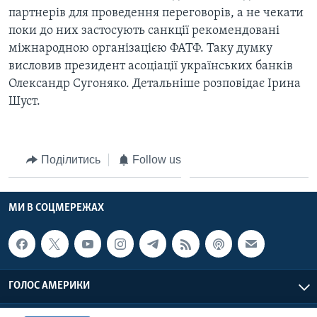
ВІДЕО
партнерів для проведення переговорів, а не чекати
СУСПІЛЬСТВО
ТЕЛЕПРОГРАМИ
поки до них застосують санкції рекомендовані
ЕКОНОМІКА
міжнародною організацією ФАТФ. Таку думку
ENGLISH
ЧАС-TIME
ІСТОРІЇ УСПІХУ УКРАЇНЦІВ
висловив президент асоціації українських банків
БРИФІНГ ГОЛОСУ АМЕРИКИ
Олександр Сугоняко. Детальніше розповідає Ірина
Learning English
Шуст.
СТУДІЯ ВАШИНГТОН
МИ В СОЦМЕРЕЖАХ
ВІКНО В АМЕРИКУ
ПРАЙМ-ТАЙМ
Поділитись
Follow us
ПОГЛЯД З ВАШИНГТОНА
Мови
МИ В СОЦМЕРЕЖАХ
ГОЛОС АМЕРИКИ