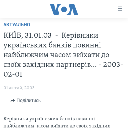
Спеціальні
потреби
Перейти
АКТУАЛЬНО
до
ГОЛОВНА
КИЇВ, 31.01.03 - Керівники
матеріалу
АКТУАЛЬНО
Перейти
українських банків повинні
АНАЛІТИКА
до
СВІТ
найближчим часом виїхати до
меню
ПОЛІТИКА В США
США
своїх західних партнерів... - 2003-
сторінки
АДМІНІСТРАЦІЯ ПРЕЗИДЕНТА ТРАМПА: ПЕРШІ 100
УКРАЇНА
Перейти
02-01
ДНІВ
до
ВІЙНА - ЦЕ ОСОБИСТЕ
Пошуку
УКРАЇНЦІ В АМЕРИЦІ
01 лютий, 2003
УКРАЇНЦІ У СВІТІ
УКРАЇНА
Поділитись
НАУКА
ІНТЕРВ'Ю
ЗДОРОВ'Я
БОРОТЬБА З ДЕЗІНФОРМАЦІЄЮ
Керівники українських банків повинні
КУЛЬТУРА
найближчим часом виїхати до своїх західних